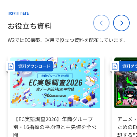
USEFUL DATA
お役立ち資料
W2ではEC構築、運用で役立つ資料を配布しています。
【EC実態調査2026】年商グループ
アニメ・
別・16指標の平均値と中央値を全公
ためのE
開
却する“