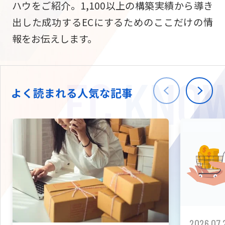
ハウをご紹介。1,100以上の構築実績から導き
ニュース
W2
Commer
サブスク/定期通販
出した成功するECにするためのここだけの情
Repe
ECサイト構築
報をお伝えします。
03-5148-9633
平日/10:0
W2
Comme
BtoB向け
Bto
会社情報
ECサイト構築
TW
よく読まれる人気な記事
W2
Comme
海外進出・現地
Asi
ECサイト構築
拡張プラグイン一覧
AI bud
AI
カスタマイズ開発
2026.07.