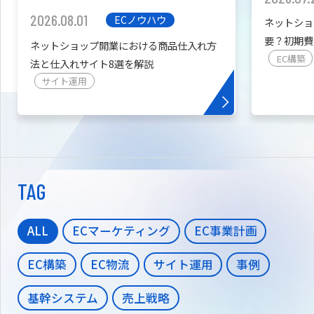
2026.08.01
ECノウハウ
ネットショ
要？初期費
ネットショップ開業における商品仕入れ方
を紹介
EC構築
法と仕入れサイト8選を解説
サイト運用
TAG
ALL
ECマーケティング
EC事業計画
EC構築
EC物流
サイト運用
事例
基幹システム
売上戦略