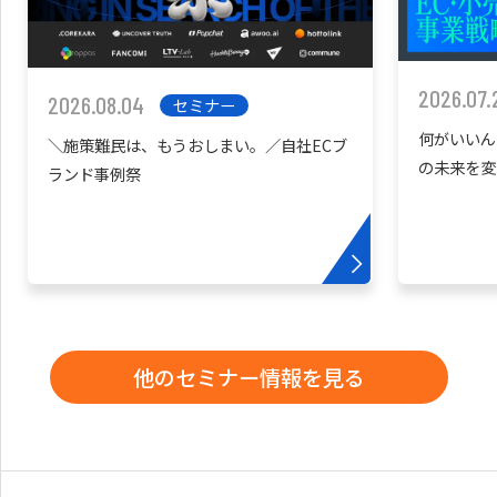
2026.07.
2026.08.04
セミナー
何がいいん
＼施策難民は、もうおしまい。／自社ECブ
の未来を変
ランド事例祭
他のセミナー情報を見る