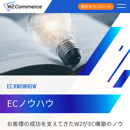
資料ダウンロード
PRODUCT
サービス
PRICE
料金
FEATURE
特徴
EC KNOWHOW
CASE STUDY
導入事例
ECノウハウ
USEFUL
お役立ち情報
W2
Commer
BtoC向け
Unifi
お客様の成功を支えてきたW2がEC構築のノウ
ECサイト構築
NEWS