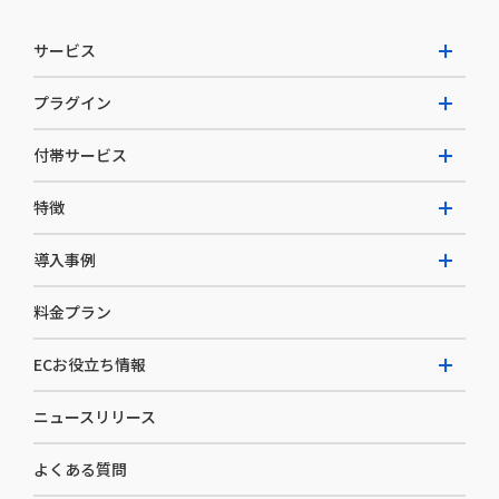
サービス
プラグイン
W2 Commerce Unified
付帯サービス
W2 Commerce Repeat
拡張プラグイン一覧
よくある質問
特徴
W2 Commerce BtoB
AI buddy
決済サービス
W2 Commerce Asia
導入事例
EC運用構築支援・運用支援
メディアコマースとは
料金プラン
カスタマーサクセス
選ばれる理由
導入企業インタビュー
セキュリティ
ECお役立ち情報
開発体制
導入企業一覧
デザイン制作
ニュースリリース
ECノウハウ
コンサルティング
よくある質問
お役立ち資料