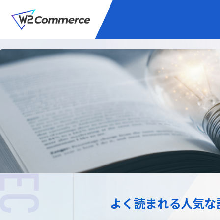
サービス
BtoC向けEC
W2
Commer
Unifi
プラグイン/付帯サ
よく読まれる人気な