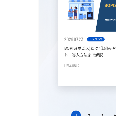
2026.07.23
ECノウハウ
BOPIS(ボピス)とは?仕組み
ト・導入方法まで解説
売上戦略
1
2
3