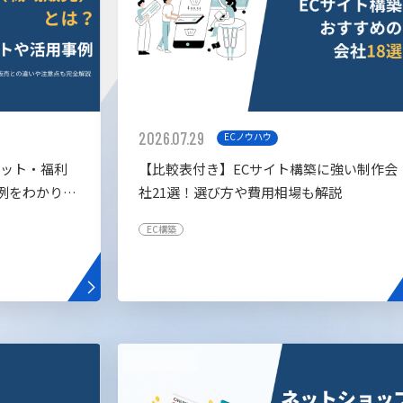
2026.07.29
ECノウハウ
リット・福利
【比較表付き】ECサイト構築に強い制作会
例をわかりや
社21選！選び方や費用相場も解説
EC構築