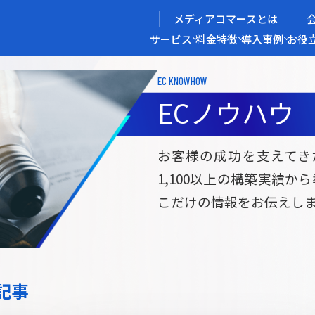
メディアコマースとは
サービス
料金
特徴
導入事例
お役
EC KNOWHOW
メディアコマースを実現する
ECノウハウ
導入企業インタビュー
メディアコマースとは
ECノウハウ
選ばれる理由
お役立ち資料
開発力/
セ
お客様の成功を支えてき
1,100以上の構築実績か
サイト構築
サブスク/定期通販ECサイト構築
Bto
こだけの情報をお伝えし
ce
W2
Commerce
ed
Repeat
ービス
記事