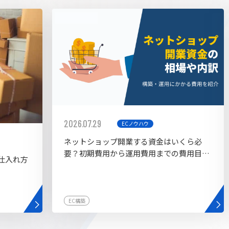
AI bu
ラグイン一覧
AIカスタマイズ開発
2026.07.29
ECノウハウ
ネットショップ開業する資金はいくら必
要？初期費用から運用費用までの費用目安
仕入れ方
を紹介
EC構築