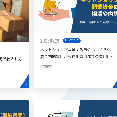
2026.07.29
ECノウハウ
ネットショップ開業する資金はいくら必
要？初期費用から運用費用までの費用目安
商品仕入れ方
を紹介
EC構築