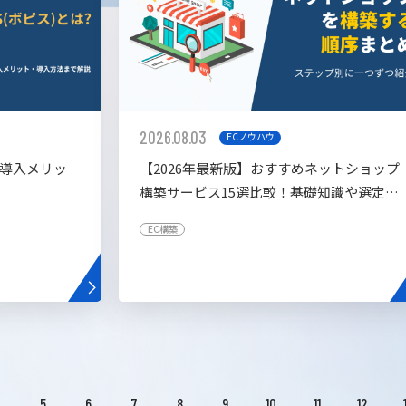
2026.08.03
ECノウハウ
や導入メリッ
【2026年最新版】おすすめネットショップ
構築サービス15選比較！基礎知識や選定基
準も解説！
EC構築
4
5
6
7
8
9
10
11
12