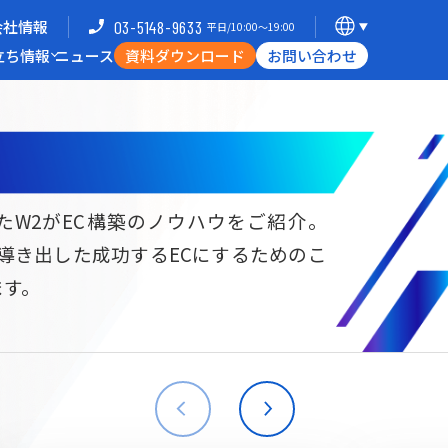
会社情報
03-5148-9633
平日/10:00〜19:00
立ち情報
ニュース
資料ダウンロード
お問い合わせ
導入企業一覧
支援体制
ミナー
Commerce Hack
たW2がEC構築のノウハウをご紹介。
ら導き出した成功するECにするためのこ
B向けECサイト構築
海外進出・現地ECサイト構築
ます。
W2
Commerce
W2
Commerce
BtoB
Asia