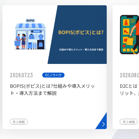
ddy
2026.07.23
2026.08.
ECノウハウ
BOPIS(ボピス)とは?仕組みや導入メリッ
D2Cと
ト・導入方法まで解説
リット、
売上戦略
売上戦略