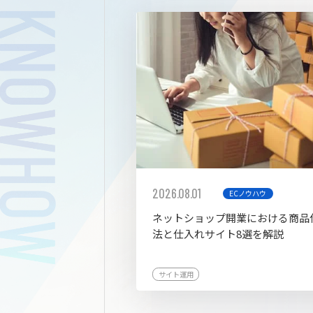
拡張プ
2026.08.01
ECノウハウ
ネットショップ開業における商品
法と仕入れサイト8選を解説
サイト運用