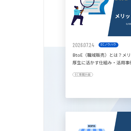
2026.07.24
ECノウハウ
BtoE（職域販売）とは？メ
厚生に活かす仕組み・活用事
すく解説
EC事業計画