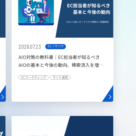
2026.07.23
ECノウハウ
AIO対策の教科書│EC担当者が知るべき
AIOの基本と今後の動向、検索流入を増や
す5つの施策
ECマーケティング
サイト運用