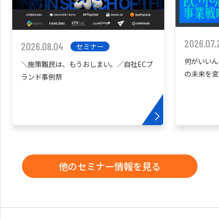
2026.07.
2026.08.04
セミナー
何がいいん
＼施策難民は、もうおしまい。／自社ECブ
の未来を変
ランド事例祭
他のセミナー情報を見る