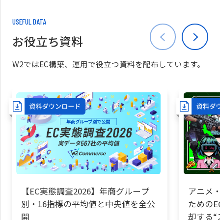
USEFUL DATA
お役立ち資料
W2ではEC構築、運用で役立つ資料を配布しています。
【EC実態調査2026】年商グループ
アニメ・
別・16指標の平均値と中央値を全公
ためのE
開
却する“