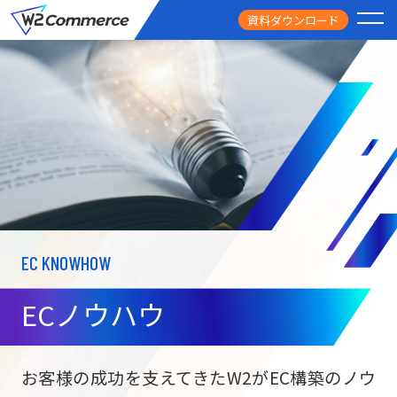
資料ダウンロード
PRODUCT
サービス
PRICE
料金
FEATURE
特徴
EC KNOWHOW
CASE STUDY
導入事例
ECノウハウ
USEFUL
お役立ち情報
W2
Commer
BtoC向け
Unifi
お客様の成功を支えてきたW2がEC構築のノウ
ECサイト構築
NEWS