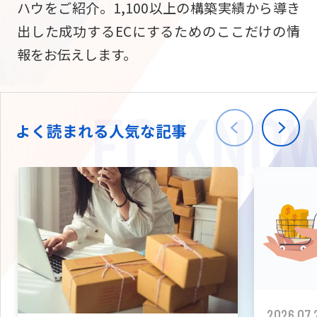
ハウをご紹介。1,100以上の構築実績から導き
ニュース
W2
Commer
サブスク/定期通販
出した成功するECにするためのここだけの情
Repe
ECサイト構築
報をお伝えします。
03-5148-9633
平日/10:0
W2
Comme
BtoB向け
Bto
会社情報
ECサイト構築
TW
よく読まれる人気な記事
W2
Comme
海外進出・現地
Asi
ECサイト構築
拡張プラグイン一覧
AI bud
AI
カスタマイズ開発
2026.07.