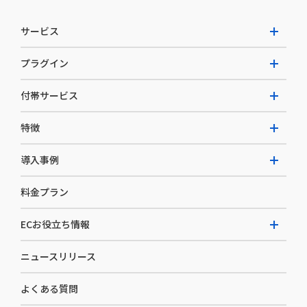
サービス
プラグイン
W2 Commerce Unified
付帯サービス
W2 Commerce Repeat
拡張プラグイン一覧
よくある質問
特徴
W2 Commerce BtoB
AI buddy
決済サービス
W2 Commerce Asia
導入事例
EC運用構築支援・運用支援
メディアコマースとは
料金プラン
カスタマーサクセス
選ばれる理由
導入企業インタビュー
セキュリティ
ECお役立ち情報
開発体制
導入企業一覧
デザイン制作
ニュースリリース
ECノウハウ
コンサルティング
よくある質問
お役立ち資料