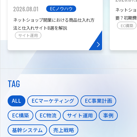
2026.08.01
ECノウハウ
ネットショ
要？初期費
ネットショップ開業における商品仕入れ方
を紹介
EC構築
法と仕入れサイト8選を解説
サイト運用
TAG
ALL
ECマーケティング
EC事業計画
EC構築
EC物流
サイト運用
事例
基幹システム
売上戦略