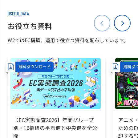
USEFUL DATA
お役立ち資料
W2ではEC構築、運用で役立つ資料を配布しています。
【EC実態調査2026】年商グループ
アニメ・
別・16指標の平均値と中央値を全公
ためのE
開
却する“