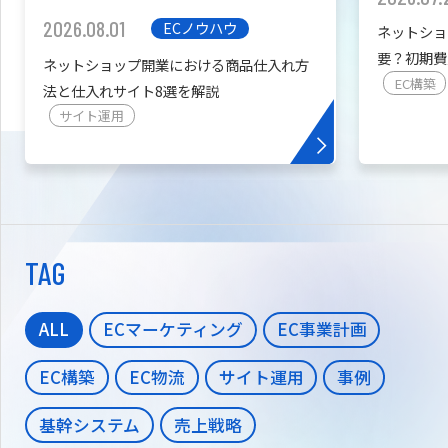
2026.08.01
ECノウハウ
ネットショ
要？初期費
ネットショップ開業における商品仕入れ方
を紹介
EC構築
法と仕入れサイト8選を解説
サイト運用
TAG
ALL
ECマーケティング
EC事業計画
EC構築
EC物流
サイト運用
事例
基幹システム
売上戦略