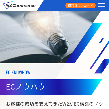
資料ダウンロード
PRODUCT
サービス
PRICE
料金
FEATURE
特徴
EC KNOWHOW
CASE STUDY
導入事例
ECノウハウ
USEFUL
お役立ち情報
W2
Commer
BtoC向け
Unifi
お客様の成功を支えてきたW2がEC構築のノウ
ECサイト構築
NEWS