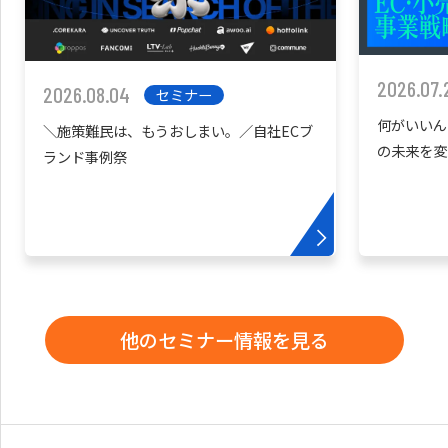
2026.07.
2026.08.04
セミナー
何がいいん
＼施策難民は、もうおしまい。／自社ECブ
の未来を変
ランド事例祭
他のセミナー情報を見る