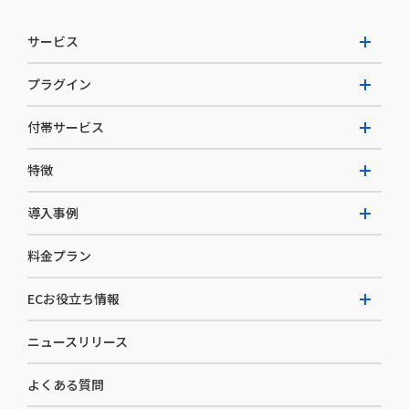
サービス
プラグイン
W2 Commerce Unified
付帯サービス
W2 Commerce Repeat
拡張プラグイン一覧
よくある質問
特徴
W2 Commerce BtoB
AI buddy
決済サービス
W2 Commerce Asia
導入事例
EC運用構築支援・運用支援
メディアコマースとは
料金プラン
カスタマーサクセス
選ばれる理由
導入企業インタビュー
セキュリティ
ECお役立ち情報
開発体制
導入企業一覧
デザイン制作
ニュースリリース
ECノウハウ
コンサルティング
よくある質問
お役立ち資料