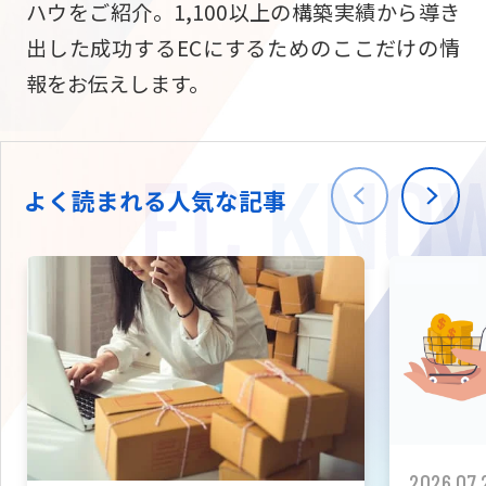
ハウをご紹介。1,100以上の構築実績から導き
ニュース
W2
Commer
サブスク/定期通販
出した成功するECにするためのここだけの情
Repe
ECサイト構築
報をお伝えします。
03-5148-9633
平日/10:0
W2
Comme
BtoB向け
Bto
会社情報
ECサイト構築
TW
よく読まれる人気な記事
W2
Comme
海外進出・現地
Asi
ECサイト構築
拡張プラグイン一覧
AI bud
AI
カスタマイズ開発
2026.07.