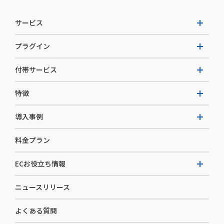
サービス
プラグイン
W2 Commerce Unified
付帯サービス
W2 Commerce Repeat
拡張プラグイン一覧
よくある質問
特徴
W2 Commerce BtoB
AI buddy
決済サービス
W2 Commerce Asia
導入事例
EC運用構築支援・運用支援
メディアコマースとは
料金プラン
カスタマーサクセス
選ばれる理由
導入企業インタビュー
セキュリティ
ECお役立ち情報
開発体制
導入企業一覧
デザイン制作
ニュースリリース
ECノウハウ
コンサルティング
よくある質問
お役立ち資料