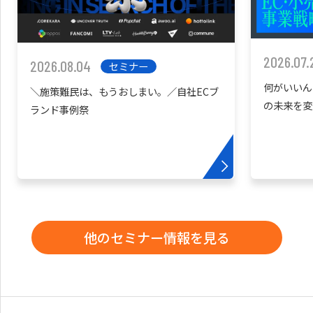
2026.07.
2026.08.04
セミナー
何がいいん
＼施策難民は、もうおしまい。／自社ECブ
の未来を変
ランド事例祭
他のセミナー情報を見る