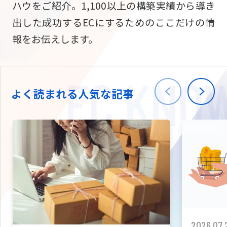
ハウをご紹介。1,100以上の構築実績から導き
ニュース
W2
Commer
サブスク/定期通販
出した成功するECにするためのここだけの情
Repe
ECサイト構築
報をお伝えします。
03-5148-9633
平日/10:0
W2
Comme
BtoB向け
Bto
会社情報
ECサイト構築
TW
よく読まれる人気な記事
W2
Comme
海外進出・現地
Asi
ECサイト構築
拡張プラグイン一覧
AI bud
AI
カスタマイズ開発
2026.07.