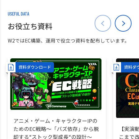
USEFUL DATA
お役立ち資料
W2ではEC構築、運用で役立つ資料を配布しています。
アニメ・ゲーム・キャラクターIPの
ためのEC戦略～「バズ依存」から脱
【実演動
却する“ストック型成長“の設計～
こまで