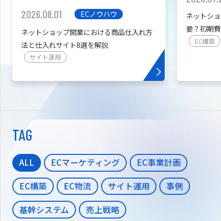
2026.08.01
ECノウハウ
ネットショ
要？初期費
ネットショップ開業における商品仕入れ方
を紹介
EC構築
法と仕入れサイト8選を解説
サイト運用
TAG
ALL
ECマーケティング
EC事業計画
EC構築
EC物流
サイト運用
事例
基幹システム
売上戦略