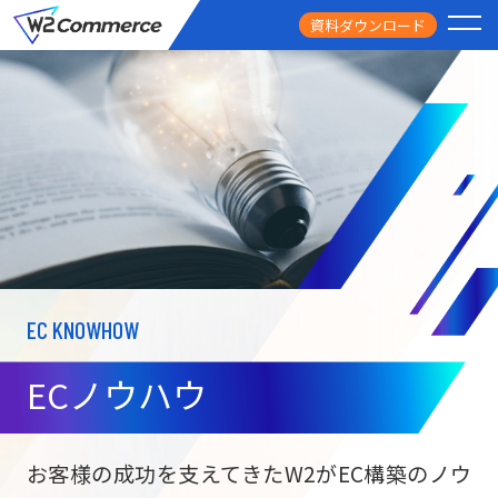
資料ダウンロード
PRODUCT
サービス
PRICE
料金
FEATURE
特徴
EC KNOWHOW
CASE STUDY
導入事例
ECノウハウ
USEFUL
お役立ち情報
W2
Commer
BtoC向け
Unifi
お客様の成功を支えてきたW2がEC構築のノウ
ECサイト構築
NEWS