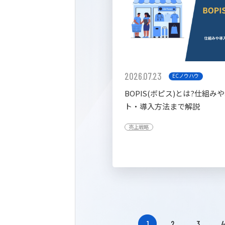
2026.07.23
ECノウハウ
BOPIS(ボピス)とは?仕組み
ト・導入方法まで解説
売上戦略
1
2
3