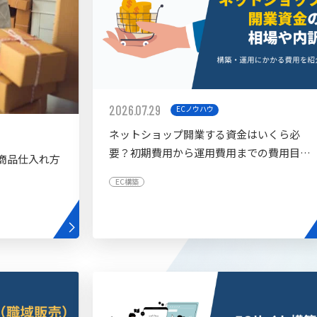
2026.07.29
ECノウハウ
ネットショップ開業する資金はいくら必
要？初期費用から運用費用までの費用目安
商品仕入れ方
を紹介
EC構築