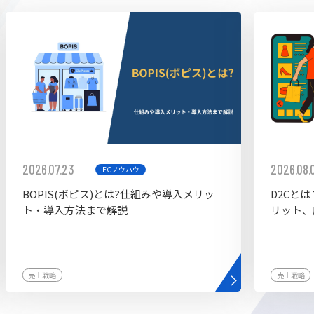
ddy
2026.07.23
2026.08.
ECノウハウ
BOPIS(ボピス)とは?仕組みや導入メリッ
D2Cと
ト・導入方法まで解説
リット、
売上戦略
売上戦略