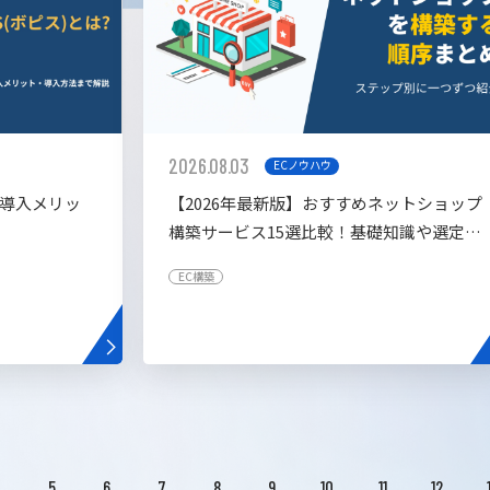
2026.08.03
ECノウハウ
や導入メリッ
【2026年最新版】おすすめネットショップ
構築サービス15選比較！基礎知識や選定基
準も解説！
EC構築
4
5
6
7
8
9
10
11
12