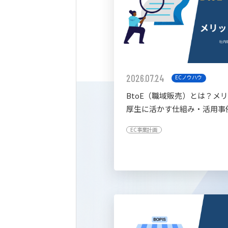
2026.07.24
ECノウハウ
BtoE（職域販売）とは？メ
厚生に活かす仕組み・活用事
すく解説
EC事業計画