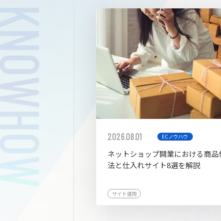
拡張プ
2026.08.01
ECノウハウ
ネットショップ開業における商品
法と仕入れサイト8選を解説
サイト運用