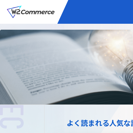
サービス
BtoC向けEC
W2
Commer
Unifi
プラグイン/付帯サ
よく読まれる人気な