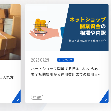
AI bu
ラグイン一覧
AIカスタマイズ開発
2026.07.29
ECノウハウ
ネットショップ開業する資金はいくら必
要？初期費用から運用費用までの費用目安
仕入れ方
を紹介
EC構築