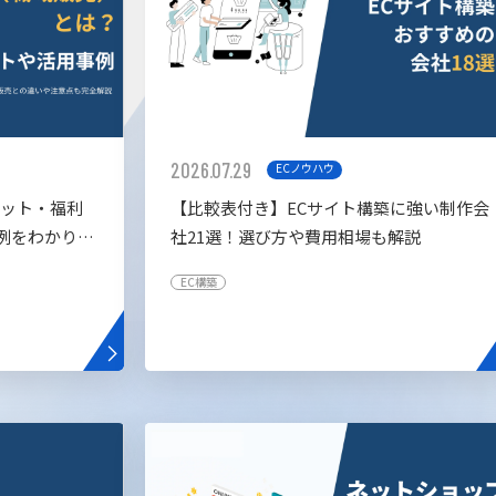
2026.07.29
ECノウハウ
リット・福利
【比較表付き】ECサイト構築に強い制作会
例をわかりや
社21選！選び方や費用相場も解説
EC構築