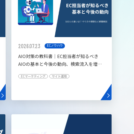
2026.07.23
ECノウハウ
AIO対策の教科書│EC担当者が知るべき
AIOの基本と今後の動向、検索流入を増や
す5つの施策
ECマーケティング
サイト運用