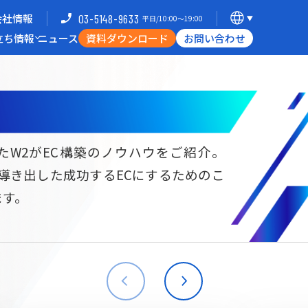
会社情報
03-5148-9633
平日/10:00〜19:00
立ち情報
ニュース
資料ダウンロード
お問い合わせ
導入企業一覧
支援体制
ミナー
Commerce Hack
たW2がEC構築のノウハウをご紹介。
ら導き出した成功するECにするためのこ
B向けECサイト構築
海外進出・現地ECサイト構築
ます。
W2
Commerce
W2
Commerce
BtoB
Asia