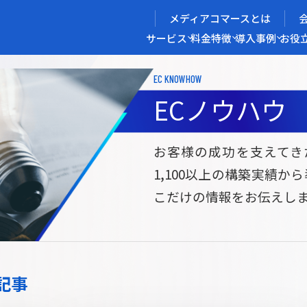
メディアコマースとは
サービス
料金
特徴
導入事例
お役
EC KNOWHOW
メディアコマースを実現する
ECノウハウ
導入企業インタビュー
メディアコマースとは
ECノウハウ
選ばれる理由
お役立ち資料
開発力/
セ
お客様の成功を支えてき
1,100以上の構築実績か
サイト構築
サブスク/定期通販ECサイト構築
Bto
こだけの情報をお伝えし
ce
W2
Commerce
ed
Repeat
ービス
記事