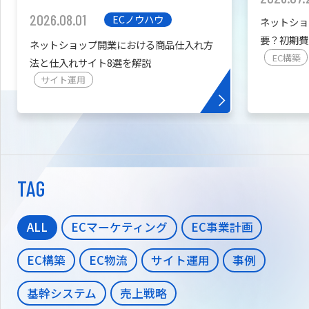
2026.08.01
ECノウハウ
ネットショ
要？初期費
ネットショップ開業における商品仕入れ方
を紹介
EC構築
法と仕入れサイト8選を解説
サイト運用
TAG
ALL
ECマーケティング
EC事業計画
EC構築
EC物流
サイト運用
事例
基幹システム
売上戦略