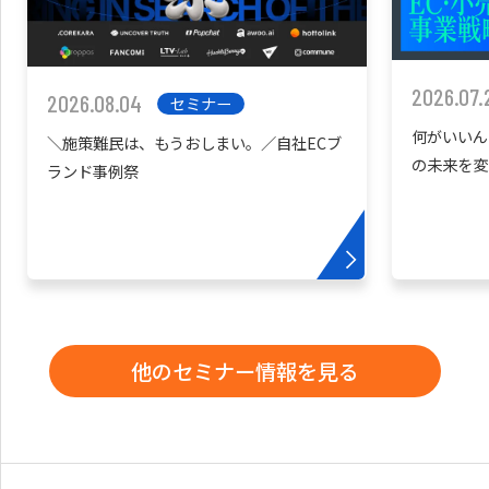
2026.07.
2026.08.04
セミナー
何がいいん
＼施策難民は、もうおしまい。／自社ECブ
の未来を変
ランド事例祭
他のセミナー情報を見る