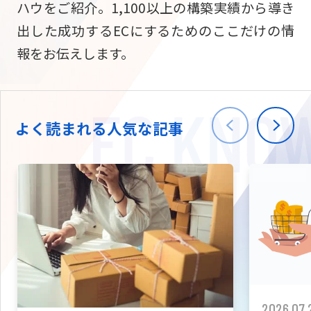
ハウをご紹介。1,100以上の構築実績から導き
ニュース
W2
Commer
サブスク/定期通販
出した成功するECにするためのここだけの情
Repe
ECサイト構築
報をお伝えします。
03-5148-9633
平日/10:0
W2
Comme
BtoB向け
Bto
会社情報
ECサイト構築
TW
よく読まれる人気な記事
W2
Comme
海外進出・現地
Asi
ECサイト構築
拡張プラグイン一覧
AI bud
AI
カスタマイズ開発
2026.07.