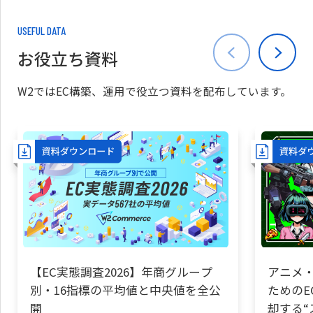
USEFUL DATA
お役立ち資料
W2ではEC構築、運用で役立つ資料を配布しています。
【EC実態調査2026】年商グループ
アニメ・
別・16指標の平均値と中央値を全公
ためのE
開
却する“