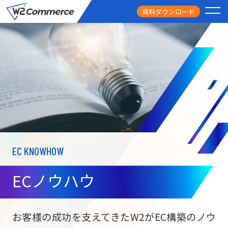
資料ダウンロード
PRODUCT
サービス
PRICE
料金
FEATURE
特徴
EC KNOWHOW
CASE STUDY
導入事例
ECノウハウ
USEFUL
お役立ち情報
W2
Commer
BtoC向け
Unifi
お客様の成功を支えてきたW2がEC構築のノウ
ECサイト構築
NEWS