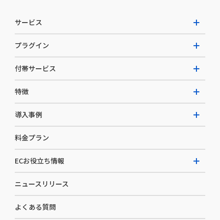
サービス
プラグイン
W2 Commerce Unified
付帯サービス
W2 Commerce Repeat
拡張プラグイン一覧
よくある質問
特徴
W2 Commerce BtoB
AI buddy
決済サービス
W2 Commerce Asia
導入事例
EC運用構築支援・運用支援
メディアコマースとは
料金プラン
カスタマーサクセス
選ばれる理由
導入企業インタビュー
セキュリティ
ECお役立ち情報
開発体制
導入企業一覧
デザイン制作
ニュースリリース
ECノウハウ
コンサルティング
よくある質問
お役立ち資料