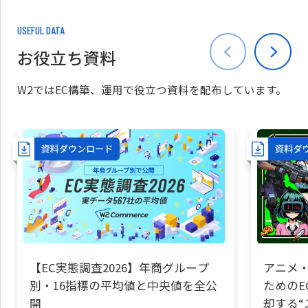
USEFUL DATA
お役立ち資料
W2ではEC構築、運用で役立つ資料を配布しています。
【EC実態調査2026】年商グループ
アニメ・
別・16指標の平均値と中央値を全公
ためのE
開
却する“