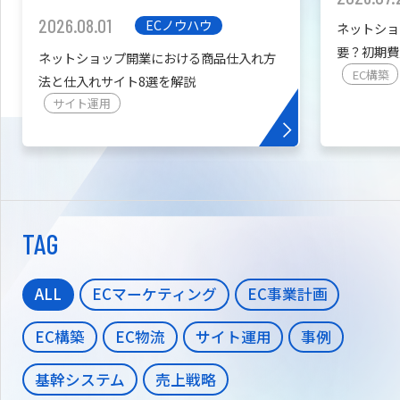
2026.08.01
ECノウハウ
ネットショ
要？初期費
ネットショップ開業における商品仕入れ方
を紹介
EC構築
法と仕入れサイト8選を解説
サイト運用
TAG
ALL
ECマーケティング
EC事業計画
EC構築
EC物流
サイト運用
事例
基幹システム
売上戦略