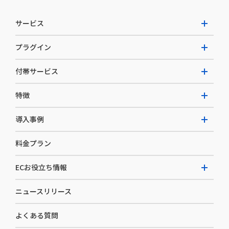
サービス
プラグイン
W2 Commerce Unified
付帯サービス
W2 Commerce Repeat
拡張プラグイン一覧
よくある質問
特徴
W2 Commerce BtoB
AI buddy
決済サービス
W2 Commerce Asia
導入事例
EC運用構築支援・運用支援
メディアコマースとは
料金プラン
カスタマーサクセス
選ばれる理由
導入企業インタビュー
セキュリティ
ECお役立ち情報
開発体制
導入企業一覧
デザイン制作
ニュースリリース
ECノウハウ
コンサルティング
よくある質問
お役立ち資料