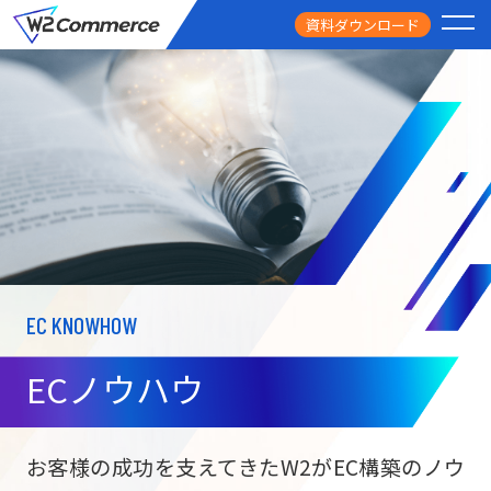
資料ダウンロード
PRODUCT
サービス
PRICE
料金
FEATURE
特徴
EC KNOWHOW
CASE STUDY
導入事例
ECノウハウ
USEFUL
お役立ち情報
W2
Commer
BtoC向け
Unifi
お客様の成功を支えてきたW2がEC構築のノウ
ECサイト構築
NEWS