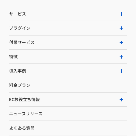
サービス
プラグイン
W2 Commerce Unified
付帯サービス
W2 Commerce Repeat
拡張プラグイン一覧
よくある質問
特徴
W2 Commerce BtoB
AI buddy
決済サービス
W2 Commerce Asia
導入事例
EC運用構築支援・運用支援
メディアコマースとは
料金プラン
カスタマーサクセス
選ばれる理由
導入企業インタビュー
セキュリティ
ECお役立ち情報
開発体制
導入企業一覧
デザイン制作
ニュースリリース
ECノウハウ
コンサルティング
よくある質問
お役立ち資料