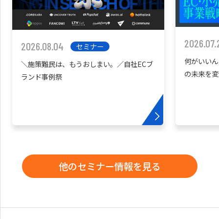
2026.07.
2026.08.04
セミナー
何がいいん
＼施策難民は、もうおしまい。／自社ECブ
の未来を変
ランド事例祭
他のセミナー情報を見る