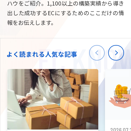
ハウをご紹介。1,100以上の構築実績から導き
ニュース
W2
Commer
サブスク/定期通販
出した成功するECにするためのここだけの情
Repe
ECサイト構築
報をお伝えします。
03-5148-9633
平日/10:0
W2
Comme
BtoB向け
Bto
会社情報
ECサイト構築
TW
よく読まれる人気な記事
W2
Comme
海外進出・現地
Asi
ECサイト構築
拡張プラグイン一覧
AI bud
AI
カスタマイズ開発
2026.07.