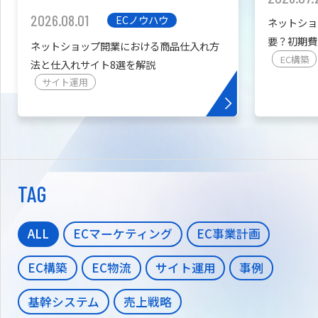
2026.08.01
ECノウハウ
ネットショ
要？初期費
ネットショップ開業における商品仕入れ方
を紹介
EC構築
法と仕入れサイト8選を解説
サイト運用
TAG
ALL
ECマーケティング
EC事業計画
EC構築
EC物流
サイト運用
事例
基幹システム
売上戦略