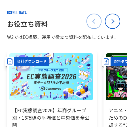
USEFUL DATA
お役立ち資料
W2ではEC構築、運用で役立つ資料を配布しています。
【EC実態調査2026】年商グループ
アニメ・
別・16指標の平均値と中央値を全公
ためのE
開
却する“