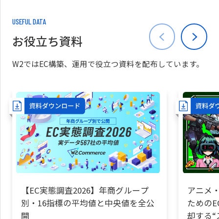
USEFUL DATA
お役立ち資料
W2ではEC構築、運用で役立つ資料を配布しています。
【EC実態調査2026】年商グループ
アニメ・
別・16指標の平均値と中央値を全公
ためのE
開
却する“