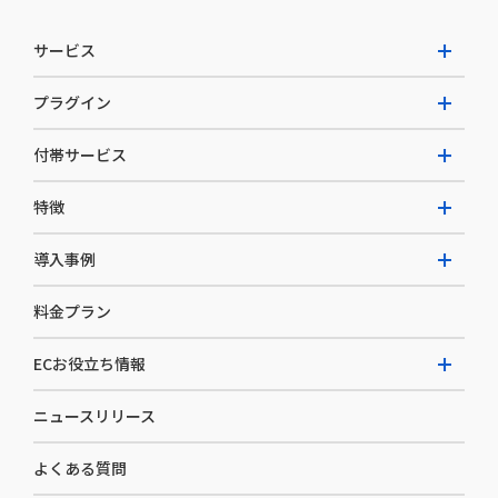
サービス
プラグイン
W2 Commerce Unified
付帯サービス
W2 Commerce Repeat
拡張プラグイン一覧
よくある質問
特徴
W2 Commerce BtoB
AI buddy
決済サービス
W2 Commerce Asia
導入事例
EC運用構築支援・運用支援
メディアコマースとは
料金プラン
カスタマーサクセス
選ばれる理由
導入企業インタビュー
セキュリティ
ECお役立ち情報
開発体制
導入企業一覧
デザイン制作
ニュースリリース
ECノウハウ
コンサルティング
よくある質問
お役立ち資料