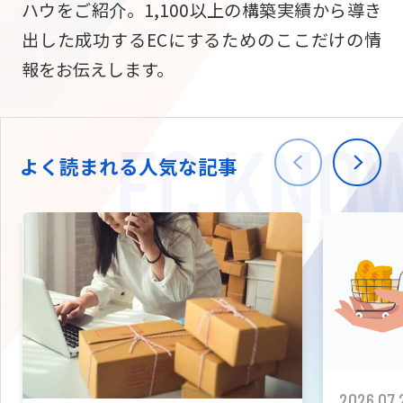
ハウをご紹介。1,100以上の構築実績から導き
ニュース
W2
Commer
サブスク/定期通販
出した成功するECにするためのここだけの情
Repe
ECサイト構築
報をお伝えします。
03-5148-9633
平日/10:0
W2
Comme
BtoB向け
Bto
会社情報
ECサイト構築
TW
よく読まれる人気な記事
W2
Comme
海外進出・現地
Asi
ECサイト構築
拡張プラグイン一覧
AI bud
AI
カスタマイズ開発
2026.07.