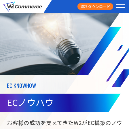
資料ダウンロード
PRODUCT
サービス
PRICE
料金
FEATURE
特徴
EC KNOWHOW
CASE STUDY
導入事例
ECノウハウ
USEFUL
お役立ち情報
W2
Commer
BtoC向け
Unifi
お客様の成功を支えてきたW2がEC構築のノウ
ECサイト構築
NEWS