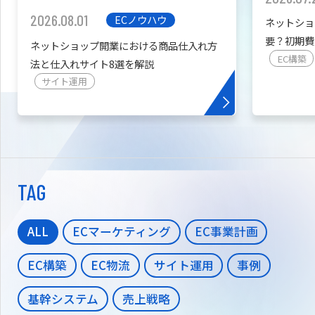
2026.08.01
ECノウハウ
ネットショ
要？初期費
ネットショップ開業における商品仕入れ方
を紹介
EC構築
法と仕入れサイト8選を解説
サイト運用
TAG
ALL
ECマーケティング
EC事業計画
EC構築
EC物流
サイト運用
事例
基幹システム
売上戦略