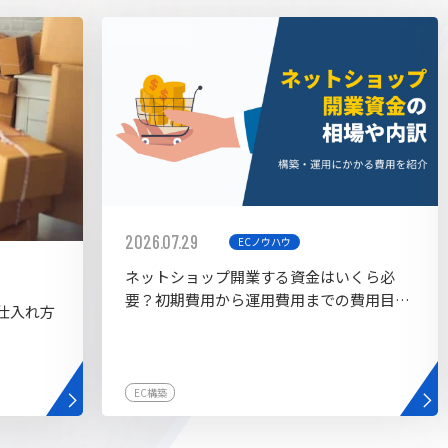
AI bu
ラグイン一覧
AIカスタマイズ開発
2026.07.29
ECノウハウ
ネットショップ開業する資金はいくら必
要？初期費用から運用費用までの費用目安
仕入れ方
を紹介
EC構築