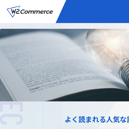
サービス
BtoC向けEC
W2
Commer
Unifi
プラグイン/付帯サ
よく読まれる人気な