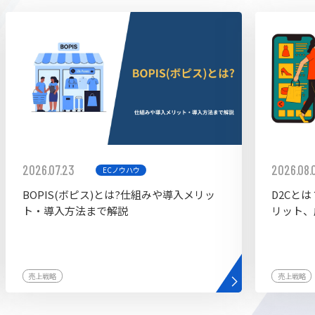
ddy
2026.07.23
2026.08.
ECノウハウ
BOPIS(ボピス)とは?仕組みや導入メリッ
D2Cと
ト・導入方法まで解説
リット、
売上戦略
売上戦略