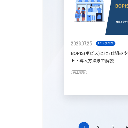
2026.07.23
ECノウハウ
BOPIS(ボピス)とは?仕組み
ト・導入方法まで解説
売上戦略
1
2
3