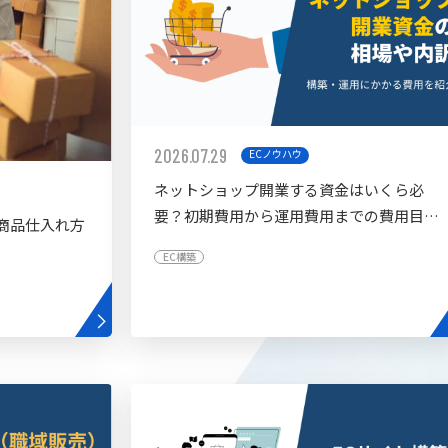
2026.07.29
ECノウハウ
ネットショップ開業する資金はいくら必
要？初期費用から運用費用までの費用目安
商品仕入れ方
を紹介
EC構築