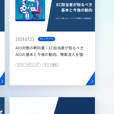
2026.07.23
ECノウハウ
AIO対策の教科書│EC担当者が知るべき
AIOの基本と今後の動向、検索流入を増や
す5つの施策
ECマーケティング
サイト運用