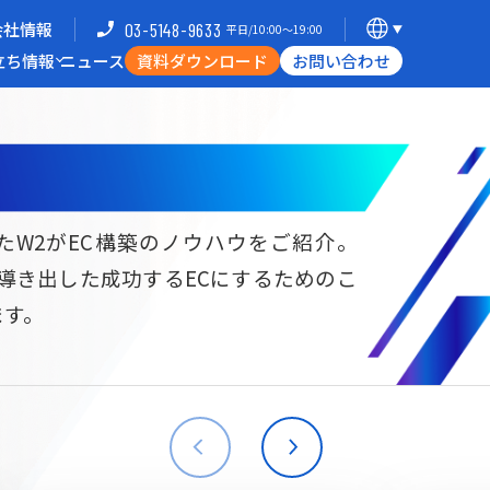
会社情報
03-5148-9633
平日/10:00〜19:00
立ち情報
ニュース
資料ダウンロード
お問い合わせ
導入企業一覧
支援体制
ミナー
Commerce Hack
たW2がEC構築のノウハウをご紹介。
ら導き出した成功するECにするためのこ
B向けECサイト構築
海外進出・現地ECサイト構築
ます。
W2
Commerce
W2
Commerce
BtoB
Asia