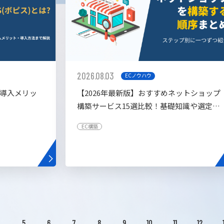
2026.08.03
ECノウハウ
や導入メリッ
【2026年最新版】おすすめネットショップ
構築サービス15選比較！基礎知識や選定基
準も解説！
EC構築
4
5
6
7
8
9
10
11
12