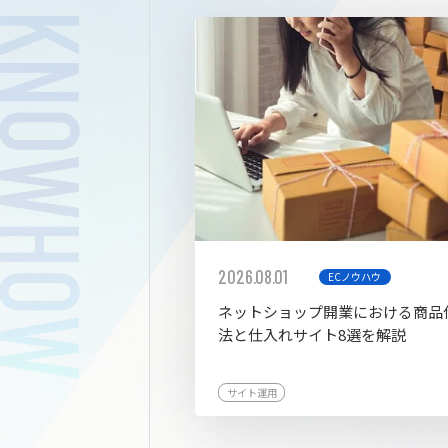
拡張プ
2026.08.01
ECノウハウ
ネットショップ開業における商品
法と仕入れサイト8選を解説
サイト運用