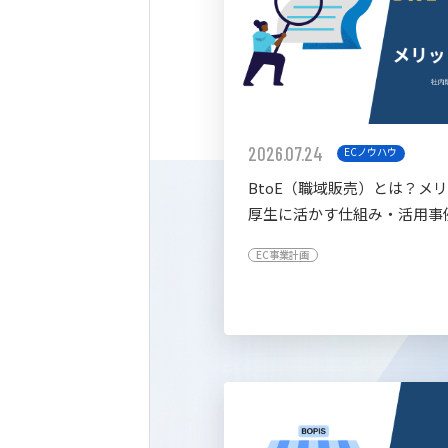
2026.07.24
ECノウハウ
BtoE（職域販売）とは？メ
厚生に活かす仕組み・活用事
すく解説
EC事業計画