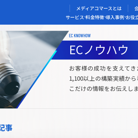
メディアコマースとは
サービス
料金
特徴
導入事例
お役
EC KNOWHOW
メディアコマースを実現する
ECノウハウ
導入企業インタビュー
メディアコマースとは
ECノウハウ
選ばれる理由
お役立ち資料
開発力/
セ
お客様の成功を支えてき
1,100以上の構築実績か
サイト構築
サブスク/定期通販ECサイト構築
Bto
こだけの情報をお伝えし
ce
W2
Commerce
ed
Repeat
ービス
記事