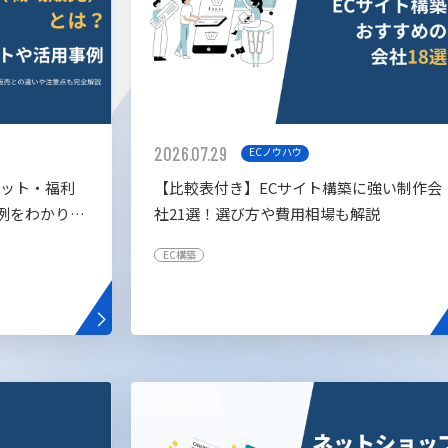
2026.07.29
ECノウハウ
リット・福利
【比較表付き】ECサイト構築に強い制作会
例をわかりや
社21選！選び方や費用相場も解説
EC構築