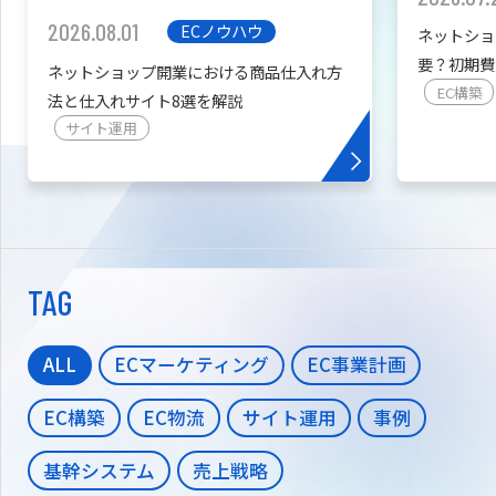
2026.08.01
ECノウハウ
ネットショ
要？初期費
ネットショップ開業における商品仕入れ方
を紹介
EC構築
法と仕入れサイト8選を解説
サイト運用
TAG
ALL
ECマーケティング
EC事業計画
EC構築
EC物流
サイト運用
事例
基幹システム
売上戦略