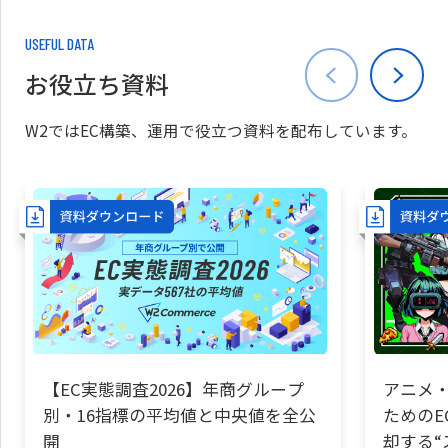
USEFUL DATA
お役立ち資料
W2ではEC構築、運用で役立つ資料を配布しています。
【EC実態調査2026】年商グループ
アニメ・
別・16指標の平均値と中央値を全公
ためのE
開
却する“