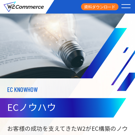
資料ダウンロード
PRODUCT
サービス
PRICE
料金
FEATURE
特徴
EC KNOWHOW
CASE STUDY
導入事例
ECノウハウ
USEFUL
お役立ち情報
W2
Commer
BtoC向け
Unifi
お客様の成功を支えてきたW2がEC構築のノウ
ECサイト構築
NEWS