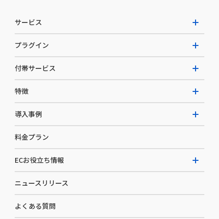
サービス
プラグイン
W2 Commerce Unified
付帯サービス
W2 Commerce Repeat
拡張プラグイン一覧
よくある質問
特徴
W2 Commerce BtoB
AI buddy
決済サービス
W2 Commerce Asia
導入事例
EC運用構築支援・運用支援
メディアコマースとは
料金プラン
カスタマーサクセス
選ばれる理由
導入企業インタビュー
セキュリティ
ECお役立ち情報
開発体制
導入企業一覧
デザイン制作
ニュースリリース
ECノウハウ
コンサルティング
よくある質問
お役立ち資料