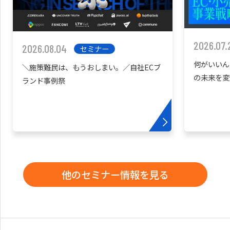
2026.07.
2026.08.04
セミナー
何がいいん
＼施策難民は、もうおしまい。／自社ECブ
の未来を変
ランド事例祭
他のセミナー情報を見る