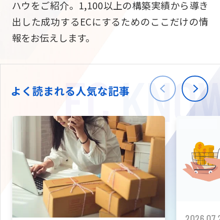
ハウをご紹介。1,100以上の構築実績から導き
ニュース
W2
Commer
サブスク/定期通販
出した成功するECにするためのここだけの情
Repe
ECサイト構築
報をお伝えします。
03-5148-9633
平日/10:0
W2
Comme
BtoB向け
Bto
会社情報
ECサイト構築
TW
よく読まれる人気な記事
W2
Comme
海外進出・現地
Asi
ECサイト構築
拡張プラグイン一覧
AI bud
AI
カスタマイズ開発
2026.07.