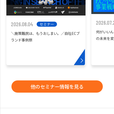
2026.07.
2026.08.04
セミナー
何がいいん
＼施策難民は、もうおしまい。／自社ECブ
の未来を変
ランド事例祭
他のセミナー情報を見る