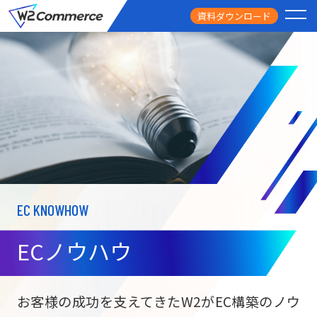
資料ダウンロード
PRODUCT
サービス
PRICE
料金
FEATURE
特徴
EC KNOWHOW
CASE STUDY
導入事例
ECノウハウ
USEFUL
お役立ち情報
W2
Commer
BtoC向け
Unifi
お客様の成功を支えてきたW2がEC構築のノウ
ECサイト構築
NEWS