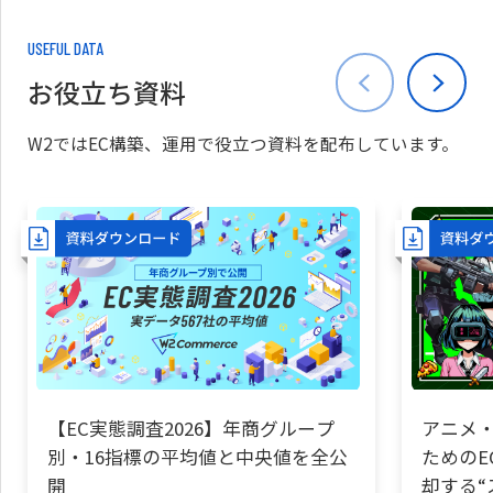
USEFUL DATA
お役立ち資料
W2ではEC構築、運用で役立つ資料を配布しています。
【EC実態調査2026】年商グループ
アニメ・
別・16指標の平均値と中央値を全公
ためのE
開
却する“