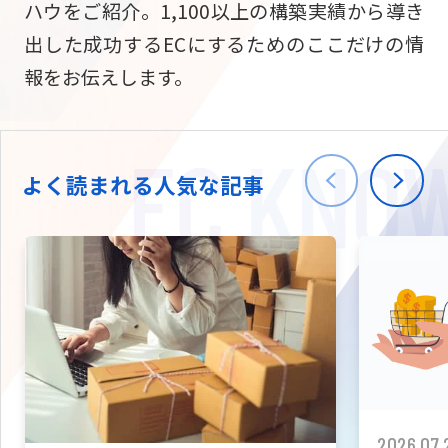
ハウをご紹介。1,100以上の構築実績から導き
ニュース
W2
Commer
サブスク/定期通販
出した成功するECにするためのここだけの情
Repe
ECサイト構築
報をお伝えします。
03-5148-9633
平日/10:0
W2
Comme
BtoB向け
Bto
会社情報
ECサイト構築
TW
よく読まれる人気な記事
W2
Comme
海外進出・現地
Asi
ECサイト構築
拡張プラグイン一覧
AI bud
AI
カスタマイズ開発
2026.07.