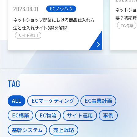
2026.08.01
ECノウハウ
ネットショ
要？初期費
ネットショップ開業における商品仕入れ方
を紹介
EC構築
法と仕入れサイト8選を解説
サイト運用
TAG
ALL
ECマーケティング
EC事業計画
EC構築
EC物流
サイト運用
事例
基幹システム
売上戦略