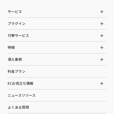
サービス
プラグイン
W2 Commerce Unified
付帯サービス
W2 Commerce Repeat
拡張プラグイン一覧
よくある質問
特徴
W2 Commerce BtoB
AI buddy
決済サービス
W2 Commerce Asia
導入事例
EC運用構築支援・運用支援
メディアコマースとは
料金プラン
カスタマーサクセス
選ばれる理由
導入企業インタビュー
セキュリティ
ECお役立ち情報
開発体制
導入企業一覧
デザイン制作
ニュースリリース
ECノウハウ
コンサルティング
よくある質問
お役立ち資料