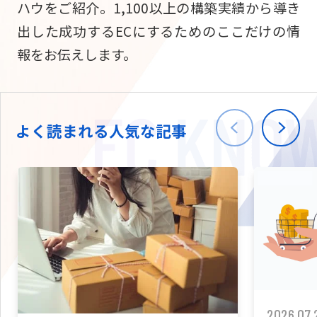
ハウをご紹介。1,100以上の構築実績から導き
ニュース
W2
Commer
サブスク/定期通販
出した成功するECにするためのここだけの情
Repe
ECサイト構築
報をお伝えします。
03-5148-9633
平日/10:0
W2
Comme
BtoB向け
Bto
会社情報
ECサイト構築
TW
よく読まれる人気な記事
W2
Comme
海外進出・現地
Asi
ECサイト構築
拡張プラグイン一覧
AI bud
AI
カスタマイズ開発
2026.07.