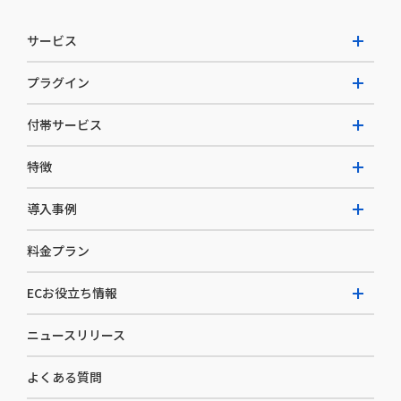
サービス
プラグイン
W2 Commerce Unified
付帯サービス
W2 Commerce Repeat
拡張プラグイン一覧
よくある質問
特徴
W2 Commerce BtoB
AI buddy
決済サービス
W2 Commerce Asia
導入事例
EC運用構築支援・運用支援
メディアコマースとは
料金プラン
カスタマーサクセス
選ばれる理由
導入企業インタビュー
セキュリティ
ECお役立ち情報
開発体制
導入企業一覧
デザイン制作
ニュースリリース
ECノウハウ
コンサルティング
よくある質問
お役立ち資料