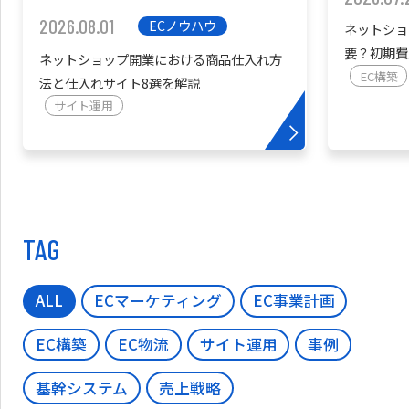
2026.08.01
ECノウハウ
ネットショ
要？初期費
ネットショップ開業における商品仕入れ方
を紹介
EC構築
法と仕入れサイト8選を解説
サイト運用
TAG
ALL
ECマーケティング
EC事業計画
EC構築
EC物流
サイト運用
事例
基幹システム
売上戦略