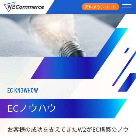
資料ダウンロード
PRODUCT
サービス
PRICE
料金
FEATURE
特徴
EC KNOWHOW
CASE STUDY
導入事例
ECノウハウ
USEFUL
お役立ち情報
W2
Commer
BtoC向け
Unifi
お客様の成功を支えてきたW2がEC構築のノウ
ECサイト構築
NEWS