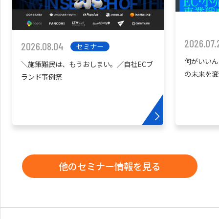
2026.07.
2026.08.04
セミナー
何がいいん
＼施策難民は、もうおしまい。／自社ECブ
の未来を変
ランド事例祭
他のセミナー情報を見る