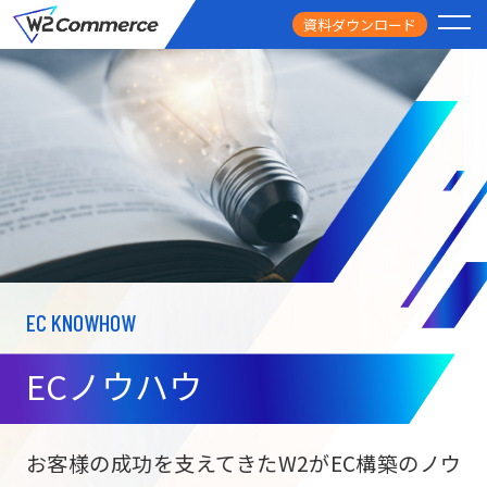
資料ダウンロード
PRODUCT
サービス
PRICE
料金
FEATURE
特徴
EC KNOWHOW
CASE STUDY
導入事例
ECノウハウ
USEFUL
お役立ち情報
W2
Commer
BtoC向け
Unifi
お客様の成功を支えてきたW2がEC構築のノウ
ECサイト構築
NEWS