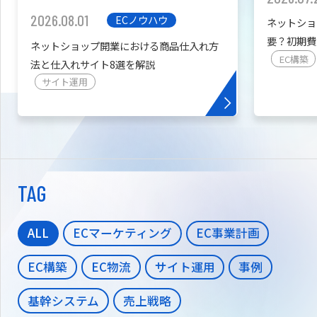
2026.08.01
ECノウハウ
ネットショ
要？初期費
ネットショップ開業における商品仕入れ方
を紹介
EC構築
法と仕入れサイト8選を解説
サイト運用
TAG
ALL
ECマーケティング
EC事業計画
EC構築
EC物流
サイト運用
事例
基幹システム
売上戦略