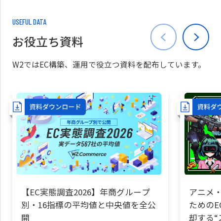
USEFUL DATA
お役立ち資料
W2ではEC構築、運用で役立つ資料を配布しています。
【EC実態調査2026】年商グループ
アニメ・
別・16指標の平均値と中央値を全公
ためのE
開
却する“