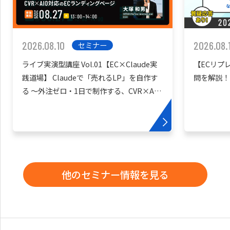
2026.08.10
2026.08.
セミナー
ライブ実演型講座 Vol.01【EC×Claude実
【ECリプ
践道場】 Claudeで「売れるLP」を自作す
問を解説！
る 〜外注ゼロ・1日で制作する、CVR×AIO
対応のECランディングページ〜
他のセミナー情報を見る