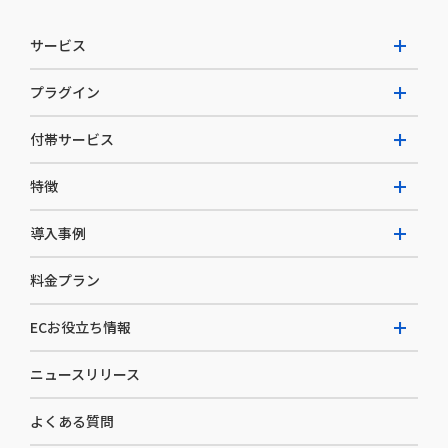
サービス
プラグイン
W2 Commerce Unified
付帯サービス
W2 Commerce Repeat
拡張プラグイン一覧
よくある質問
特徴
W2 Commerce BtoB
AI buddy
決済サービス
W2 Commerce Asia
導入事例
EC運用構築支援・運用支援
メディアコマースとは
料金プラン
カスタマーサクセス
選ばれる理由
導入企業インタビュー
セキュリティ
ECお役立ち情報
開発体制
導入企業一覧
デザイン制作
ニュースリリース
ECノウハウ
コンサルティング
よくある質問
お役立ち資料