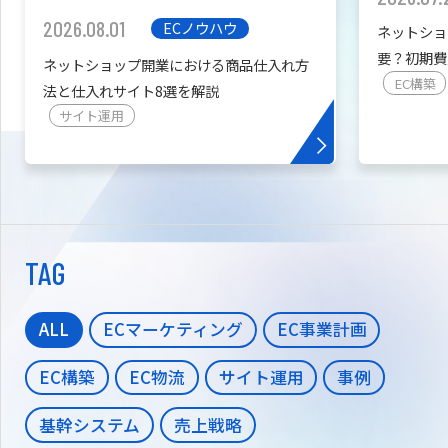
2026.08.01
ECノウハウ
ネットショ
要？初期費
ネットショップ開業における商品仕入れ方
を紹介
EC構築
法と仕入れサイト8選を解説
サイト運用
TAG
ALL
ECマーケティング
EC事業計画
EC構築
EC物流
サイト運用
事例
基幹システム
売上戦略