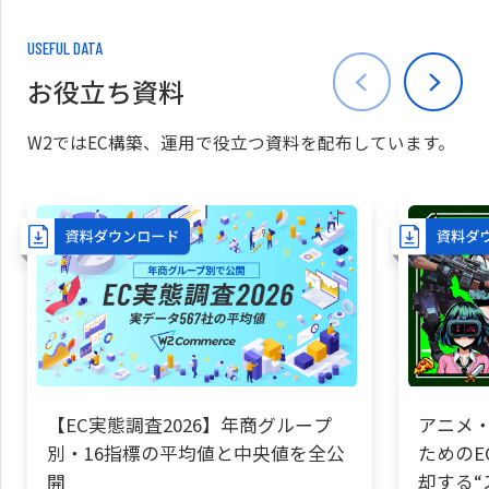
USEFUL DATA
お役立ち資料
W2ではEC構築、運用で役立つ資料を配布しています。
【EC実態調査2026】年商グループ
アニメ・
別・16指標の平均値と中央値を全公
ためのE
開
却する“