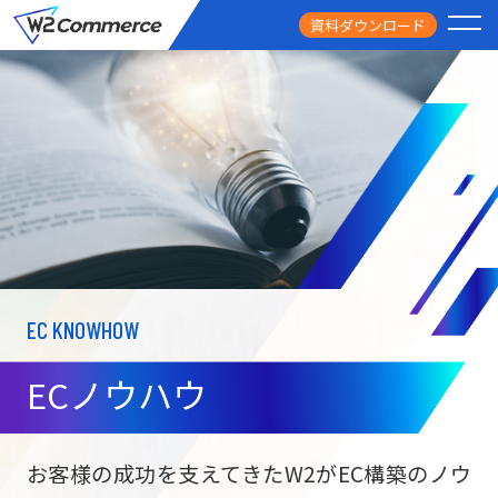
資料ダウンロード
PRODUCT
サービス
PRICE
料金
FEATURE
特徴
EC KNOWHOW
CASE STUDY
導入事例
ECノウハウ
USEFUL
お役立ち情報
W2
Commer
BtoC向け
Unifi
お客様の成功を支えてきたW2がEC構築のノウ
ECサイト構築
NEWS