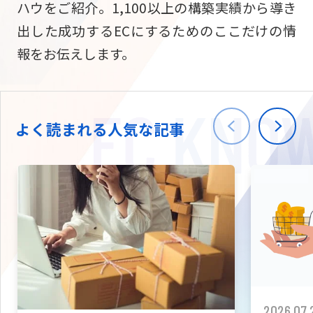
ハウをご紹介。1,100以上の構築実績から導き
ニュース
W2
Commer
サブスク/定期通販
出した成功するECにするためのここだけの情
Repe
ECサイト構築
報をお伝えします。
03-5148-9633
平日/10:0
W2
Comme
BtoB向け
Bto
会社情報
ECサイト構築
TW
よく読まれる人気な記事
W2
Comme
海外進出・現地
Asi
ECサイト構築
拡張プラグイン一覧
AI bud
AI
カスタマイズ開発
2026.07.