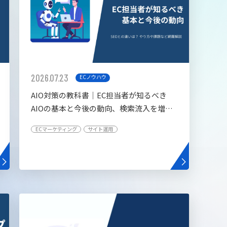
2026.07.23
ECノウハウ
AIO対策の教科書│EC担当者が知るべき
AIOの基本と今後の動向、検索流入を増や
す5つの施策
ECマーケティング
サイト運用