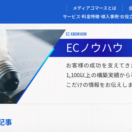
メディアコマースとは
サービス
料金
特徴
導入事例
お役
EC KNOWHOW
メディアコマースを実現する
ECノウハウ
導入企業インタビュー
メディアコマースとは
ECノウハウ
選ばれる理由
お役立ち資料
開発力/
セ
お客様の成功を支えてき
1,100以上の構築実績か
サイト構築
サブスク/定期通販ECサイト構築
Bto
こだけの情報をお伝えし
ce
W2
Commerce
ed
Repeat
ービス
記事