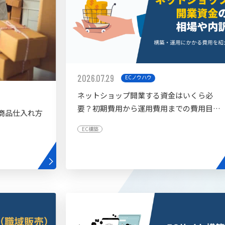
2026.07.29
ECノウハウ
ネットショップ開業する資金はいくら必
要？初期費用から運用費用までの費用目安
商品仕入れ方
を紹介
EC構築