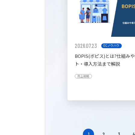
2026.07.23
ECノウハウ
BOPIS(ボピス)とは?仕組み
ト・導入方法まで解説
売上戦略
1
2
3