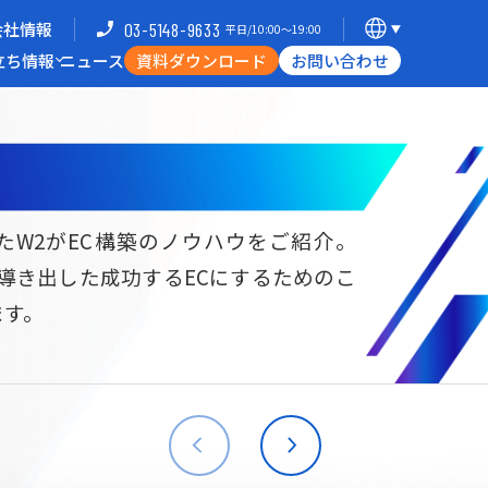
会社情報
03-5148-9633
平日/10:00〜19:00
立ち情報
ニュース
資料ダウンロード
お問い合わせ
導入企業一覧
支援体制
ミナー
Commerce Hack
たW2がEC構築のノウハウをご紹介。
ら導き出した成功するECにするためのこ
B向けECサイト構築
海外進出・現地ECサイト構築
ます。
W2
Commerce
W2
Commerce
BtoB
Asia