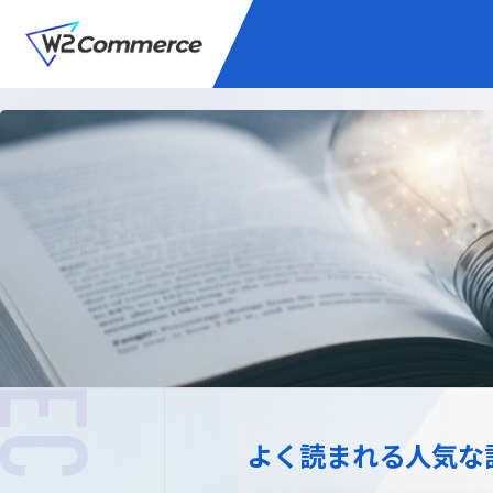
サービス
BtoC向けEC
W2
Commer
Unifi
プラグイン/付帯サ
よく読まれる人気な