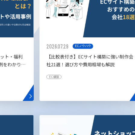
2026.07.29
ECノウハウ
リット・福利
【比較表付き】ECサイト構築に強い制作会
例をわかりや
社21選！選び方や費用相場も解説
EC構築