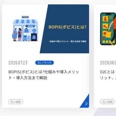
ddy
2026.07.23
2026.08.
ECノウハウ
BOPIS(ボピス)とは?仕組みや導入メリッ
D2Cと
ト・導入方法まで解説
リット、
売上戦略
売上戦略