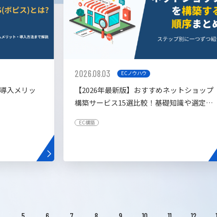
2026.08.03
ECノウハウ
や導入メリッ
【2026年最新版】おすすめネットショップ
構築サービス15選比較！基礎知識や選定基
準も解説！
EC構築
4
5
6
7
8
9
10
11
12