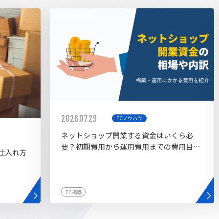
AI bu
ラグイン一覧
AIカスタマイズ開発
2026.07.29
ECノウハウ
ネットショップ開業する資金はいくら必
要？初期費用から運用費用までの費用目安
仕入れ方
を紹介
EC構築