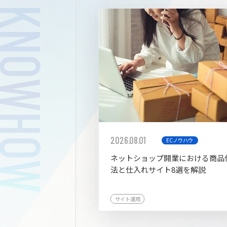
拡張プ
2026.08.01
ECノウハウ
ネットショップ開業における商品
法と仕入れサイト8選を解説
サイト運用