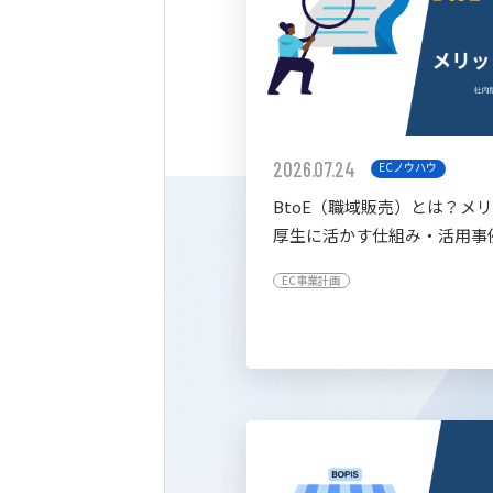
2026.07.24
ECノウハウ
BtoE（職域販売）とは？メ
厚生に活かす仕組み・活用事
すく解説
EC事業計画