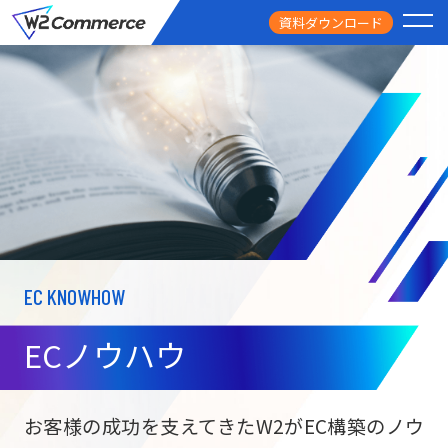
資料ダウンロード
PRODUCT
サービス
PRICE
料金
FEATURE
特徴
EC KNOWHOW
CASE STUDY
導入事例
ECノウハウ
USEFUL
お役立ち情報
W2
Commer
BtoC向け
Unifi
お客様の成功を支えてきたW2がEC構築のノウ
ECサイト構築
NEWS