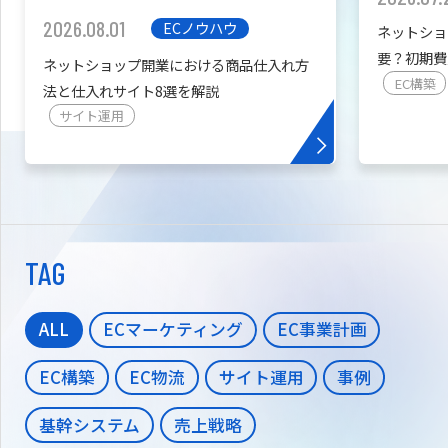
2026.08.01
ECノウハウ
ネットショ
要？初期費
ネットショップ開業における商品仕入れ方
を紹介
EC構築
法と仕入れサイト8選を解説
サイト運用
TAG
ALL
ECマーケティング
EC事業計画
EC構築
EC物流
サイト運用
事例
基幹システム
売上戦略