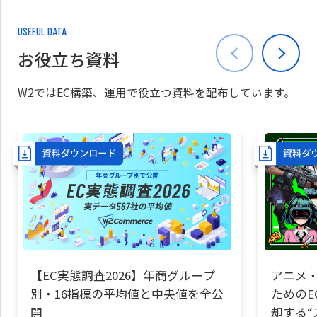
USEFUL DATA
お役立ち資料
W2ではEC構築、運用で役立つ資料を配布しています。
【EC実態調査2026】年商グループ
アニメ・
別・16指標の平均値と中央値を全公
ためのE
開
却する“