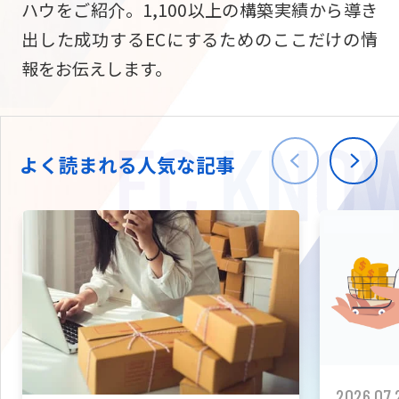
ハウをご紹介。1,100以上の構築実績から導き
ニュース
W2
Commer
サブスク/定期通販
出した成功するECにするためのここだけの情
Repe
ECサイト構築
報をお伝えします。
03-5148-9633
平日/10:0
W2
Comme
BtoB向け
Bto
会社情報
ECサイト構築
TW
よく読まれる人気な記事
W2
Comme
海外進出・現地
Asi
ECサイト構築
拡張プラグイン一覧
AI bud
AI
カスタマイズ開発
2026.07.