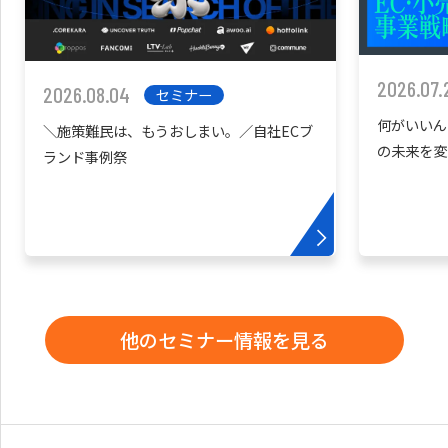
2026.07.
2026.08.04
セミナー
何がいいん
＼施策難民は、もうおしまい。／自社ECブ
の未来を変
ランド事例祭
他のセミナー情報を見る