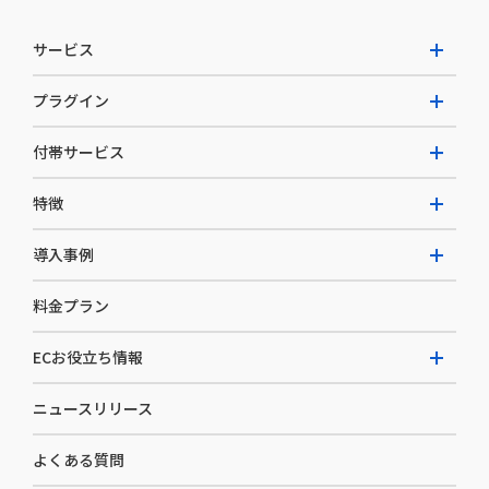
サービス
プラグイン
W2 Commerce Unified
付帯サービス
W2 Commerce Repeat
拡張プラグイン一覧
よくある質問
特徴
W2 Commerce BtoB
AI buddy
決済サービス
W2 Commerce Asia
導入事例
EC運用構築支援・運用支援
メディアコマースとは
料金プラン
カスタマーサクセス
選ばれる理由
導入企業インタビュー
セキュリティ
ECお役立ち情報
開発体制
導入企業一覧
デザイン制作
ニュースリリース
ECノウハウ
コンサルティング
よくある質問
お役立ち資料