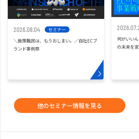
2026.07.
2026.08.04
セミナー
何がいいん
＼施策難民は、もうおしまい。／自社ECブ
の未来を変
ランド事例祭
他のセミナー情報を見る