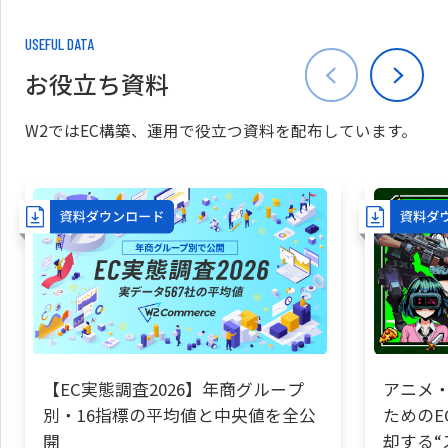
USEFUL DATA
お役立ち資料
W2ではEC構築、運用で役立つ資料を配布しています。
【EC実態調査2026】年商グループ
アニメ・
別・16指標の平均値と中央値を全公
ためのE
開
却する“