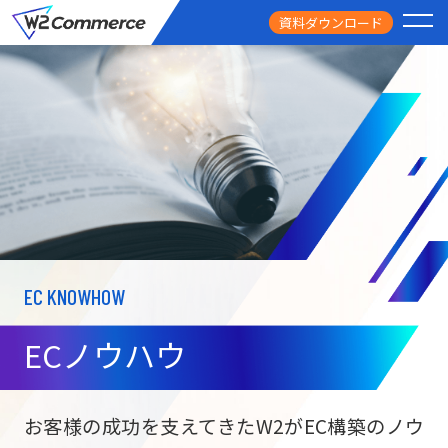
資料ダウンロード
PRODUCT
サービス
PRICE
料金
FEATURE
特徴
EC KNOWHOW
CASE STUDY
導入事例
ECノウハウ
USEFUL
お役立ち情報
W2
Commer
BtoC向け
Unifi
お客様の成功を支えてきたW2がEC構築のノウ
ECサイト構築
NEWS