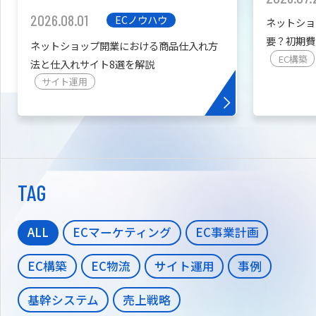
2026.08.01
ECノウハウ
ネットショ
要？初期費
ネットショップ開業における商品仕入れ方
を紹介
EC構築
法と仕入れサイト8選を解説
サイト運用
TAG
ALL
ECマーケティング
EC事業計画
EC構築
EC物流
サイト運用
事例
基幹システム
売上戦略