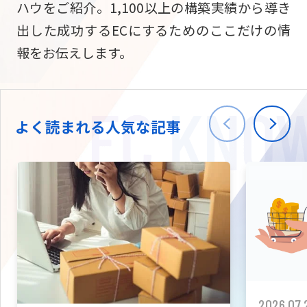
ハウをご紹介。1,100以上の構築実績から導き
ニュース
W2
Commer
サブスク/定期通販
出した成功するECにするためのここだけの情
Repe
ECサイト構築
報をお伝えします。
03-5148-9633
平日/10:0
W2
Comme
BtoB向け
Bto
会社情報
ECサイト構築
TW
よく読まれる人気な記事
W2
Comme
海外進出・現地
Asi
ECサイト構築
拡張プラグイン一覧
AI bud
AI
カスタマイズ開発
2026.07.