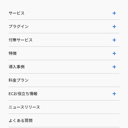
サービス
プラグイン
W2 Commerce Unified
付帯サービス
W2 Commerce Repeat
拡張プラグイン一覧
よくある質問
特徴
W2 Commerce BtoB
AI buddy
決済サービス
W2 Commerce Asia
導入事例
EC運用構築支援・運用支援
メディアコマースとは
料金プラン
カスタマーサクセス
選ばれる理由
導入企業インタビュー
セキュリティ
ECお役立ち情報
開発体制
導入企業一覧
デザイン制作
ニュースリリース
ECノウハウ
コンサルティング
よくある質問
お役立ち資料