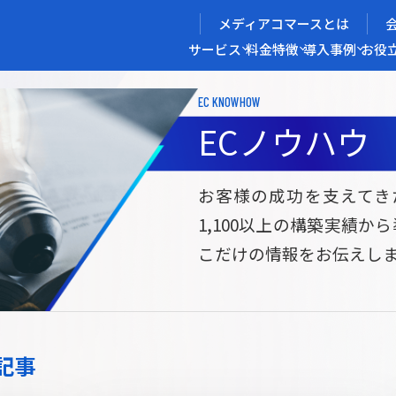
メディアコマースとは
サービス
料金
特徴
導入事例
お役
EC KNOWHOW
メディアコマースを実現する
ECノウハウ
導入企業インタビュー
メディアコマースとは
ECノウハウ
選ばれる理由
お役立ち資料
開発力/
セ
お客様の成功を支えてき
1,100以上の構築実績か
サイト構築
サブスク/定期通販ECサイト構築
Bto
こだけの情報をお伝えし
ce
W2
Commerce
ed
Repeat
ービス
記事