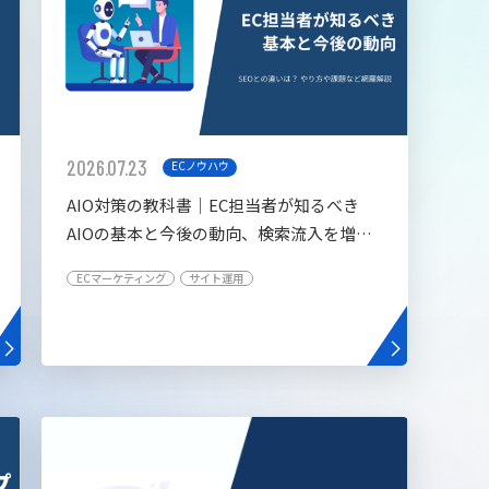
2026.07.23
ECノウハウ
AIO対策の教科書│EC担当者が知るべき
AIOの基本と今後の動向、検索流入を増や
す5つの施策
ECマーケティング
サイト運用