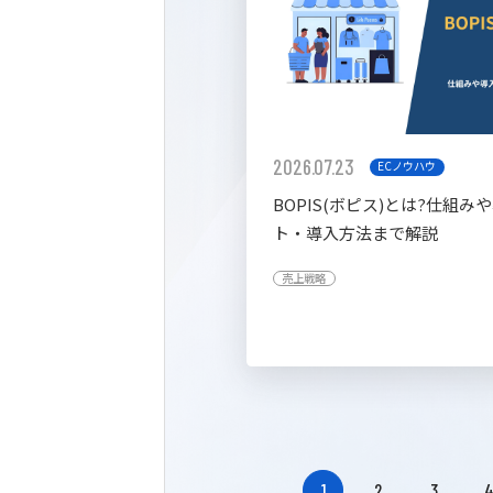
2026.07.23
ECノウハウ
BOPIS(ボピス)とは?仕組み
ト・導入方法まで解説
売上戦略
1
2
3