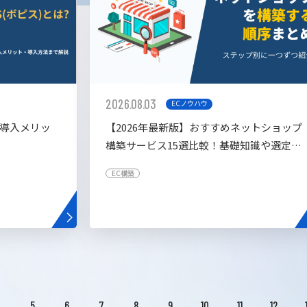
2026.08.03
ECノウハウ
や導入メリッ
【2026年最新版】おすすめネットショップ
構築サービス15選比較！基礎知識や選定基
準も解説！
EC構築
4
5
6
7
8
9
10
11
12