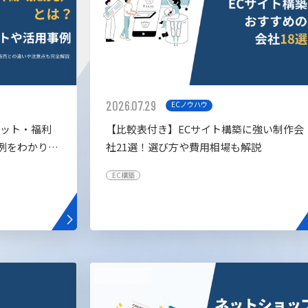
2026.07.29
ECノウハウ
リット・福利
【比較表付き】ECサイト構築に強い制作会
例をわかりや
社21選！選び方や費用相場も解説
EC構築