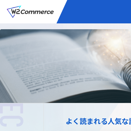
サービス
BtoC向けEC
W2
Commer
Unifi
プラグイン/付帯サ
よく読まれる人気な