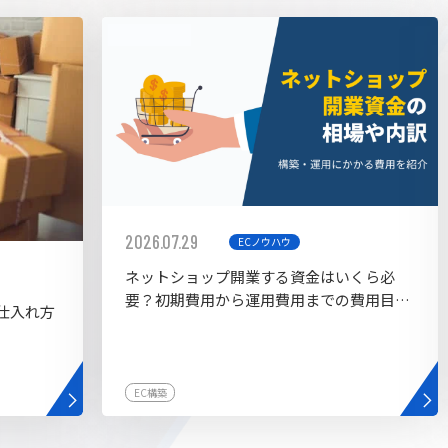
AI bu
ラグイン一覧
AIカスタマイズ開発
2026.07.29
ECノウハウ
ネットショップ開業する資金はいくら必
要？初期費用から運用費用までの費用目安
仕入れ方
を紹介
EC構築