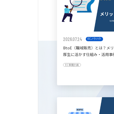
2026.07.24
ECノウハウ
BtoE（職域販売）とは？メ
厚生に活かす仕組み・活用事
すく解説
EC事業計画