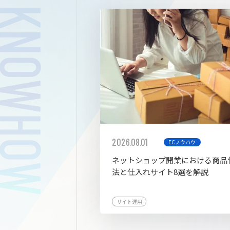
拡張プ
2026.08.01
ECノウハウ
ネットショップ開業における商品
法と仕入れサイト8選を解説
サイト運用