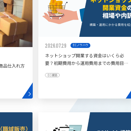
2026.07.29
ECノウハウ
ネットショップ開業する資金はいくら必
要？初期費用から運用費用までの費用目安
商品仕入れ方
を紹介
EC構築