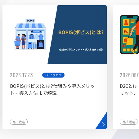
ddy
2026.07.23
2026.08.
ECノウハウ
BOPIS(ボピス)とは?仕組みや導入メリッ
D2Cと
ト・導入方法まで解説
リット、
売上戦略
売上戦略