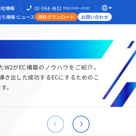
会社情報
03-5148-9633
平日/10:00〜19:00
立ち情報
ニュース
資料ダウンロード
お問い合わせ
導入企業一覧
支援体制
ミナー
Commerce Hack
たW2がEC構築のノウハウをご紹介。
ら導き出した成功するECにするためのこ
B向けECサイト構築
海外進出・現地ECサイト構築
ます。
W2
Commerce
W2
Commerce
BtoB
Asia