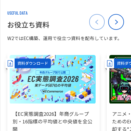
USEFUL DATA
お役立ち資料
W2ではEC構築、運用で役立つ資料を配布しています。
【EC実態調査2026】年商グループ
アニメ・
別・16指標の平均値と中央値を全公
ためのE
開
却する“