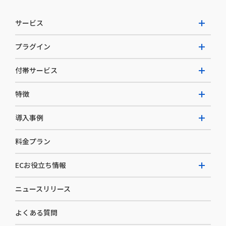
サービス
プラグイン
W2 Commerce Unified
付帯サービス
W2 Commerce Repeat
拡張プラグイン一覧
よくある質問
特徴
W2 Commerce BtoB
AI buddy
決済サービス
W2 Commerce Asia
導入事例
EC運用構築支援・運用支援
メディアコマースとは
料金プラン
カスタマーサクセス
選ばれる理由
導入企業インタビュー
セキュリティ
ECお役立ち情報
開発体制
導入企業一覧
デザイン制作
ニュースリリース
ECノウハウ
コンサルティング
よくある質問
お役立ち資料