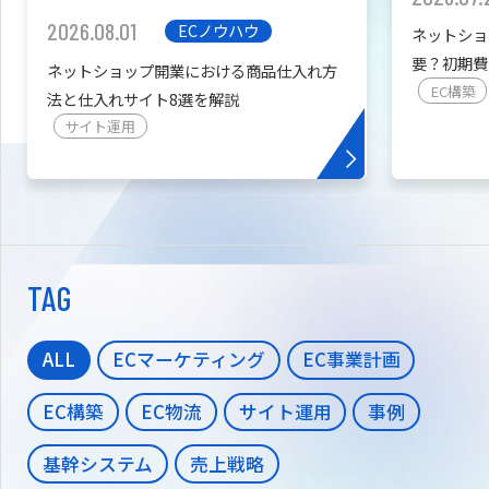
2026.08.01
ECノウハウ
ネットショ
要？初期費
ネットショップ開業における商品仕入れ方
を紹介
EC構築
法と仕入れサイト8選を解説
サイト運用
TAG
ALL
ECマーケティング
EC事業計画
EC構築
EC物流
サイト運用
事例
基幹システム
売上戦略