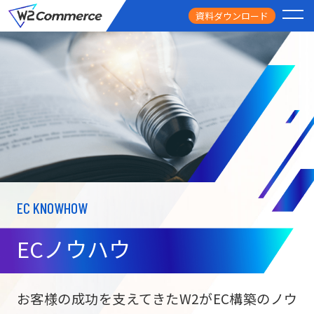
資料ダウンロード
PRODUCT
サービス
PRICE
料金
FEATURE
特徴
EC KNOWHOW
CASE STUDY
導入事例
ECノウハウ
USEFUL
お役立ち情報
W2
Commer
BtoC向け
Unifi
お客様の成功を支えてきたW2がEC構築のノウ
ECサイト構築
NEWS