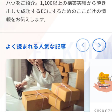
ハウをご紹介。1,100以上の構築実績から導き
ニュース
W2
Commer
サブスク/定期通販
出した成功するECにするためのここだけの情
Repe
ECサイト構築
報をお伝えします。
03-5148-9633
平日/10:0
W2
Comme
BtoB向け
Bto
会社情報
ECサイト構築
TW
よく読まれる人気な記事
W2
Comme
海外進出・現地
Asi
ECサイト構築
拡張プラグイン一覧
AI bud
AI
カスタマイズ開発
2026.07.