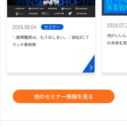
2026.07.
2026.08.04
セミナー
何がいいん
＼施策難民は、もうおしまい。／自社ECブ
の未来を変
ランド事例祭
他のセミナー情報を見る