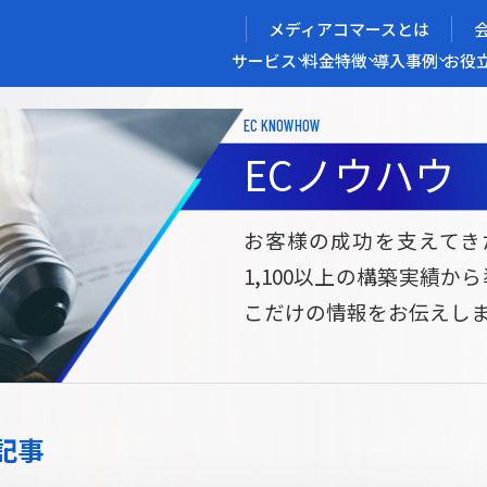
メディアコマースとは
サービス
料金
特徴
導入事例
お役
EC KNOWHOW
メディアコマースを実現する
ECノウハウ
導入企業インタビュー
メディアコマースとは
ECノウハウ
選ばれる理由
お役立ち資料
開発力/
セ
お客様の成功を支えてき
1,100以上の構築実績か
サイト構築
サブスク/定期通販ECサイト構築
Bto
こだけの情報をお伝えし
ce
W2
Commerce
ed
Repeat
ービス
記事