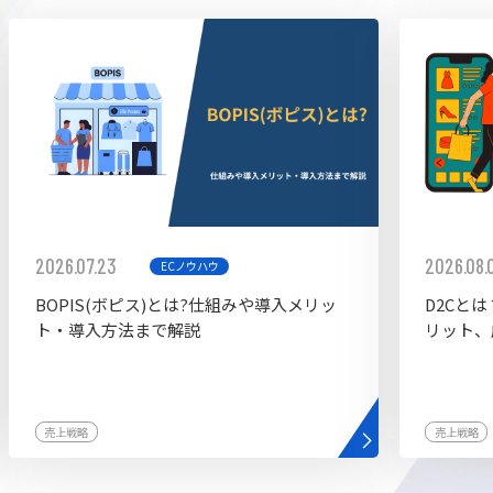
ddy
2026.07.23
2026.08.
ECノウハウ
BOPIS(ボピス)とは?仕組みや導入メリッ
D2Cと
ト・導入方法まで解説
リット、
売上戦略
売上戦略