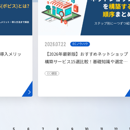
2026.07.22
ECノウハウ
や導入メリッ
【2026年最新版】おすすめネットショップ
構築サービス15選比較！基礎知識や選定基
準も解説！
EC構築
4
5
6
7
8
9
10
11
12