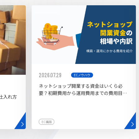
AI bu
ラグイン一覧
AIカスタマイズ開発
2026.07.29
ECノウハウ
ネットショップ開業する資金はいくら必
要？初期費用から運用費用までの費用目安
仕入れ方
を紹介
EC構築