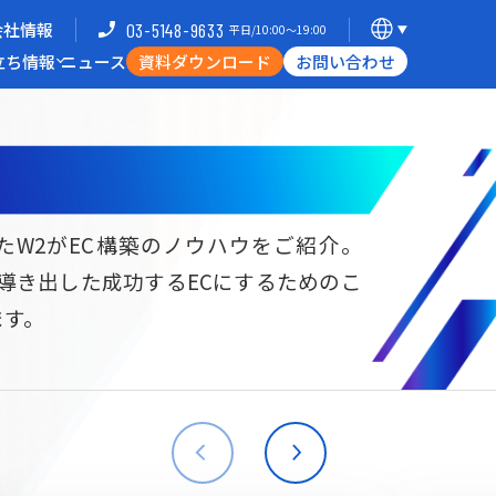
会社情報
03-5148-9633
平日/10:00〜19:00
立ち情報
ニュース
資料ダウンロード
お問い合わせ
導入企業一覧
支援体制
ミナー
Commerce Hack
たW2がEC構築のノウハウをご紹介。
ら導き出した成功するECにするためのこ
B向けECサイト構築
海外進出・現地ECサイト構築
ます。
W2
Commerce
W2
Commerce
BtoB
Asia