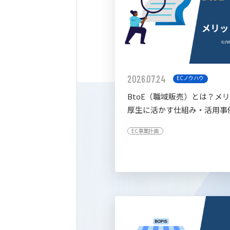
2026.07.24
ECノウハウ
BtoE（職域販売）とは？メ
厚生に活かす仕組み・活用事
すく解説
EC事業計画