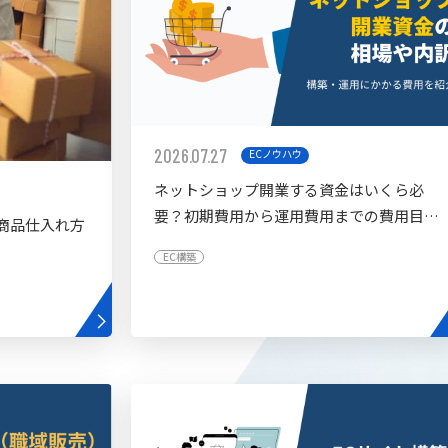
2026.07.27
ECノウハウ
ネットショップ開業する資金はいくら必
要？初期費用から運用費用までの費用目安
商品仕入れ方
を紹介
EC構築