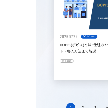
2026.07.22
ECノウハウ
BOPIS(ボピス)とは?仕組み
ト・導入方法まで解説
売上戦略
1
2
3