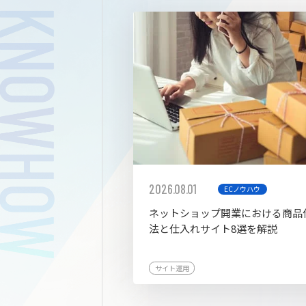
拡張プ
2026.08.01
ECノウハウ
ネットショップ開業における商品
法と仕入れサイト8選を解説
サイト運用