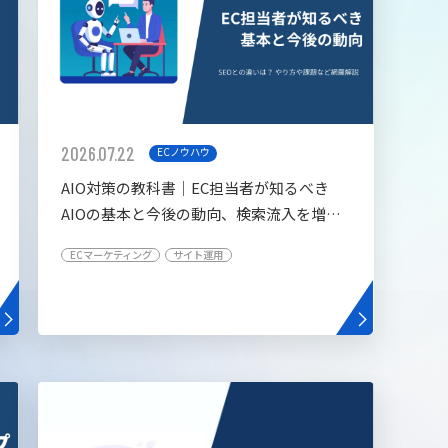
2026.07.22
ECノウハウ
AIO対策の教科書│EC担当者が知るべき
AIOの基本と今後の動向、検索流入を増や
す5つの施策
ECマーケティング
サイト運用