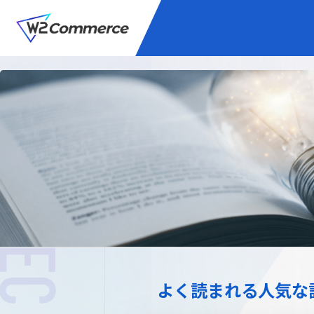
サービス
BtoC向けEC
W2
Commer
Unifi
プラグイン/付帯サ
よく読まれる人気な