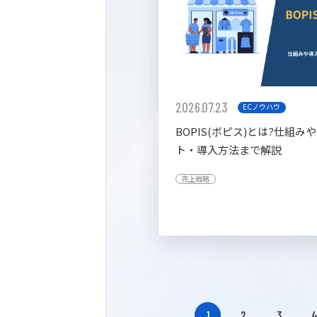
2026.07.23
ECノウハウ
BOPIS(ボピス)とは?仕組み
ト・導入方法まで解説
売上戦略
1
2
3