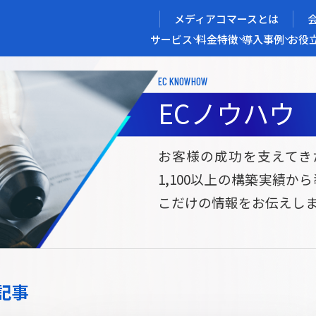
メディアコマースとは
サービス
料金
特徴
導入事例
お役
EC KNOWHOW
メディアコマースを実現する
ECノウハウ
導入企業インタビュー
メディアコマースとは
ECノウハウ
選ばれる理由
お役立ち資料
開発力/
セ
お客様の成功を支えてき
1,100以上の構築実績か
サイト構築
サブスク/定期通販ECサイト構築
Bto
こだけの情報をお伝えし
ce
W2
Commerce
ed
Repeat
ービス
記事