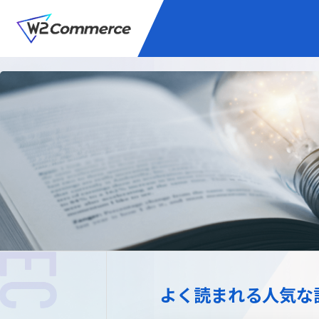
サービス
BtoC向けEC
W2
Commer
Unifi
プラグイン/付帯サ
よく読まれる人気な