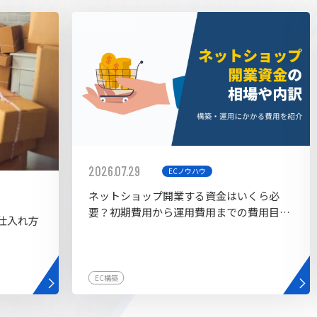
AI bu
ラグイン一覧
AIカスタマイズ開発
2026.07.29
ECノウハウ
ネットショップ開業する資金はいくら必
要？初期費用から運用費用までの費用目安
仕入れ方
を紹介
EC構築