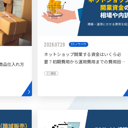
2026.07.29
ECノウハウ
ネットショップ開業する資金はいくら必
要？初期費用から運用費用までの費用目安
商品仕入れ方
を紹介
EC構築