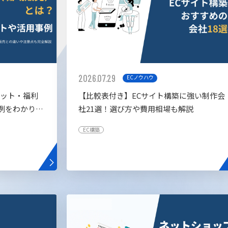
2026.07.29
ECノウハウ
リット・福利
【比較表付き】ECサイト構築に強い制作会
例をわかりや
社21選！選び方や費用相場も解説
EC構築