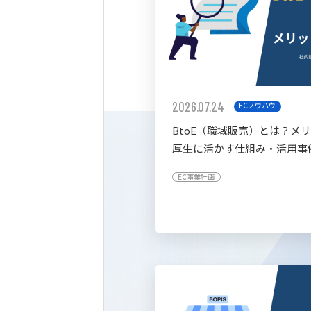
2026.07.24
ECノウハウ
BtoE（職域販売）とは？メ
厚生に活かす仕組み・活用事
すく解説
EC事業計画