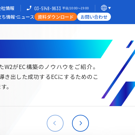
会社情報
03-5148-9633
平日/10:00〜19:00
立ち情報
ニュース
資料ダウンロード
お問い合わせ
導入企業一覧
支援体制
ミナー
Commerce Hack
たW2がEC構築のノウハウをご紹介。
ら導き出した成功するECにするためのこ
B向けECサイト構築
海外進出・現地ECサイト構築
ます。
W2
Commerce
W2
Commerce
BtoB
Asia