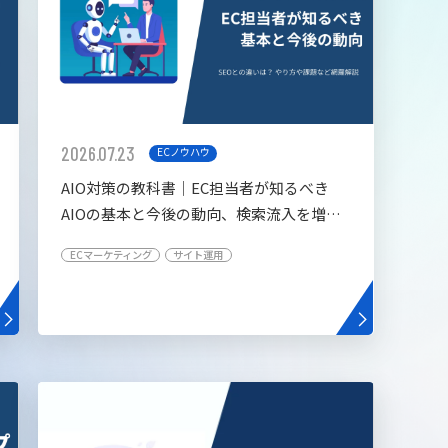
2026.07.23
ECノウハウ
AIO対策の教科書│EC担当者が知るべき
AIOの基本と今後の動向、検索流入を増や
す5つの施策
ECマーケティング
サイト運用