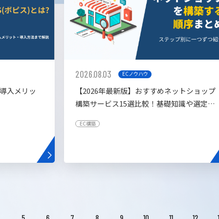
2026.08.03
ECノウハウ
や導入メリッ
【2026年最新版】おすすめネットショップ
構築サービス15選比較！基礎知識や選定基
準も解説！
EC構築
4
5
6
7
8
9
10
11
12