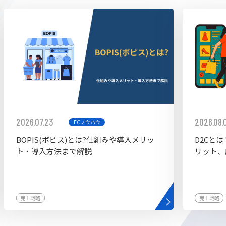
ddy
2026.07.23
2026.08.
ECノウハウ
BOPIS(ボピス)とは?仕組みや導入メリッ
D2Cと
ト・導入方法まで解説
リット、
売上戦略
売上戦略