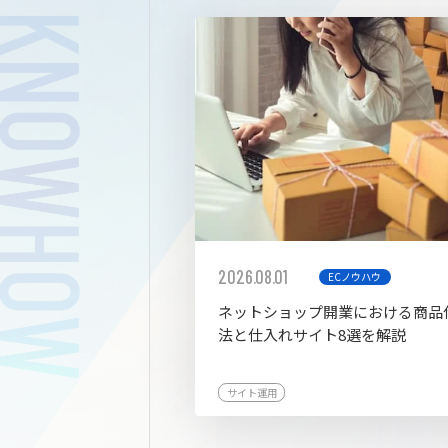
拡張プ
2026.08.01
ECノウハウ
ネットショップ開業における商品
法と仕入れサイト8選を解説
サイト運用