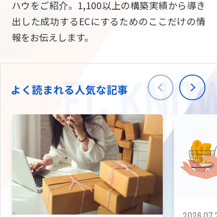
ハウをご紹介。1,100以上の構築実績から導き
ニュース
W2
Commer
サブスク/定期通販
出した成功するECにするためのここだけの情
Repe
ECサイト構築
報をお伝えします。
03-5148-9633
平日/10:0
W2
Comme
BtoB向け
Bto
会社情報
ECサイト構築
TW
よく読まれる人気な記事
W2
Comme
海外進出・現地
Asi
ECサイト構築
拡張プラグイン一覧
AI bud
AI
カスタマイズ開発
2026.07.