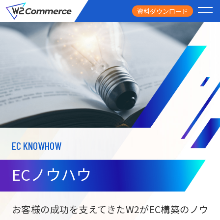
資料ダウンロード
PRODUCT
サービス
PRICE
料金
FEATURE
特徴
EC KNOWHOW
CASE STUDY
導入事例
ECノウハウ
USEFUL
お役立ち情報
W2
Commer
BtoC向け
Unifi
お客様の成功を支えてきたW2がEC構築のノウ
ECサイト構築
NEWS