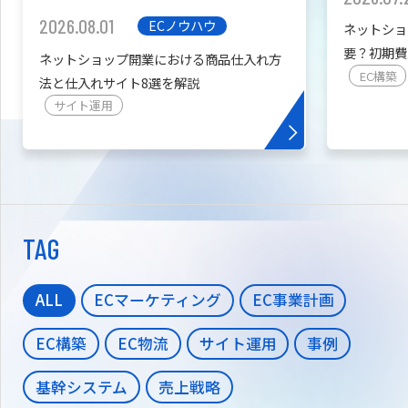
2026.08.01
ECノウハウ
ネットショ
要？初期費
ネットショップ開業における商品仕入れ方
を紹介
EC構築
法と仕入れサイト8選を解説
サイト運用
TAG
ALL
ECマーケティング
EC事業計画
EC構築
EC物流
サイト運用
事例
基幹システム
売上戦略