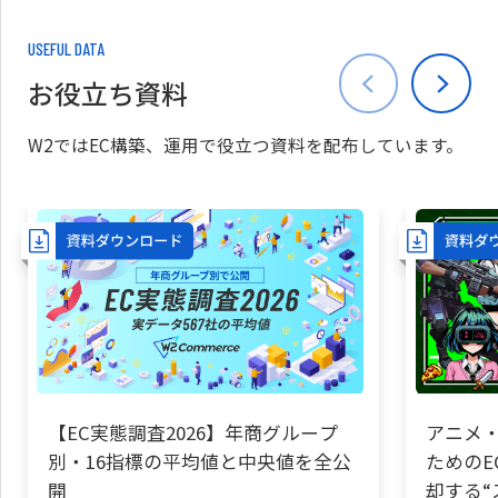
USEFUL DATA
お役立ち資料
W2ではEC構築、運用で役立つ資料を配布しています。
【EC実態調査2026】年商グループ
アニメ・
別・16指標の平均値と中央値を全公
ためのE
開
却する“