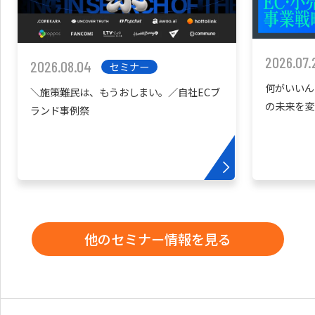
2026.07.
2026.08.04
セミナー
何がいいん
＼施策難民は、もうおしまい。／自社ECブ
の未来を変
ランド事例祭
他のセミナー情報を見る