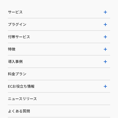
サービス
プラグイン
W2 Commerce Unified
付帯サービス
W2 Commerce Repeat
拡張プラグイン一覧
よくある質問
特徴
W2 Commerce BtoB
AI buddy
決済サービス
W2 Commerce Asia
導入事例
EC運用構築支援・運用支援
メディアコマースとは
料金プラン
カスタマーサクセス
選ばれる理由
導入企業インタビュー
セキュリティ
ECお役立ち情報
開発体制
導入企業一覧
デザイン制作
ニュースリリース
ECノウハウ
コンサルティング
よくある質問
お役立ち資料