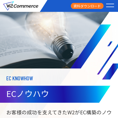
資料ダウンロード
PRODUCT
サービス
PRICE
料金
FEATURE
特徴
EC KNOWHOW
CASE STUDY
導入事例
ECノウハウ
USEFUL
お役立ち情報
W2
Commer
BtoC向け
Unifi
お客様の成功を支えてきたW2がEC構築のノウ
ECサイト構築
NEWS