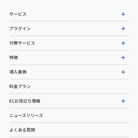
サービス
プラグイン
W2 Commerce Unified
付帯サービス
W2 Commerce Repeat
拡張プラグイン一覧
よくある質問
特徴
W2 Commerce BtoB
AI buddy
決済サービス
W2 Commerce Asia
導入事例
EC運用構築支援・運用支援
メディアコマースとは
料金プラン
カスタマーサクセス
選ばれる理由
導入企業インタビュー
セキュリティ
ECお役立ち情報
開発体制
導入企業一覧
デザイン制作
ニュースリリース
ECノウハウ
コンサルティング
よくある質問
お役立ち資料