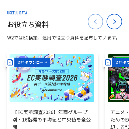
USEFUL DATA
お役立ち資料
W2ではEC構築、運用で役立つ資料を配布しています。
【EC実態調査2026】年商グループ
アニメ・
別・16指標の平均値と中央値を全公
ためのE
開
却する“