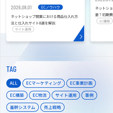
2026.08.01
ECノウハウ
ネットショ
要？初期費
ネットショップ開業における商品仕入れ方
を紹介
EC構築
法と仕入れサイト8選を解説
サイト運用
TAG
ALL
ECマーケティング
EC事業計画
EC構築
EC物流
サイト運用
事例
基幹システム
売上戦略