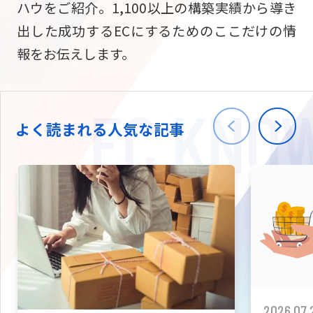
ハウをご紹介。1,100以上の構築実績から導き
ニュース
W2
Commer
サブスク/定期通販
出した成功するECにするためのここだけの情
Repe
ECサイト構築
報をお伝えします。
03-5148-9633
平日/10:0
W2
Comme
BtoB向け
Bto
会社情報
ECサイト構築
TW
よく読まれる人気な記事
W2
Comme
海外進出・現地
Asi
ECサイト構築
拡張プラグイン一覧
AI bud
AI
カスタマイズ開発
2026.07.