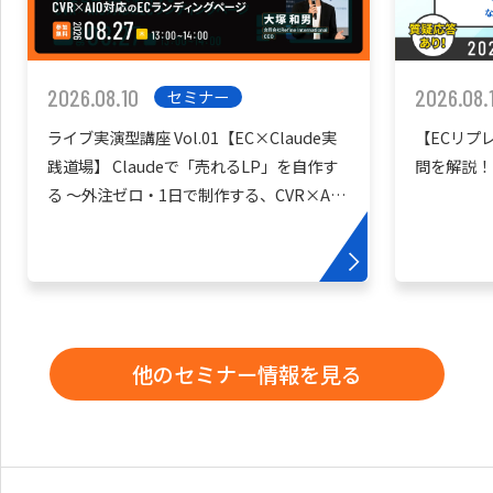
2026.08.10
2026.08.
セミナー
ライブ実演型講座 Vol.01【EC×Claude実
【ECリプ
践道場】 Claudeで「売れるLP」を自作す
問を解説！
る 〜外注ゼロ・1日で制作する、CVR×AIO
対応のECランディングページ〜
他のセミナー情報を見る