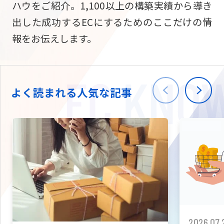
ハウをご紹介。1,100以上の構築実績から導き
ニュース
W2
Commer
サブスク/定期通販
出した成功するECにするためのここだけの情
Repe
ECサイト構築
報をお伝えします。
03-5148-9633
平日/10:0
W2
Comme
BtoB向け
Bto
会社情報
ECサイト構築
TW
よく読まれる人気な記事
W2
Comme
海外進出・現地
Asi
ECサイト構築
拡張プラグイン一覧
AI bud
AI
カスタマイズ開発
2026.07.