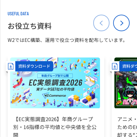
USEFUL DATA
お役立ち資料
W2ではEC構築、運用で役立つ資料を配布しています。
【EC実態調査2026】年商グループ
アニメ・
別・16指標の平均値と中央値を全公
ためのE
開
却する“