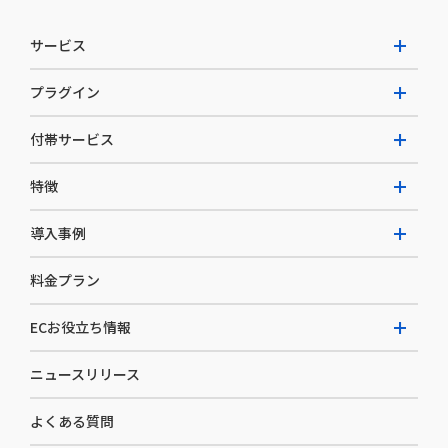
サービス
プラグイン
W2 Commerce Unified
付帯サービス
W2 Commerce Repeat
拡張プラグイン一覧
よくある質問
特徴
W2 Commerce BtoB
AI buddy
決済サービス
W2 Commerce Asia
導入事例
EC運用構築支援・運用支援
メディアコマースとは
料金プラン
カスタマーサクセス
選ばれる理由
導入企業インタビュー
セキュリティ
ECお役立ち情報
開発体制
導入企業一覧
デザイン制作
ニュースリリース
ECノウハウ
コンサルティング
よくある質問
お役立ち資料