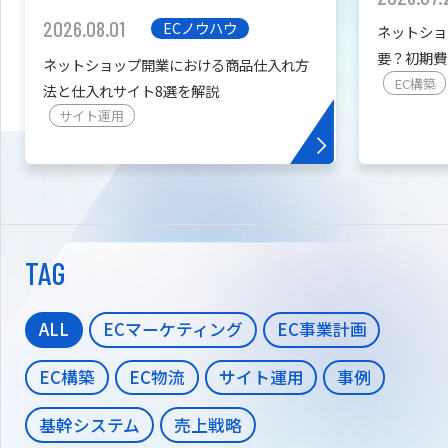
2026.08.01
ECノウハウ
ネットショ
要？初期費
ネットショップ開業における商品仕入れ方
を紹介
EC構築
法と仕入れサイト8選を解説
サイト運用
TAG
ALL
ECマーケティング
EC事業計画
EC構築
EC物流
サイト運用
事例
基幹システム
売上戦略