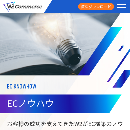
資料ダウンロード
PRODUCT
サービス
PRICE
料金
FEATURE
特徴
EC KNOWHOW
CASE STUDY
導入事例
ECノウハウ
USEFUL
お役立ち情報
W2
Commer
BtoC向け
Unifi
お客様の成功を支えてきたW2がEC構築のノウ
ECサイト構築
NEWS