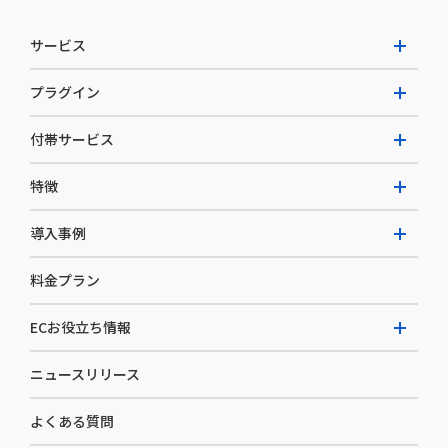
サービス
プラグイン
W2 Commerce Unified
付帯サービス
W2 Commerce Repeat
拡張プラグイン一覧
よくある質問
特徴
W2 Commerce BtoB
AI buddy
決済サービス
W2 Commerce Asia
導入事例
EC運用構築支援・運用支援
メディアコマースとは
料金プラン
カスタマーサクセス
選ばれる理由
導入企業インタビュー
セキュリティ
ECお役立ち情報
開発体制
導入企業一覧
デザイン制作
ニュースリリース
ECノウハウ
コンサルティング
よくある質問
お役立ち資料