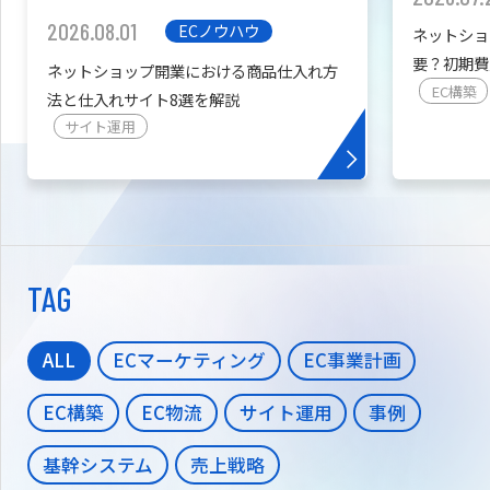
2026.08.01
ECノウハウ
ネットショ
要？初期費
ネットショップ開業における商品仕入れ方
を紹介
EC構築
法と仕入れサイト8選を解説
サイト運用
TAG
ALL
ECマーケティング
EC事業計画
EC構築
EC物流
サイト運用
事例
基幹システム
売上戦略