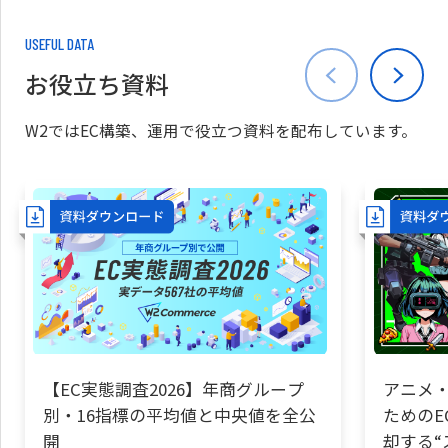
USEFUL DATA
お役立ち資料
W2ではEC構築、運用で役立つ資料を配布しています。
【EC実態調査2026】年商グループ
アニメ・
別・16指標の平均値と中央値を全公
ためのE
開
却する“