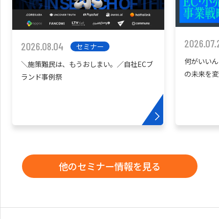
2026.07.
2026.08.04
セミナー
何がいいん
＼施策難民は、もうおしまい。／自社ECブ
の未来を変
ランド事例祭
他のセミナー情報を見る