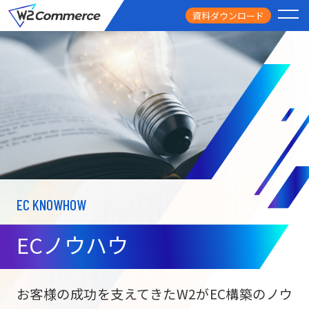
資料ダウンロード
PRODUCT
サービス
PRICE
料金
FEATURE
特徴
EC KNOWHOW
CASE STUDY
導入事例
ECノウハウ
USEFUL
お役立ち情報
W2
Commer
BtoC向け
Unifi
お客様の成功を支えてきたW2がEC構築のノウ
ECサイト構築
NEWS