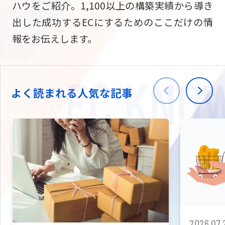
ハウをご紹介。1,100以上の構築実績から導き
ニュース
W2
Commer
サブスク/定期通販
出した成功するECにするためのここだけの情
Repe
ECサイト構築
報をお伝えします。
03-5148-9633
平日/10:0
W2
Comme
BtoB向け
Bto
会社情報
ECサイト構築
TW
よく読まれる人気な記事
W2
Comme
海外進出・現地
Asi
ECサイト構築
拡張プラグイン一覧
AI bud
AI
カスタマイズ開発
2026.07.