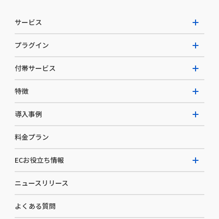
サービス
プラグイン
W2 Commerce Unified
付帯サービス
W2 Commerce Repeat
拡張プラグイン一覧
よくある質問
特徴
W2 Commerce BtoB
AI buddy
決済サービス
W2 Commerce Asia
導入事例
EC運用構築支援・運用支援
メディアコマースとは
料金プラン
カスタマーサクセス
選ばれる理由
導入企業インタビュー
セキュリティ
ECお役立ち情報
開発体制
導入企業一覧
デザイン制作
ニュースリリース
ECノウハウ
コンサルティング
よくある質問
お役立ち資料