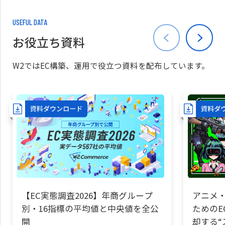
USEFUL DATA
お役立ち資料
W2ではEC構築、運用で役立つ資料を配布しています。
【EC実態調査2026】年商グループ
アニメ・
別・16指標の平均値と中央値を全公
ためのE
開
却する“