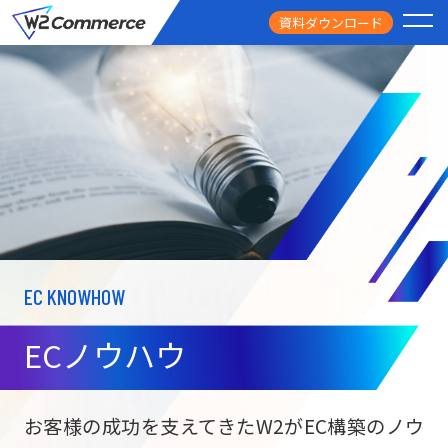
資料ダウンロード
PRODUCT
サービス
PRICE
料金
FEATURE
特徴
EC KNOWHOW
CASE STUDY
導入事例
ECノウハウ
USEFUL
お役立ち情報
W2
Commer
BtoC向け
Unifi
お客様の成功を支えてきたW2がEC構築のノウ
ECサイト構築
NEWS