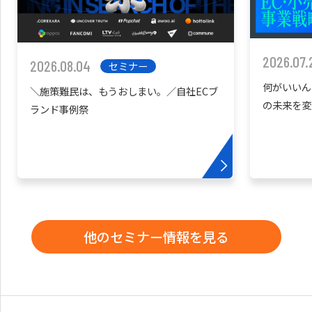
2026.07.
2026.08.04
セミナー
何がいいん
＼施策難民は、もうおしまい。／自社ECブ
の未来を変
ランド事例祭
他のセミナー情報を見る