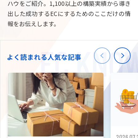
ハウをご紹介。1,100以上の構築実績から導き
ニュース
W2
Commer
サブスク/定期通販
出した成功するECにするためのここだけの情
Repe
ECサイト構築
報をお伝えします。
03-5148-9633
平日/10:0
W2
Comme
BtoB向け
Bto
会社情報
ECサイト構築
TW
よく読まれる人気な記事
W2
Comme
海外進出・現地
Asi
ECサイト構築
拡張プラグイン一覧
AI bud
AI
カスタマイズ開発
2026.07.