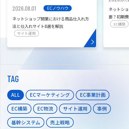
2026.08.01
ECノウハウ
ネットショ
要？初期費
ネットショップ開業における商品仕入れ方
を紹介
EC構築
法と仕入れサイト8選を解説
サイト運用
TAG
ALL
ECマーケティング
EC事業計画
EC構築
EC物流
サイト運用
事例
基幹システム
売上戦略