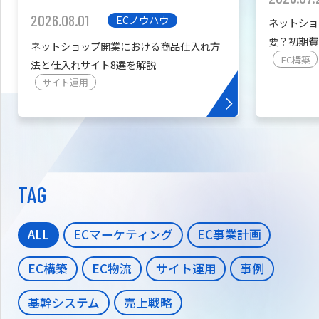
2026.08.01
ECノウハウ
ネットショ
要？初期費
ネットショップ開業における商品仕入れ方
を紹介
EC構築
法と仕入れサイト8選を解説
サイト運用
TAG
ALL
ECマーケティング
EC事業計画
EC構築
EC物流
サイト運用
事例
基幹システム
売上戦略