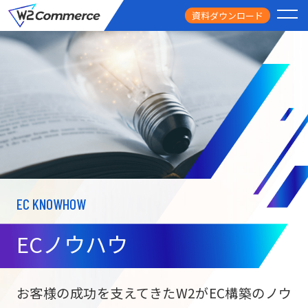
資料ダウンロード
PRODUCT
サービス
PRICE
料金
FEATURE
特徴
EC KNOWHOW
CASE STUDY
導入事例
ECノウハウ
USEFUL
お役立ち情報
W2
Commer
BtoC向け
Unifi
お客様の成功を支えてきたW2がEC構築のノウ
ECサイト構築
NEWS