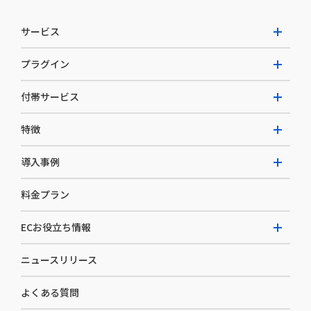
サービス
プラグイン
W2 Commerce Unified
付帯サービス
W2 Commerce Repeat
拡張プラグイン一覧
よくある質問
特徴
W2 Commerce BtoB
AI buddy
決済サービス
W2 Commerce Asia
導入事例
EC運用構築支援・運用支援
メディアコマースとは
料金プラン
カスタマーサクセス
選ばれる理由
導入企業インタビュー
セキュリティ
ECお役立ち情報
開発体制
導入企業一覧
デザイン制作
ニュースリリース
ECノウハウ
コンサルティング
よくある質問
お役立ち資料