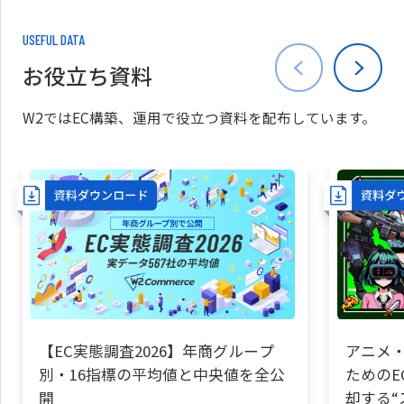
USEFUL DATA
お役立ち資料
W2ではEC構築、運用で役立つ資料を配布しています。
【EC実態調査2026】年商グループ
アニメ・
別・16指標の平均値と中央値を全公
ためのE
開
却する“