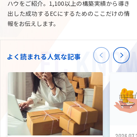
ハウをご紹介。1,100以上の構築実績から導き
ニュース
W2
Commer
サブスク/定期通販
出した成功するECにするためのここだけの情
Repe
ECサイト構築
報をお伝えします。
03-5148-9633
平日/10:0
W2
Comme
BtoB向け
Bto
会社情報
ECサイト構築
TW
よく読まれる人気な記事
W2
Comme
海外進出・現地
Asi
ECサイト構築
拡張プラグイン一覧
AI bud
AI
カスタマイズ開発
2026.07.