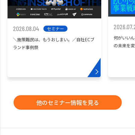
2026.07.
2026.08.04
セミナー
何がいいん
＼施策難民は、もうおしまい。／自社ECブ
の未来を変
ランド事例祭
他のセミナー情報を見る