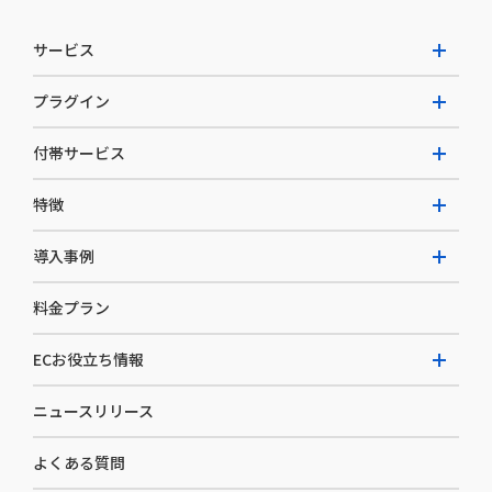
サービス
プラグイン
W2 Commerce Unified
付帯サービス
W2 Commerce Repeat
拡張プラグイン一覧
よくある質問
特徴
W2 Commerce BtoB
AI buddy
決済サービス
W2 Commerce Asia
導入事例
EC運用構築支援・運用支援
メディアコマースとは
料金プラン
カスタマーサクセス
選ばれる理由
導入企業インタビュー
セキュリティ
ECお役立ち情報
開発体制
導入企業一覧
デザイン制作
ニュースリリース
ECノウハウ
コンサルティング
よくある質問
お役立ち資料