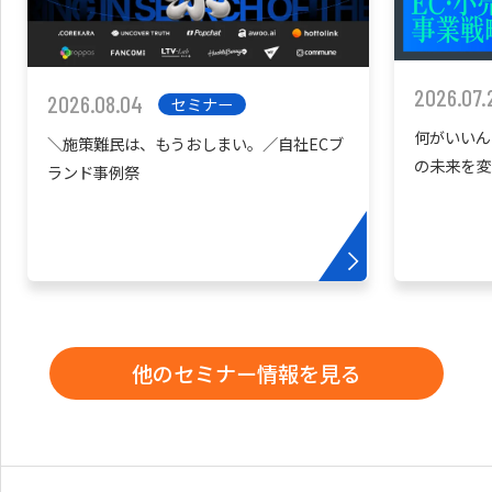
2026.07.
2026.08.04
セミナー
何がいいん
＼施策難民は、もうおしまい。／自社ECブ
の未来を変
ランド事例祭
他のセミナー情報を見る