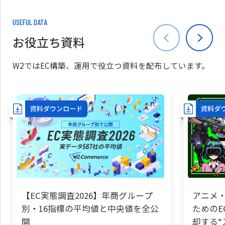
USEFUL DATA
お役立ち資料
W2ではEC構築、運用で役立つ資料を配布しています。
【EC実態調査2026】年商グループ
アニメ・
別・16指標の平均値と中央値を全公
ためのE
開
却する“