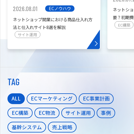
2026.08.01
ECノウハウ
ネットショ
要？初期費
ネットショップ開業における商品仕入れ方
を紹介
EC構築
法と仕入れサイト8選を解説
サイト運用
TAG
ALL
ECマーケティング
EC事業計画
EC構築
EC物流
サイト運用
事例
基幹システム
売上戦略