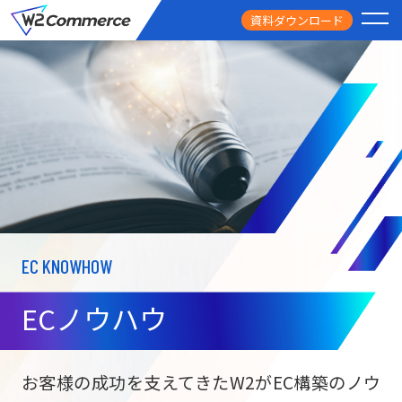
資料ダウンロード
PRODUCT
サービス
PRICE
料金
FEATURE
特徴
EC KNOWHOW
CASE STUDY
導入事例
ECノウハウ
USEFUL
お役立ち情報
W2
Commer
BtoC向け
Unifi
お客様の成功を支えてきたW2がEC構築のノウ
ECサイト構築
NEWS