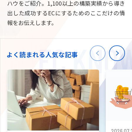
ハウをご紹介。1,100以上の構築実績から導き
ニュース
W2
Commer
サブスク/定期通販
出した成功するECにするためのここだけの情
Repe
ECサイト構築
報をお伝えします。
03-5148-9633
平日/10:0
W2
Comme
BtoB向け
Bto
会社情報
ECサイト構築
TW
よく読まれる人気な記事
W2
Comme
海外進出・現地
Asi
ECサイト構築
拡張プラグイン一覧
AI bud
AI
カスタマイズ開発
2026.07.