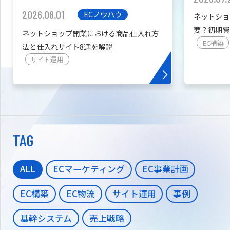
2026.08.01
ECノウハウ
ネットショ
要？初期費
ネットショップ開業における商品仕入れ方
を紹介
EC構築
法と仕入れサイト8選を解説
サイト運用
TAG
ALL
ECマーケティング
EC事業計画
EC構築
EC物流
サイト運用
事例
基幹システム
売上戦略