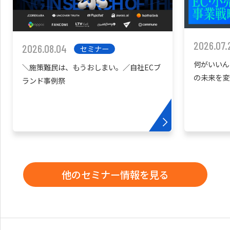
2026.07.
2026.08.04
セミナー
何がいいん
＼施策難民は、もうおしまい。／自社ECブ
の未来を変
ランド事例祭
他のセミナー情報を見る