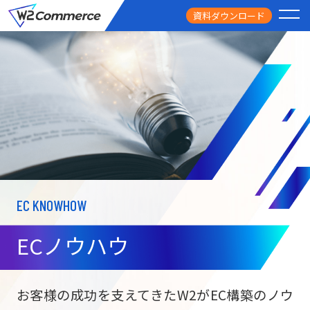
資料ダウンロード
PRODUCT
サービス
PRICE
料金
FEATURE
特徴
EC KNOWHOW
CASE STUDY
導入事例
ECノウハウ
USEFUL
お役立ち情報
W2
Commer
BtoC向け
Unifi
お客様の成功を支えてきたW2がEC構築のノウ
ECサイト構築
NEWS