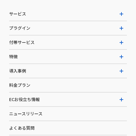
サービス
プラグイン
W2 Commerce Unified
付帯サービス
W2 Commerce Repeat
拡張プラグイン一覧
よくある質問
特徴
W2 Commerce BtoB
AI buddy
決済サービス
W2 Commerce Asia
導入事例
EC運用構築支援・運用支援
メディアコマースとは
料金プラン
カスタマーサクセス
選ばれる理由
導入企業インタビュー
セキュリティ
ECお役立ち情報
開発体制
導入企業一覧
デザイン制作
ニュースリリース
ECノウハウ
コンサルティング
よくある質問
お役立ち資料