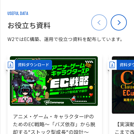
USEFUL DATA
お役立ち資料
W2ではEC構築、運用で役立つ資料を配布しています。
アニメ・ゲーム・キャラクターIPの
ためのEC戦略～「バズ依存」から脱
【実演動
却する“ストック型成長“の設計～
こまで