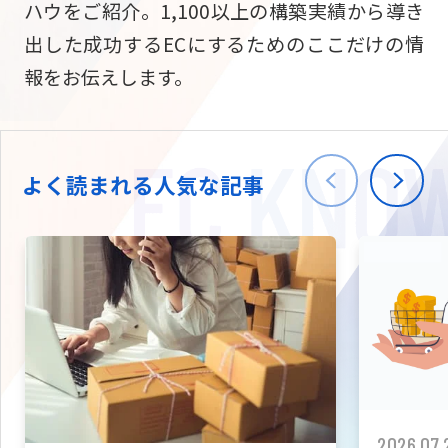
ハウをご紹介。1,100以上の構築実績から導き
ニュース
W2
Commer
サブスク/定期通販
出した成功するECにするためのここだけの情
Repe
ECサイト構築
報をお伝えします。
03-5148-9633
平日/10:0
W2
Comme
BtoB向け
Bto
会社情報
ECサイト構築
TW
よく読まれる人気な記事
W2
Comme
海外進出・現地
Asi
ECサイト構築
拡張プラグイン一覧
AI bud
AI
カスタマイズ開発
2026.07.