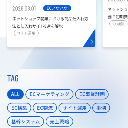
2026.08.01
ECノウハウ
ネットショ
要？初期費
ネットショップ開業における商品仕入れ方
を紹介
EC構築
法と仕入れサイト8選を解説
サイト運用
TAG
ALL
ECマーケティング
EC事業計画
EC構築
EC物流
サイト運用
事例
基幹システム
売上戦略