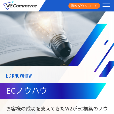
資料ダウンロード
PRODUCT
サービス
PRICE
料金
FEATURE
特徴
EC KNOWHOW
CASE STUDY
導入事例
ECノウハウ
USEFUL
お役立ち情報
W2
Commer
BtoC向け
Unifi
お客様の成功を支えてきたW2がEC構築のノウ
ECサイト構築
NEWS