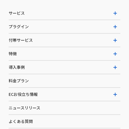
サービス
プラグイン
W2 Commerce Unified
付帯サービス
W2 Commerce Repeat
拡張プラグイン一覧
よくある質問
特徴
W2 Commerce BtoB
AI buddy
決済サービス
W2 Commerce Asia
導入事例
EC運用構築支援・運用支援
メディアコマースとは
料金プラン
カスタマーサクセス
選ばれる理由
導入企業インタビュー
セキュリティ
ECお役立ち情報
開発体制
導入企業一覧
デザイン制作
ニュースリリース
ECノウハウ
コンサルティング
よくある質問
お役立ち資料