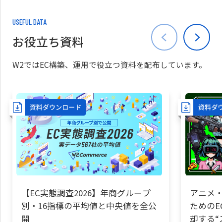
USEFUL DATA
お役立ち資料
W2ではEC構築、運用で役立つ資料を配布しています。
【EC実態調査2026】年商グループ
アニメ・
別・16指標の平均値と中央値を全公
ためのE
開
却する“