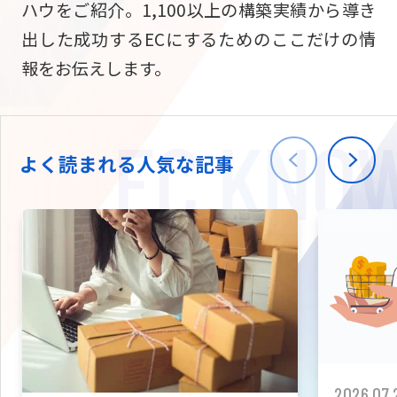
ハウをご紹介。1,100以上の構築実績から導き
ニュース
W2
Commer
サブスク/定期通販
出した成功するECにするためのここだけの情
Repe
ECサイト構築
報をお伝えします。
03-5148-9633
平日/10:0
W2
Comme
BtoB向け
Bto
会社情報
ECサイト構築
TW
よく読まれる人気な記事
W2
Comme
海外進出・現地
Asi
ECサイト構築
拡張プラグイン一覧
AI bud
AI
カスタマイズ開発
2026.07.