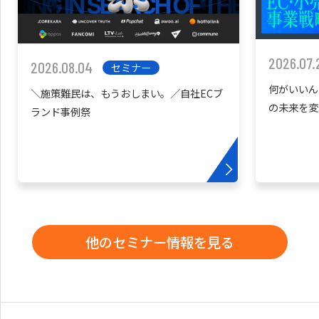
2026.07.
2026.08.04
セミナー
何がいいん
＼施策難民は、もうおしまい。／自社ECブ
の未来を変
ランド事例祭
他のセミナー情報を見る