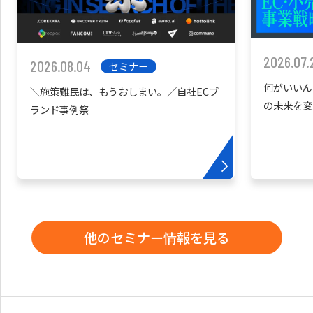
2026.07.
2026.08.04
セミナー
何がいいん
＼施策難民は、もうおしまい。／自社ECブ
の未来を変
ランド事例祭
他のセミナー情報を見る