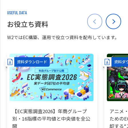
USEFUL DATA
お役立ち資料
W2ではEC構築、運用で役立つ資料を配布しています。
【EC実態調査2026】年商グループ
アニメ・
別・16指標の平均値と中央値を全公
ためのE
開
却する“