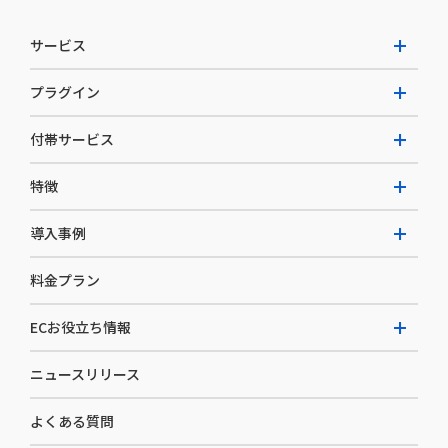
サービス
プラグイン
W2 Commerce Unified
付帯サービス
W2 Commerce Repeat
拡張プラグイン一覧
よくある質問
特徴
W2 Commerce BtoB
AI buddy
決済サービス
W2 Commerce Asia
導入事例
EC運用構築支援・運用支援
メディアコマースとは
料金プラン
カスタマーサクセス
選ばれる理由
導入企業インタビュー
セキュリティ
ECお役立ち情報
開発体制
導入企業一覧
デザイン制作
ニュースリリース
ECノウハウ
コンサルティング
よくある質問
お役立ち資料