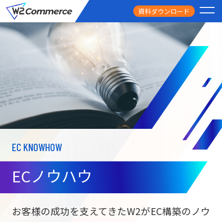
資料ダウンロード
PRODUCT
サービス
PRICE
料金
FEATURE
特徴
EC KNOWHOW
CASE STUDY
導入事例
ECノウハウ
USEFUL
お役立ち情報
W2
Commer
BtoC向け
Unifi
お客様の成功を支えてきたW2がEC構築のノウ
ECサイト構築
NEWS