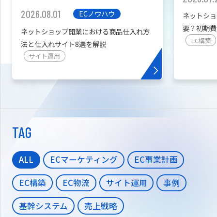
2026.08.01
ECノウハウ
ネットショ
要？初期費
ネットショップ開業における商品仕入れ方
を紹介
EC構築
法と仕入れサイト8選を解説
サイト運用
TAG
ALL
ECマーケティング
EC事業計画
EC構築
EC物流
サイト運用
事例
基幹システム
売上戦略