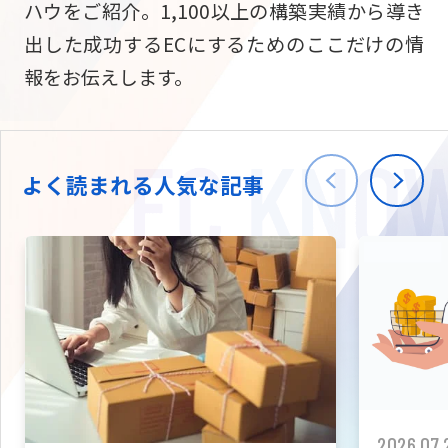
ハウをご紹介。1,100以上の構築実績から導き
ニュース
W2
Commer
サブスク/定期通販
出した成功するECにするためのここだけの情
Repe
ECサイト構築
報をお伝えします。
03-5148-9633
平日/10:0
W2
Comme
BtoB向け
Bto
会社情報
ECサイト構築
TW
よく読まれる人気な記事
W2
Comme
海外進出・現地
Asi
ECサイト構築
拡張プラグイン一覧
AI bud
AI
カスタマイズ開発
2026.07.