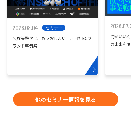
2026.07.
2026.08.04
セミナー
何がいいん
＼施策難民は、もうおしまい。／自社ECブ
の未来を変
ランド事例祭
他のセミナー情報を見る