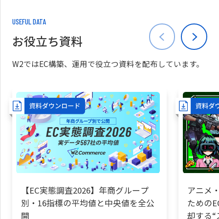
USEFUL DATA
お役立ち資料
W2ではEC構築、運用で役立つ資料を配布しています。
【EC実態調査2026】年商グループ
アニメ・
別・16指標の平均値と中央値を全公
ためのE
開
却する“