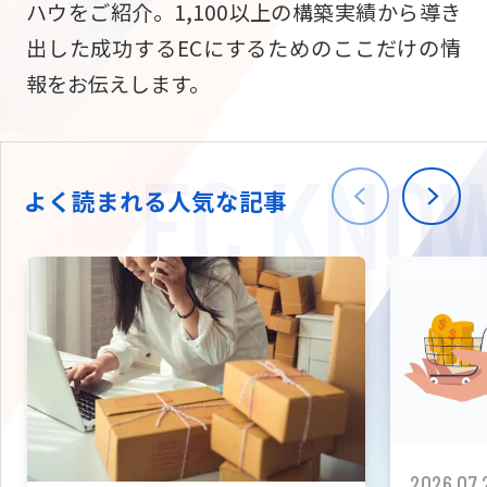
ハウをご紹介。1,100以上の構築実績から導き
ニュース
W2
Commer
サブスク/定期通販
出した成功するECにするためのここだけの情
Repe
ECサイト構築
報をお伝えします。
03-5148-9633
平日/10:0
W2
Comme
BtoB向け
Bto
会社情報
ECサイト構築
TW
よく読まれる人気な記事
W2
Comme
海外進出・現地
Asi
ECサイト構築
拡張プラグイン一覧
AI bud
AI
カスタマイズ開発
2026.07.