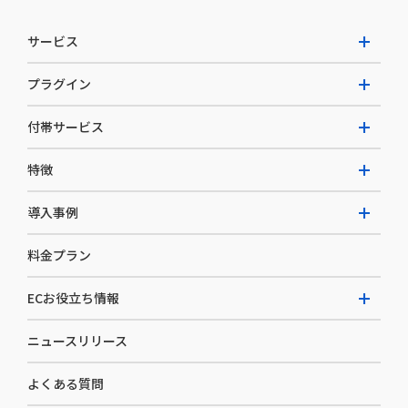
サービス
プラグイン
W2 Commerce Unified
付帯サービス
W2 Commerce Repeat
拡張プラグイン一覧
よくある質問
特徴
W2 Commerce BtoB
AI buddy
決済サービス
W2 Commerce Asia
導入事例
EC運用構築支援・運用支援
メディアコマースとは
料金プラン
カスタマーサクセス
選ばれる理由
導入企業インタビュー
セキュリティ
ECお役立ち情報
開発体制
導入企業一覧
デザイン制作
ニュースリリース
ECノウハウ
コンサルティング
よくある質問
お役立ち資料