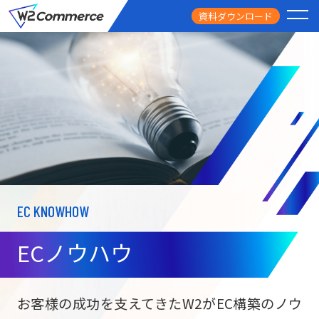
資料ダウンロード
PRODUCT
サービス
PRICE
料金
FEATURE
特徴
EC KNOWHOW
CASE STUDY
導入事例
ECノウハウ
USEFUL
お役立ち情報
W2
Commer
BtoC向け
Unifi
お客様の成功を支えてきたW2がEC構築のノウ
ECサイト構築
NEWS