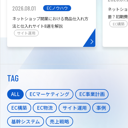
2026.08.01
ECノウハウ
ネットショ
要？初期費
ネットショップ開業における商品仕入れ方
を紹介
EC構築
法と仕入れサイト8選を解説
サイト運用
TAG
ALL
ECマーケティング
EC事業計画
EC構築
EC物流
サイト運用
事例
基幹システム
売上戦略