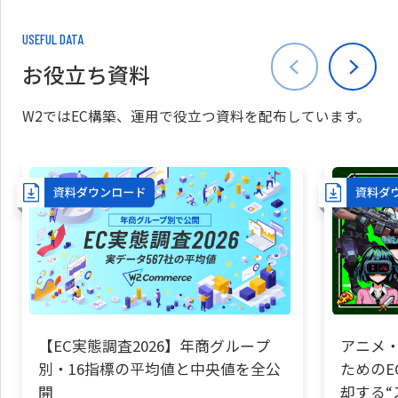
USEFUL DATA
お役立ち資料
W2ではEC構築、運用で役立つ資料を配布しています。
【EC実態調査2026】年商グループ
アニメ・
別・16指標の平均値と中央値を全公
ためのE
開
却する“