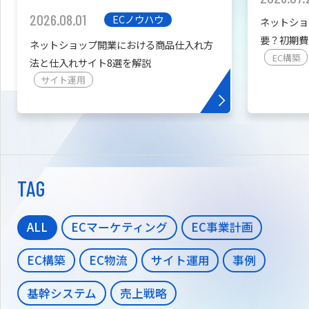
2026.08.01
ECノウハウ
ネットショ
要？初期費
ネットショップ開業における商品仕入れ方
を紹介
EC構築
法と仕入れサイト8選を解説
サイト運用
TAG
ALL
ECマーケティング
EC事業計画
EC構築
EC物流
サイト運用
事例
基幹システム
売上戦略