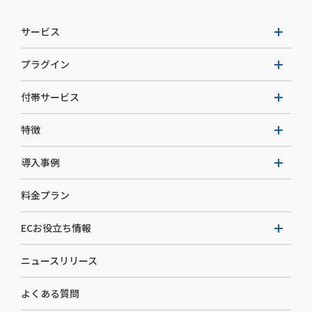
サービス
プラグイン
W2 Commerce Unified
付帯サービス
W2 Commerce Repeat
拡張プラグイン一覧
よくある質問
特徴
W2 Commerce BtoB
AI buddy
決済サービス
W2 Commerce Asia
導入事例
EC運用構築支援・運用支援
メディアコマースとは
料金プラン
カスタマーサクセス
選ばれる理由
導入企業インタビュー
セキュリティ
ECお役立ち情報
開発体制
導入企業一覧
デザイン制作
ニュースリリース
ECノウハウ
コンサルティング
よくある質問
お役立ち資料