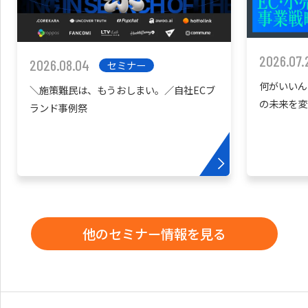
2026.07.
2026.08.04
セミナー
何がいいん
＼施策難民は、もうおしまい。／自社ECブ
の未来を変
ランド事例祭
他のセミナー情報を見る