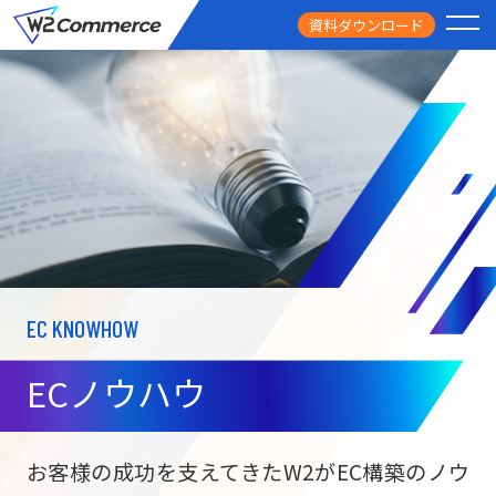
資料ダウンロード
PRODUCT
サービス
PRICE
料金
FEATURE
特徴
EC KNOWHOW
CASE STUDY
導入事例
ECノウハウ
USEFUL
お役立ち情報
W2
Commer
BtoC向け
Unifi
お客様の成功を支えてきたW2がEC構築のノウ
ECサイト構築
NEWS