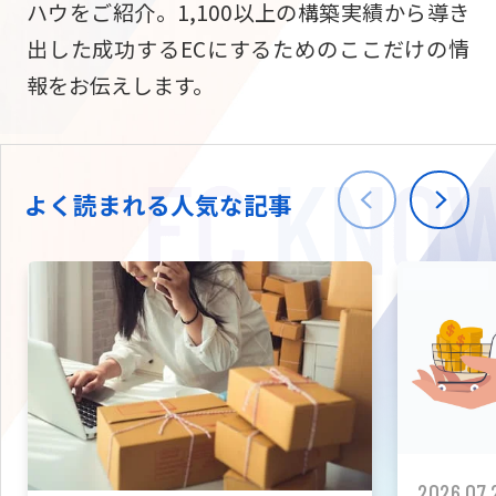
ハウをご紹介。1,100以上の構築実績から導き
ニュース
W2
Commer
サブスク/定期通販
出した成功するECにするためのここだけの情
Repe
ECサイト構築
報をお伝えします。
03-5148-9633
平日/10:0
W2
Comme
BtoB向け
Bto
会社情報
ECサイト構築
TW
よく読まれる人気な記事
W2
Comme
海外進出・現地
Asi
ECサイト構築
拡張プラグイン一覧
AI bud
AI
カスタマイズ開発
2026.07.