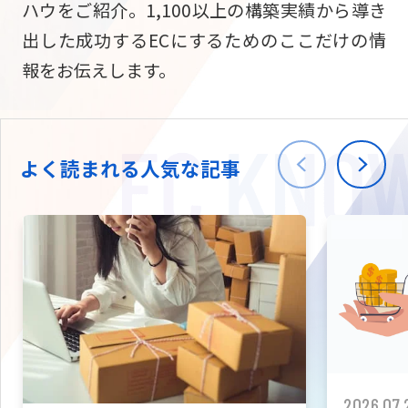
ハウをご紹介。1,100以上の構築実績から導き
ニュース
W2
Commer
サブスク/定期通販
出した成功するECにするためのここだけの情
Repe
ECサイト構築
報をお伝えします。
03-5148-9633
平日/10:0
W2
Comme
BtoB向け
Bto
会社情報
ECサイト構築
TW
よく読まれる人気な記事
W2
Comme
海外進出・現地
Asi
ECサイト構築
拡張プラグイン一覧
AI bud
AI
カスタマイズ開発
2026.07.