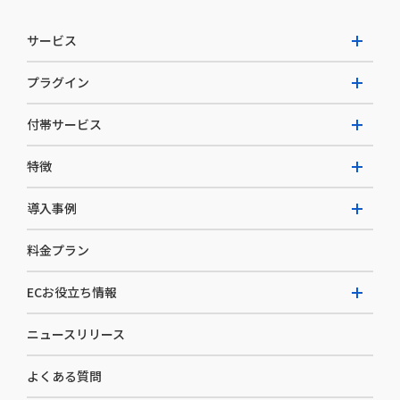
サービス
プラグイン
W2 Commerce Unified
付帯サービス
W2 Commerce Repeat
拡張プラグイン一覧
よくある質問
特徴
W2 Commerce BtoB
AI buddy
決済サービス
W2 Commerce Asia
導入事例
EC運用構築支援・運用支援
メディアコマースとは
料金プラン
カスタマーサクセス
選ばれる理由
導入企業インタビュー
セキュリティ
ECお役立ち情報
開発体制
導入企業一覧
デザイン制作
ニュースリリース
ECノウハウ
コンサルティング
よくある質問
お役立ち資料