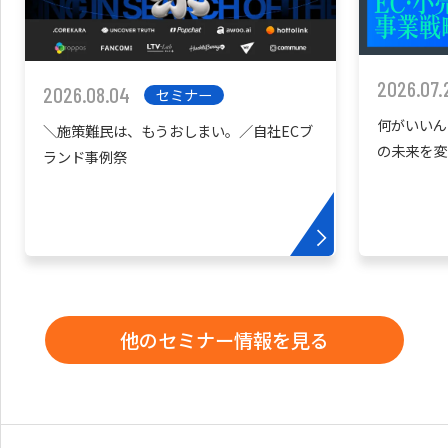
2026.07.
2026.08.04
セミナー
何がいいん
＼施策難民は、もうおしまい。／自社ECブ
の未来を変
ランド事例祭
他のセミナー情報を見る