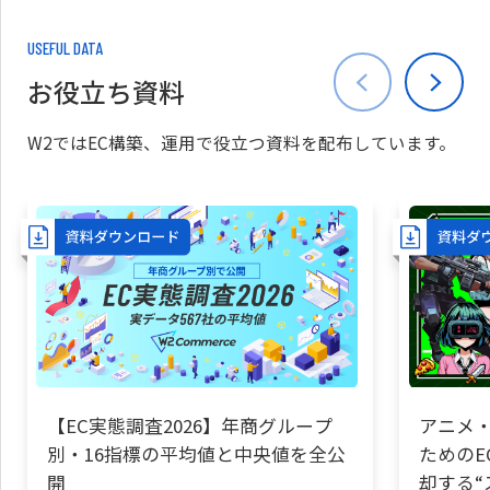
USEFUL DATA
お役立ち資料
W2ではEC構築、運用で役立つ資料を配布しています。
【EC実態調査2026】年商グループ
アニメ・
別・16指標の平均値と中央値を全公
ためのE
開
却する“