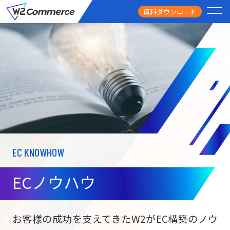
資料ダウンロード
PRODUCT
サービス
PRICE
料金
FEATURE
特徴
EC KNOWHOW
CASE STUDY
導入事例
ECノウハウ
USEFUL
お役立ち情報
W2
Commer
BtoC向け
Unifi
お客様の成功を支えてきたW2がEC構築のノウ
ECサイト構築
NEWS