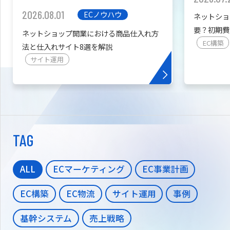
2026.08.01
ECノウハウ
ネットショ
要？初期費
ネットショップ開業における商品仕入れ方
を紹介
EC構築
法と仕入れサイト8選を解説
サイト運用
TAG
ALL
ECマーケティング
EC事業計画
EC構築
EC物流
サイト運用
事例
基幹システム
売上戦略