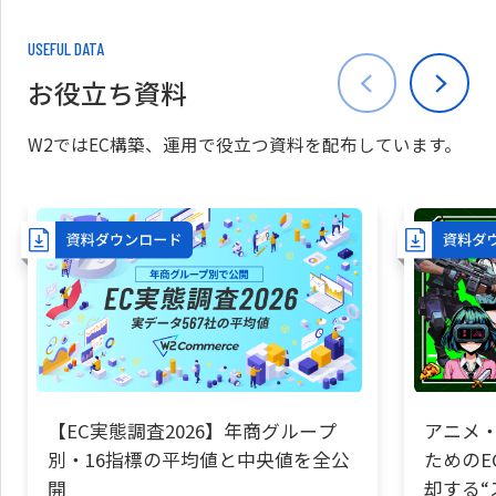
USEFUL DATA
お役立ち資料
W2ではEC構築、運用で役立つ資料を配布しています。
【EC実態調査2026】年商グループ
アニメ・
別・16指標の平均値と中央値を全公
ためのE
開
却する“