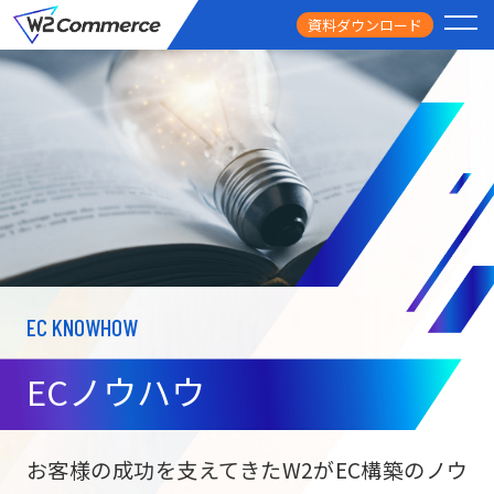
資料ダウンロード
PRODUCT
サービス
PRICE
料金
FEATURE
特徴
EC KNOWHOW
CASE STUDY
導入事例
ECノウハウ
USEFUL
お役立ち情報
W2
Commer
BtoC向け
Unifi
お客様の成功を支えてきたW2がEC構築のノウ
ECサイト構築
NEWS