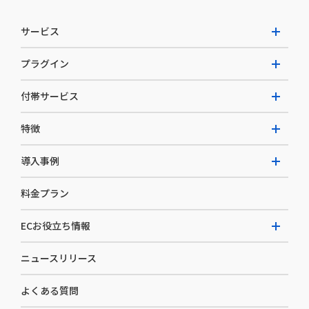
サービス
プラグイン
W2 Commerce Unified
付帯サービス
W2 Commerce Repeat
拡張プラグイン一覧
よくある質問
特徴
W2 Commerce BtoB
AI buddy
決済サービス
W2 Commerce Asia
導入事例
EC運用構築支援・運用支援
メディアコマースとは
料金プラン
カスタマーサクセス
選ばれる理由
導入企業インタビュー
セキュリティ
ECお役立ち情報
開発体制
導入企業一覧
デザイン制作
ニュースリリース
ECノウハウ
コンサルティング
よくある質問
お役立ち資料