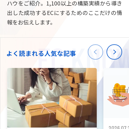
ハウをご紹介。1,100以上の構築実績から導き
ニュース
W2
Commer
サブスク/定期通販
出した成功するECにするためのここだけの情
Repe
ECサイト構築
報をお伝えします。
03-5148-9633
平日/10:0
W2
Comme
BtoB向け
Bto
会社情報
ECサイト構築
TW
よく読まれる人気な記事
W2
Comme
海外進出・現地
Asi
ECサイト構築
拡張プラグイン一覧
AI bud
AI
カスタマイズ開発
2026.07.