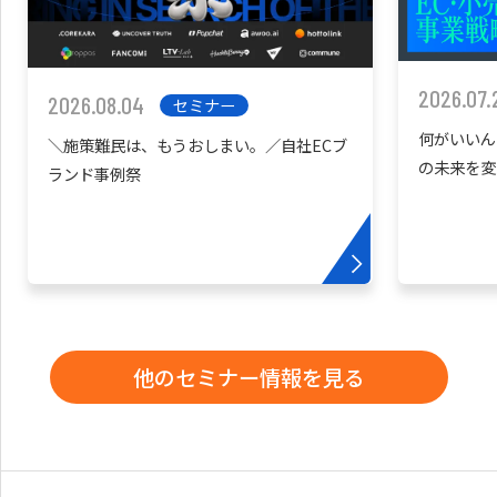
2026.07.
2026.08.04
セミナー
何がいいん
＼施策難民は、もうおしまい。／自社ECブ
の未来を変
ランド事例祭
他のセミナー情報を見る