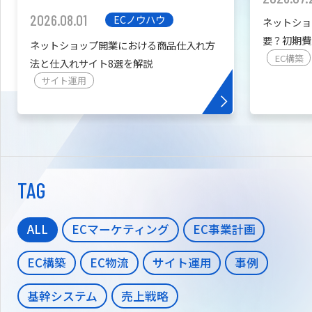
2026.08.01
ECノウハウ
ネットショ
要？初期費
ネットショップ開業における商品仕入れ方
を紹介
EC構築
法と仕入れサイト8選を解説
サイト運用
TAG
ALL
ECマーケティング
EC事業計画
EC構築
EC物流
サイト運用
事例
基幹システム
売上戦略