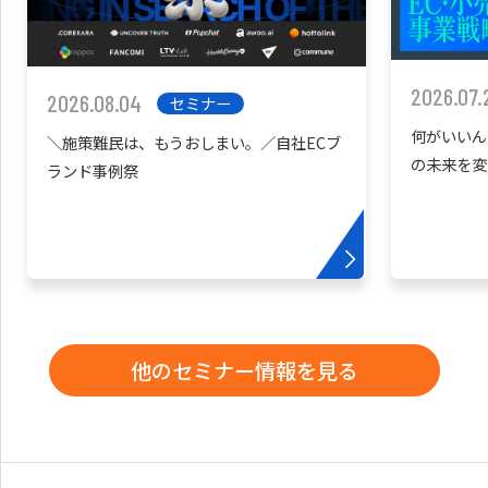
2026.07.
2026.08.04
セミナー
何がいいん
＼施策難民は、もうおしまい。／自社ECブ
の未来を変
ランド事例祭
他のセミナー情報を見る