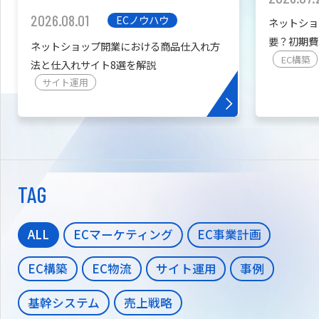
2026.08.01
ECノウハウ
ネットショ
要？初期費
ネットショップ開業における商品仕入れ方
を紹介
EC構築
法と仕入れサイト8選を解説
サイト運用
TAG
ALL
ECマーケティング
EC事業計画
EC構築
EC物流
サイト運用
事例
基幹システム
売上戦略