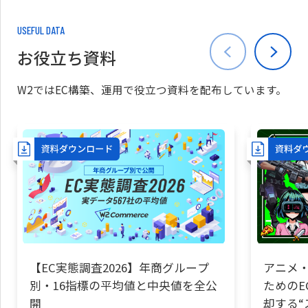
USEFUL DATA
お役立ち資料
W2ではEC構築、運用で役立つ資料を配布しています。
【EC実態調査2026】年商グループ
アニメ・
別・16指標の平均値と中央値を全公
ためのE
開
却する“