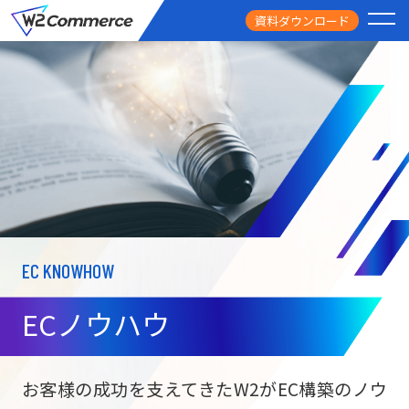
資料ダウンロード
PRODUCT
サービス
PRICE
料金
FEATURE
特徴
EC KNOWHOW
CASE STUDY
導入事例
ECノウハウ
USEFUL
お役立ち情報
W2
Commer
BtoC向け
Unifi
お客様の成功を支えてきたW2がEC構築のノウ
ECサイト構築
NEWS