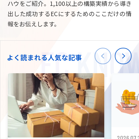
ハウをご紹介。1,100以上の構築実績から導き
ニュース
W2
Commer
サブスク/定期通販
出した成功するECにするためのここだけの情
Repe
ECサイト構築
報をお伝えします。
03-5148-9633
平日/10:0
W2
Comme
BtoB向け
Bto
会社情報
ECサイト構築
TW
よく読まれる人気な記事
W2
Comme
海外進出・現地
Asi
ECサイト構築
拡張プラグイン一覧
AI bud
AI
カスタマイズ開発
2026.07.