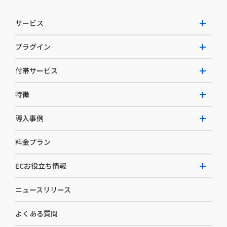
サービス
プラグイン
W2 Commerce Unified
付帯サービス
W2 Commerce Repeat
拡張プラグイン一覧
よくある質問
特徴
W2 Commerce BtoB
AI buddy
決済サービス
W2 Commerce Asia
導入事例
EC運用構築支援・運用支援
メディアコマースとは
料金プラン
カスタマーサクセス
選ばれる理由
導入企業インタビュー
セキュリティ
ECお役立ち情報
開発体制
導入企業一覧
デザイン制作
ニュースリリース
ECノウハウ
コンサルティング
よくある質問
お役立ち資料