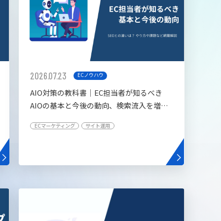
2026.07.23
ECノウハウ
AIO対策の教科書│EC担当者が知るべき
AIOの基本と今後の動向、検索流入を増や
す5つの施策
ECマーケティング
サイト運用