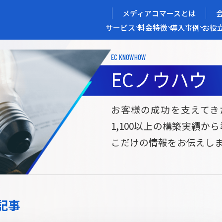
メディアコマースとは
サービス
料金
特徴
導入事例
お役
EC KNOWHOW
メディアコマースを実現する
ECノウハウ
導入企業インタビュー
メディアコマースとは
ECノウハウ
選ばれる理由
お役立ち資料
開発力/
セ
お客様の成功を支えてき
1,100以上の構築実績か
サイト構築
サブスク/定期通販ECサイト構築
Bto
こだけの情報をお伝えし
ce
W2
Commerce
ed
Repeat
ービス
記事