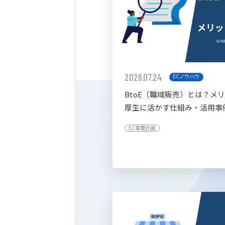
2026.07.24
ECノウハウ
BtoE（職域販売）とは？メ
厚生に活かす仕組み・活用事
すく解説
EC事業計画