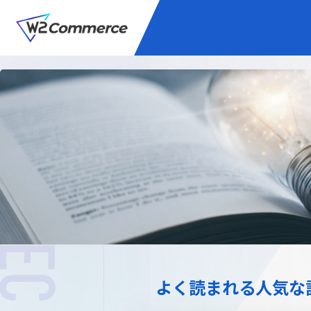
サービス
BtoC向けEC
W2
Commer
Unifi
プラグイン/付帯サ
よく読まれる人気な