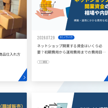
2026.07.29
ECノウハウ
ネットショップ開業する資金はいくら必
要？初期費用から運用費用までの費用目安
商品仕入れ方
を紹介
EC構築