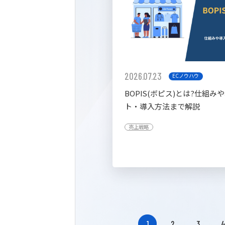
2026.07.23
ECノウハウ
BOPIS(ボピス)とは?仕組み
ト・導入方法まで解説
売上戦略
1
2
3