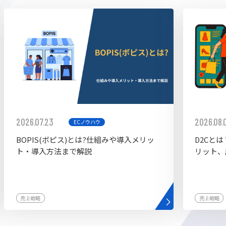
ddy
2026.07.23
2026.08.
ECノウハウ
BOPIS(ボピス)とは?仕組みや導入メリッ
D2Cと
ト・導入方法まで解説
リット、
売上戦略
売上戦略