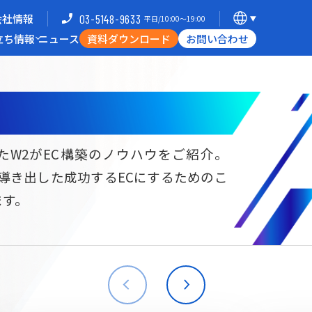
会社情報
03-5148-9633
平日/10:00〜19:00
立ち情報
ニュース
資料ダウンロード
お問い合わせ
導入企業一覧
支援体制
ミナー
Commerce Hack
たW2がEC構築のノウハウをご紹介。
ら導き出した成功するECにするためのこ
B向けECサイト構築
海外進出・現地ECサイト構築
ます。
W2
Commerce
W2
Commerce
BtoB
Asia