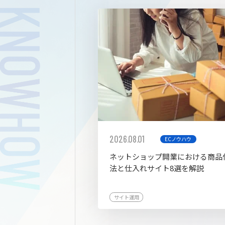
拡張プ
2026.08.01
ECノウハウ
ネットショップ開業における商品
法と仕入れサイト8選を解説
サイト運用