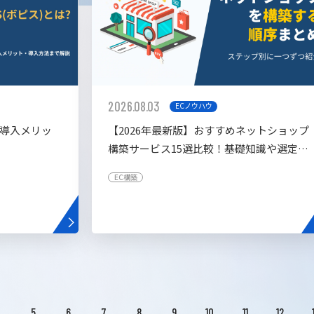
2026.08.03
ECノウハウ
や導入メリッ
【2026年最新版】おすすめネットショップ
構築サービス15選比較！基礎知識や選定基
準も解説！
EC構築
4
5
6
7
8
9
10
11
12