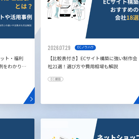
2026.07.29
ECノウハウ
リット・福利
【比較表付き】ECサイト構築に強い制作会
例をわかりや
社21選！選び方や費用相場も解説
EC構築