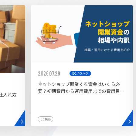
AI bu
ラグイン一覧
AIカスタマイズ開発
2026.07.29
ECノウハウ
ネットショップ開業する資金はいくら必
要？初期費用から運用費用までの費用目安
仕入れ方
を紹介
EC構築