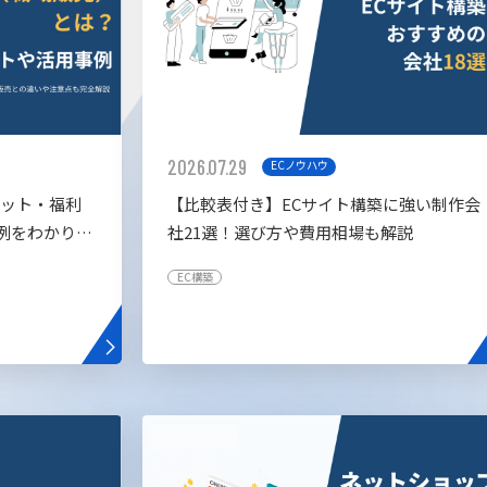
2026.07.29
ECノウハウ
リット・福利
【比較表付き】ECサイト構築に強い制作会
例をわかりや
社21選！選び方や費用相場も解説
EC構築