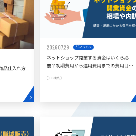
2026.07.29
ECノウハウ
ネットショップ開業する資金はいくら必
要？初期費用から運用費用までの費用目安
商品仕入れ方
を紹介
EC構築