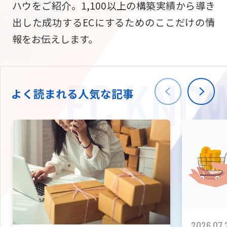
ハウをご紹介。1,100以上の構築実績から導き
ニュース
W2
Commer
サブスク/定期通販
出した成功するECにするためのここだけの情
Repe
ECサイト構築
報をお伝えします。
03-5148-9633
平日/10:0
W2
Comme
BtoB向け
Bto
会社情報
ECサイト構築
TW
よく読まれる人気な記事
W2
Comme
海外進出・現地
Asi
ECサイト構築
拡張プラグイン一覧
AI bud
AI
カスタマイズ開発
2026.07.