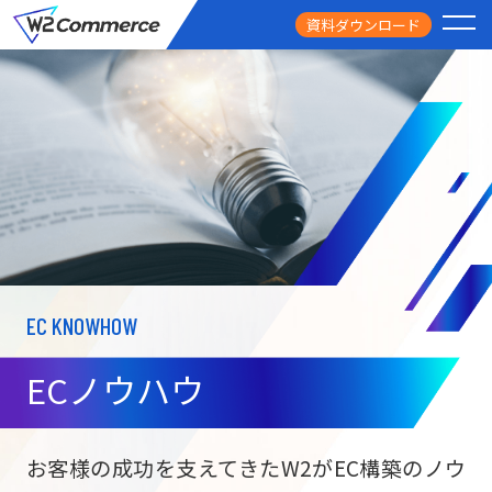
資料ダウンロード
PRODUCT
サービス
PRICE
料金
FEATURE
特徴
EC KNOWHOW
CASE STUDY
導入事例
ECノウハウ
USEFUL
お役立ち情報
W2
Commer
BtoC向け
Unifi
お客様の成功を支えてきたW2がEC構築のノウ
ECサイト構築
NEWS