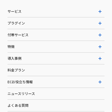
サービス
プラグイン
W2 Commerce Unified
付帯サービス
W2 Commerce Repeat
拡張プラグイン一覧
よくある質問
特徴
W2 Commerce BtoB
AI buddy
決済サービス
W2 Commerce Asia
導入事例
EC運用構築支援・運用支援
メディアコマースとは
料金プラン
カスタマーサクセス
選ばれる理由
導入企業インタビュー
セキュリティ
ECお役立ち情報
開発体制
導入企業一覧
デザイン制作
ニュースリリース
ECノウハウ
コンサルティング
よくある質問
お役立ち資料