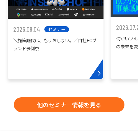
2026.07.
2026.08.04
セミナー
何がいいん
＼施策難民は、もうおしまい。／自社ECブ
の未来を変
ランド事例祭
他のセミナー情報を見る