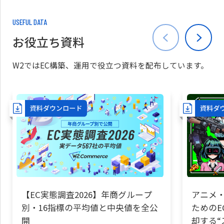
USEFUL DATA
お役立ち資料
W2ではEC構築、運用で役立つ資料を配布しています。
【EC実態調査2026】年商グループ
アニメ・
別・16指標の平均値と中央値を全公
ためのE
開
却する“