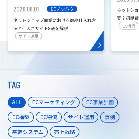
2026.08.01
ECノウハウ
ネットショ
要？初期費
ネットショップ開業における商品仕入れ方
を紹介
EC構築
法と仕入れサイト8選を解説
サイト運用
TAG
ALL
ECマーケティング
EC事業計画
EC構築
EC物流
サイト運用
事例
基幹システム
売上戦略