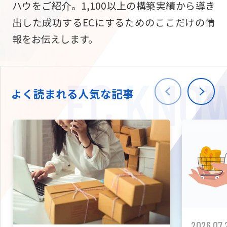
ハウをご紹介。1,100以上の構築実績から導き
ニュース
W2
Commer
サブスク/定期通販
出した成功するECにするためのここだけの情
Repe
ECサイト構築
報をお伝えします。
03-5148-9633
平日/10:0
W2
Comme
BtoB向け
Bto
会社情報
ECサイト構築
TW
よく読まれる人気な記事
W2
Comme
海外進出・現地
Asi
ECサイト構築
拡張プラグイン一覧
AI bud
AI
カスタマイズ開発
2026.07.