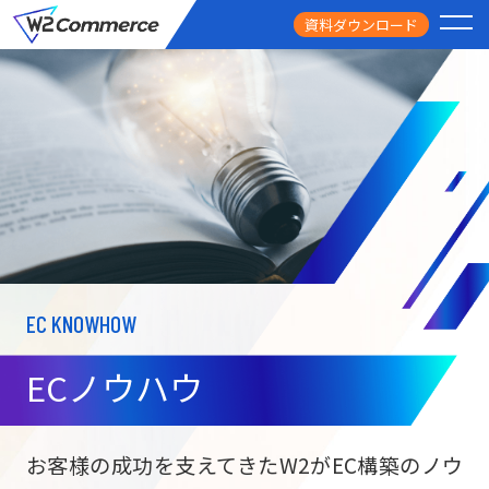
資料ダウンロード
PRODUCT
サービス
PRICE
料金
FEATURE
特徴
EC KNOWHOW
CASE STUDY
導入事例
ECノウハウ
USEFUL
お役立ち情報
W2
Commer
BtoC向け
Unifi
お客様の成功を支えてきたW2がEC構築のノウ
ECサイト構築
NEWS