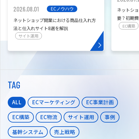
2026.08.01
ECノウハウ
ネットショ
要？初期費
ネットショップ開業における商品仕入れ方
を紹介
EC構築
法と仕入れサイト8選を解説
サイト運用
TAG
ALL
ECマーケティング
EC事業計画
EC構築
EC物流
サイト運用
事例
基幹システム
売上戦略