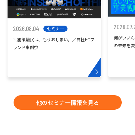
2026.07.
2026.08.04
セミナー
何がいいん
＼施策難民は、もうおしまい。／自社ECブ
の未来を変
ランド事例祭
他のセミナー情報を見る