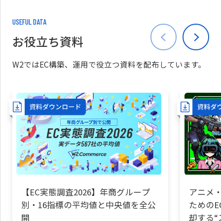
USEFUL DATA
お役立ち資料
W2ではEC構築、運用で役立つ資料を配布しています。
【EC実態調査2026】年商グループ
アニメ・
別・16指標の平均値と中央値を全公
ためのE
開
却する“