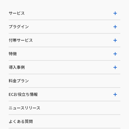
サービス
プラグイン
W2 Commerce Unified
付帯サービス
W2 Commerce Repeat
拡張プラグイン一覧
よくある質問
特徴
W2 Commerce BtoB
AI buddy
決済サービス
W2 Commerce Asia
導入事例
EC運用構築支援・運用支援
メディアコマースとは
料金プラン
カスタマーサクセス
選ばれる理由
導入企業インタビュー
セキュリティ
ECお役立ち情報
開発体制
導入企業一覧
デザイン制作
ニュースリリース
ECノウハウ
コンサルティング
よくある質問
お役立ち資料