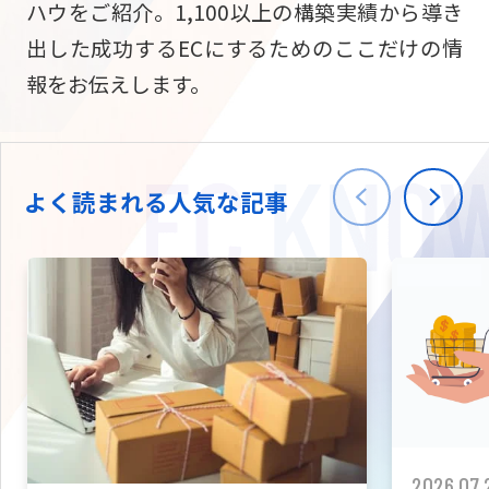
ハウをご紹介。1,100以上の構築実績から導き
ニュース
W2
Commer
サブスク/定期通販
出した成功するECにするためのここだけの情
Repe
ECサイト構築
報をお伝えします。
03-5148-9633
平日/10:0
W2
Comme
BtoB向け
Bto
会社情報
ECサイト構築
TW
よく読まれる人気な記事
W2
Comme
海外進出・現地
Asi
ECサイト構築
拡張プラグイン一覧
AI bud
AI
カスタマイズ開発
2026.07.