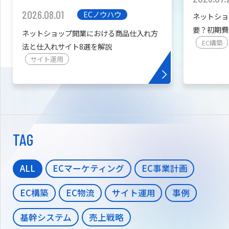
2026.08.01
ECノウハウ
ネットショ
要？初期費
ネットショップ開業における商品仕入れ方
を紹介
EC構築
法と仕入れサイト8選を解説
サイト運用
TAG
ALL
ECマーケティング
EC事業計画
EC構築
EC物流
サイト運用
事例
基幹システム
売上戦略