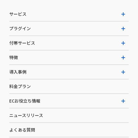
サービス
プラグイン
W2 Commerce Unified
付帯サービス
W2 Commerce Repeat
拡張プラグイン一覧
よくある質問
特徴
W2 Commerce BtoB
AI buddy
決済サービス
W2 Commerce Asia
導入事例
EC運用構築支援・運用支援
メディアコマースとは
料金プラン
カスタマーサクセス
選ばれる理由
導入企業インタビュー
セキュリティ
ECお役立ち情報
開発体制
導入企業一覧
デザイン制作
ニュースリリース
ECノウハウ
コンサルティング
よくある質問
お役立ち資料