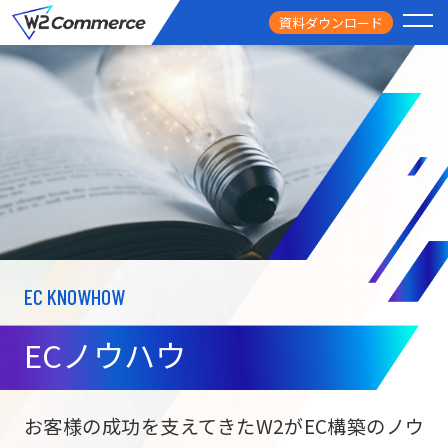
資料ダウンロード
PRODUCT
サービス
PRICE
料金
FEATURE
特徴
EC KNOWHOW
CASE STUDY
導入事例
ECノウハウ
USEFUL
お役立ち情報
W2
Commer
BtoC向け
Unifi
お客様の成功を支えてきたW2がEC構築のノウ
ECサイト構築
NEWS