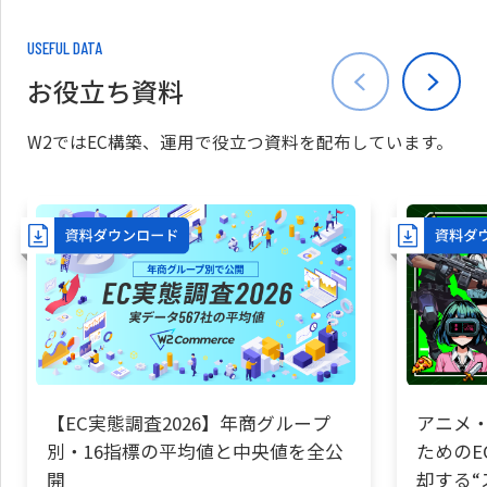
USEFUL DATA
お役立ち資料
W2ではEC構築、運用で役立つ資料を配布しています。
【EC実態調査2026】年商グループ
アニメ・
別・16指標の平均値と中央値を全公
ためのE
開
却する“