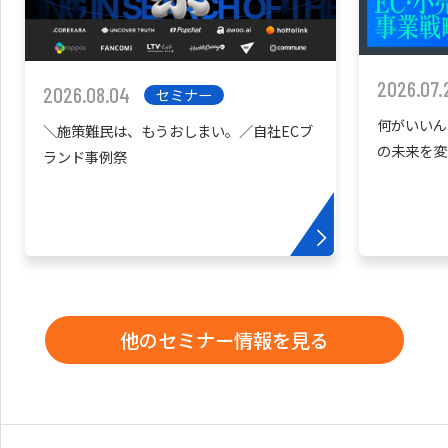
2026.07.
2026.08.04
セミナー
何がいいん
＼施策難民は、もうおしまい。／自社ECブ
の未来を変
ランド事例祭
他のセミナー情報を見る