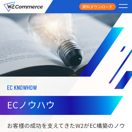
資料ダウンロード
PRODUCT
サービス
PRICE
料金
FEATURE
特徴
EC KNOWHOW
CASE STUDY
導入事例
ECノウハウ
USEFUL
お役立ち情報
W2
Commer
BtoC向け
Unifi
お客様の成功を支えてきたW2がEC構築のノウ
ECサイト構築
NEWS