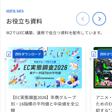
USEFUL DATA
お役立ち資料
W2ではEC構築、運用で役立つ資料を配布しています。
【EC実態調査2026】年商グループ
アニメ・
別・16指標の平均値と中央値を全公
ためのE
開
却する“