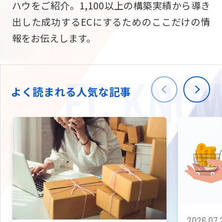
ハウをご紹介。1,100以上の構築実績から導き
ニュース
W2
Commer
サブスク/定期通販
出した成功するECにするためのここだけの情
Repe
ECサイト構築
報をお伝えします。
03-5148-9633
平日/10:0
W2
Comme
BtoB向け
Bto
会社情報
ECサイト構築
TW
よく読まれる人気な記事
W2
Comme
海外進出・現地
Asi
ECサイト構築
拡張プラグイン一覧
AI bud
AI
カスタマイズ開発
2026.07.