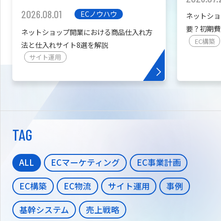
2026.08.01
ECノウハウ
ネットショ
要？初期費
ネットショップ開業における商品仕入れ方
を紹介
EC構築
法と仕入れサイト8選を解説
サイト運用
TAG
ALL
ECマーケティング
EC事業計画
EC構築
EC物流
サイト運用
事例
基幹システム
売上戦略