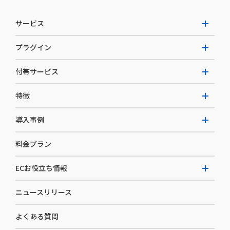
サービス
プラグイン
W2 Commerce Unified
付帯サービス
W2 Commerce Repeat
拡張プラグイン一覧
よくある質問
特徴
W2 Commerce BtoB
AI buddy
決済サービス
W2 Commerce Asia
導入事例
EC運用構築支援・運用支援
メディアコマースとは
料金プラン
カスタマーサクセス
選ばれる理由
導入企業インタビュー
セキュリティ
ECお役立ち情報
開発体制
導入企業一覧
デザイン制作
ニュースリリース
ECノウハウ
コンサルティング
よくある質問
お役立ち資料