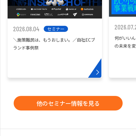
2026.07.
2026.08.04
セミナー
何がいいん
＼施策難民は、もうおしまい。／自社ECブ
の未来を変
ランド事例祭
他のセミナー情報を見る