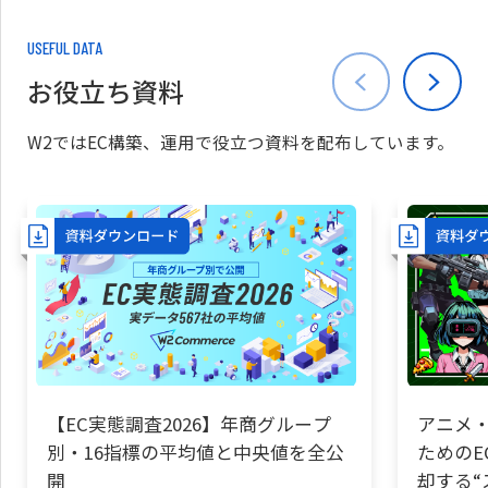
USEFUL DATA
お役立ち資料
W2ではEC構築、運用で役立つ資料を配布しています。
【EC実態調査2026】年商グループ
アニメ・
別・16指標の平均値と中央値を全公
ためのE
開
却する“