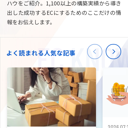
ハウをご紹介。1,100以上の構築実績から導き
ニュース
W2
Commer
サブスク/定期通販
出した成功するECにするためのここだけの情
Repe
ECサイト構築
報をお伝えします。
03-5148-9633
平日/10:0
W2
Comme
BtoB向け
Bto
会社情報
ECサイト構築
TW
よく読まれる人気な記事
W2
Comme
海外進出・現地
Asi
ECサイト構築
拡張プラグイン一覧
AI bud
AI
カスタマイズ開発
2026.07.