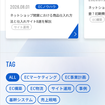
2026.08.01
ECノウハウ
ネットショ
要？初期費
ネットショップ開業における商品仕入れ方
を紹介
EC構築
法と仕入れサイト8選を解説
サイト運用
TAG
ALL
ECマーケティング
EC事業計画
EC構築
EC物流
サイト運用
事例
基幹システム
売上戦略