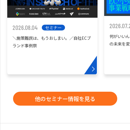
2026.07.
2026.08.04
セミナー
何がいいん
＼施策難民は、もうおしまい。／自社ECブ
の未来を変
ランド事例祭
他のセミナー情報を見る