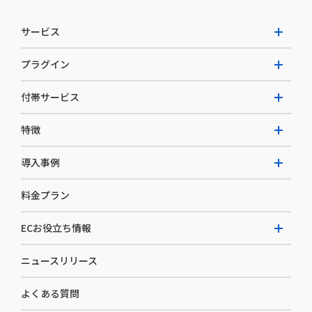
サービス
プラグイン
W2 Commerce Unified
付帯サービス
W2 Commerce Repeat
拡張プラグイン一覧
よくある質問
特徴
W2 Commerce BtoB
AI buddy
決済サービス
W2 Commerce Asia
導入事例
EC運用構築支援・運用支援
メディアコマースとは
料金プラン
カスタマーサクセス
選ばれる理由
導入企業インタビュー
セキュリティ
ECお役立ち情報
開発体制
導入企業一覧
デザイン制作
ニュースリリース
ECノウハウ
コンサルティング
よくある質問
お役立ち資料