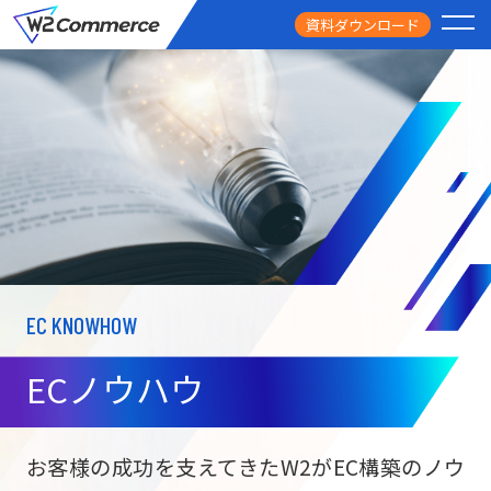
資料ダウンロード
PRODUCT
サービス
PRICE
料金
FEATURE
特徴
EC KNOWHOW
CASE STUDY
導入事例
ECノウハウ
USEFUL
お役立ち情報
W2
Commer
BtoC向け
Unifi
お客様の成功を支えてきたW2がEC構築のノウ
ECサイト構築
NEWS