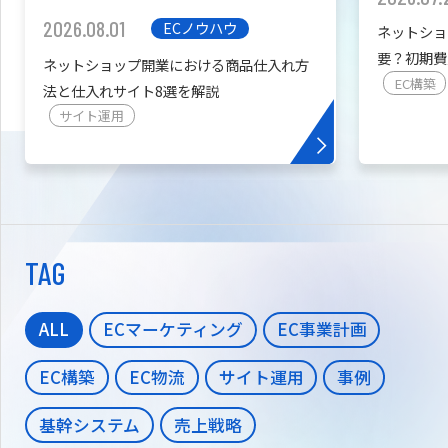
2026.08.01
ECノウハウ
ネットショ
要？初期費
ネットショップ開業における商品仕入れ方
を紹介
EC構築
法と仕入れサイト8選を解説
サイト運用
TAG
ALL
ECマーケティング
EC事業計画
EC構築
EC物流
サイト運用
事例
基幹システム
売上戦略