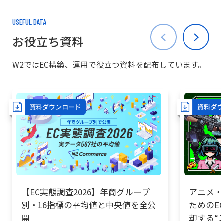
USEFUL DATA
お役立ち資料
W2ではEC構築、運用で役立つ資料を配布しています。
【EC実態調査2026】年商グループ
アニメ・
別・16指標の平均値と中央値を全公
ためのE
開
却する“