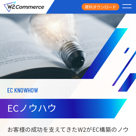
資料ダウンロード
PRODUCT
サービス
PRICE
料金
FEATURE
特徴
EC KNOWHOW
CASE STUDY
導入事例
ECノウハウ
USEFUL
お役立ち情報
W2
Commer
BtoC向け
Unifi
お客様の成功を支えてきたW2がEC構築のノウ
ECサイト構築
NEWS