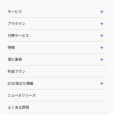
サービス
プラグイン
W2 Commerce Unified
付帯サービス
W2 Commerce Repeat
拡張プラグイン一覧
よくある質問
特徴
W2 Commerce BtoB
AI buddy
決済サービス
W2 Commerce Asia
導入事例
EC運用構築支援・運用支援
メディアコマースとは
料金プラン
カスタマーサクセス
選ばれる理由
導入企業インタビュー
セキュリティ
ECお役立ち情報
開発体制
導入企業一覧
デザイン制作
ニュースリリース
ECノウハウ
コンサルティング
よくある質問
お役立ち資料