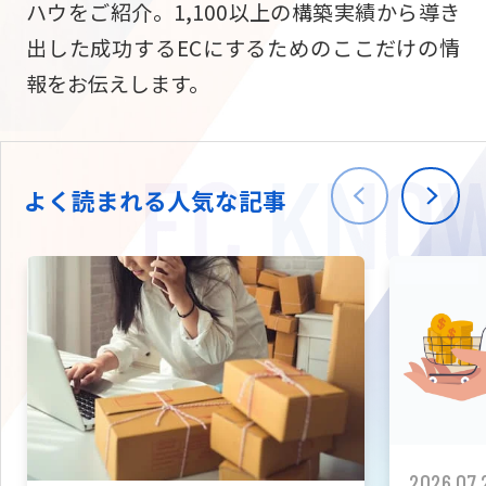
ハウをご紹介。1,100以上の構築実績から導き
ニュース
W2
Commer
サブスク/定期通販
出した成功するECにするためのここだけの情
Repe
ECサイト構築
報をお伝えします。
03-5148-9633
平日/10:0
W2
Comme
BtoB向け
Bto
会社情報
ECサイト構築
TW
よく読まれる人気な記事
W2
Comme
海外進出・現地
Asi
ECサイト構築
拡張プラグイン一覧
AI bud
AI
カスタマイズ開発
2026.07.