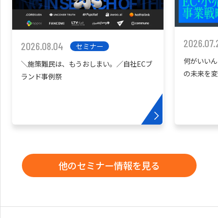
2026.07.
2026.08.04
セミナー
何がいいん
＼施策難民は、もうおしまい。／自社ECブ
の未来を変
ランド事例祭
他のセミナー情報を見る