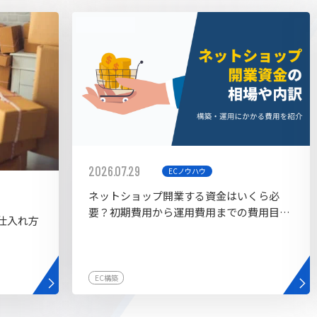
AI bu
ラグイン一覧
AIカスタマイズ開発
2026.07.29
ECノウハウ
ネットショップ開業する資金はいくら必
要？初期費用から運用費用までの費用目安
仕入れ方
を紹介
EC構築