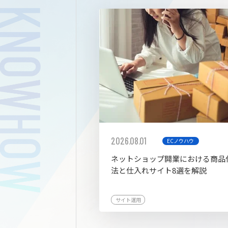
拡張プ
2026.08.01
ECノウハウ
ネットショップ開業における商品
法と仕入れサイト8選を解説
サイト運用