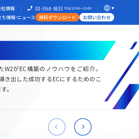
会社情報
03-5148-9633
平日/10:00〜19:00
立ち情報
ニュース
資料ダウンロード
お問い合わせ
導入企業一覧
支援体制
ミナー
Commerce Hack
たW2がEC構築のノウハウをご紹介。
ら導き出した成功するECにするためのこ
B向けECサイト構築
海外進出・現地ECサイト構築
ます。
W2
Commerce
W2
Commerce
BtoB
Asia