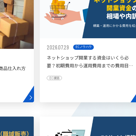
2026.07.29
ECノウハウ
ネットショップ開業する資金はいくら必
要？初期費用から運用費用までの費用目安
商品仕入れ方
を紹介
EC構築