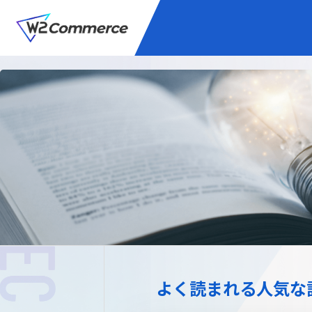
サービス
BtoC向けEC
W2
Commer
Unifi
プラグイン/付帯サ
よく読まれる人気な