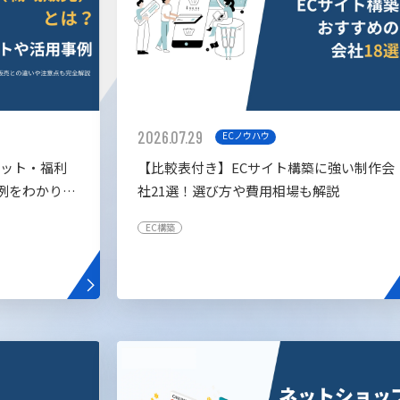
2026.07.29
ECノウハウ
リット・福利
【比較表付き】ECサイト構築に強い制作会
例をわかりや
社21選！選び方や費用相場も解説
EC構築