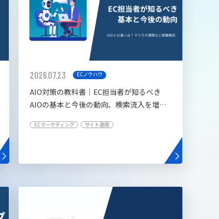
2026.07.23
ECノウハウ
AIO対策の教科書│EC担当者が知るべき
AIOの基本と今後の動向、検索流入を増や
す5つの施策
ECマーケティング
サイト運用