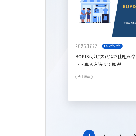
2026.07.23
ECノウハウ
BOPIS(ボピス)とは?仕組み
ト・導入方法まで解説
売上戦略
1
2
3