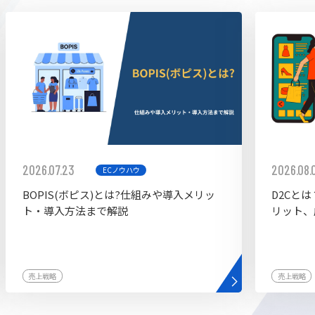
ddy
2026.07.23
2026.08.
ECノウハウ
BOPIS(ボピス)とは?仕組みや導入メリッ
D2Cと
ト・導入方法まで解説
リット、
売上戦略
売上戦略