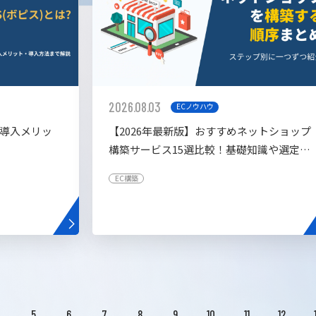
2026.08.03
ECノウハウ
や導入メリッ
【2026年最新版】おすすめネットショップ
構築サービス15選比較！基礎知識や選定基
準も解説！
EC構築
4
5
6
7
8
9
10
11
12