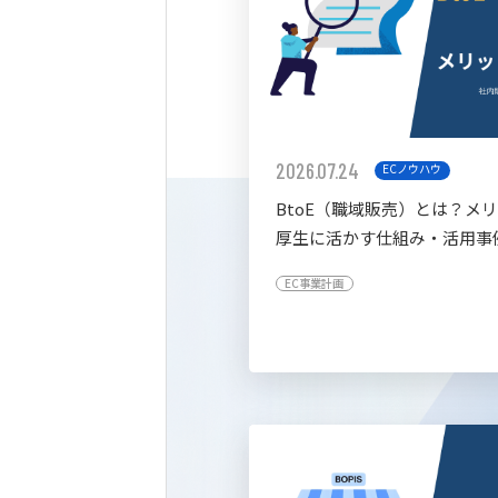
2026.07.24
ECノウハウ
BtoE（職域販売）とは？メ
厚生に活かす仕組み・活用事
すく解説
EC事業計画