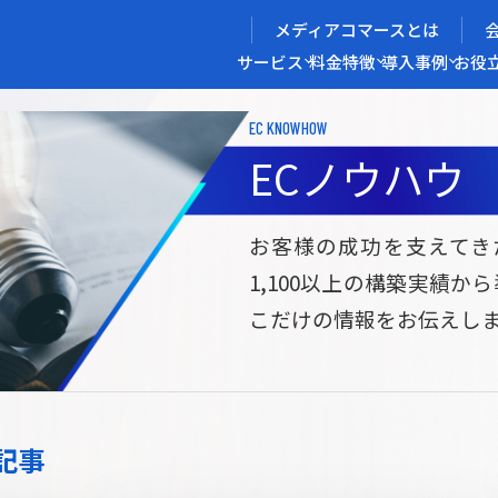
メディアコマースとは
サービス
料金
特徴
導入事例
お役
EC KNOWHOW
メディアコマースを実現する
ECノウハウ
導入企業インタビュー
メディアコマースとは
ECノウハウ
選ばれる理由
お役立ち資料
開発力/
セ
お客様の成功を支えてき
1,100以上の構築実績か
サイト構築
サブスク/定期通販ECサイト構築
Bto
こだけの情報をお伝えし
ce
W2
Commerce
ed
Repeat
ービス
記事