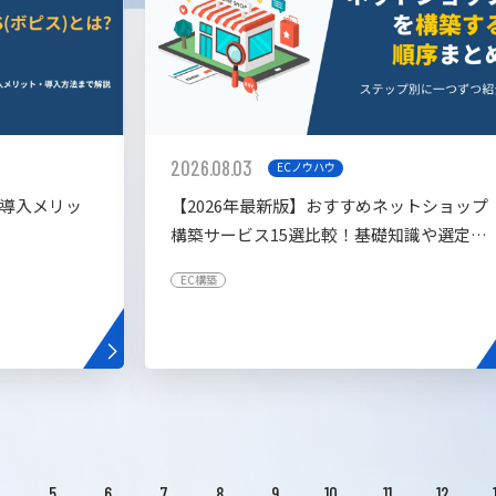
2026.08.03
ECノウハウ
や導入メリッ
【2026年最新版】おすすめネットショップ
構築サービス15選比較！基礎知識や選定基
準も解説！
EC構築
4
5
6
7
8
9
10
11
12