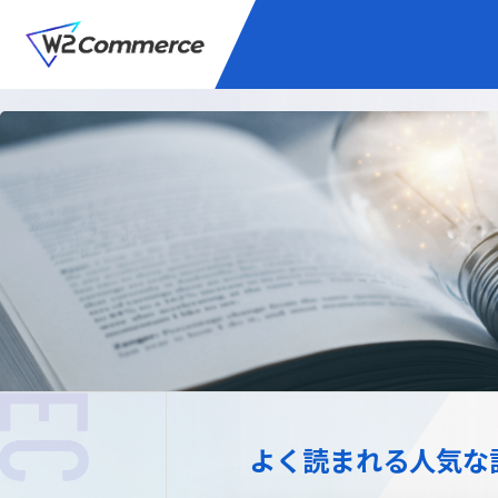
サービス
BtoC向けEC
W2
Commer
Unifi
プラグイン/付帯サ
よく読まれる人気な