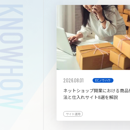
拡張プ
2026.08.01
ECノウハウ
ネットショップ開業における商品
法と仕入れサイト8選を解説
サイト運用