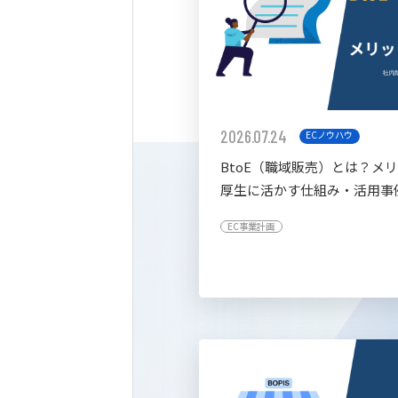
2026.07.24
ECノウハウ
BtoE（職域販売）とは？メ
厚生に活かす仕組み・活用事
すく解説
EC事業計画