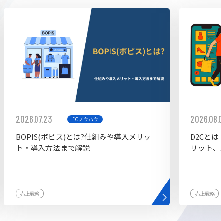
ddy
2026.07.23
2026.08.
ECノウハウ
BOPIS(ボピス)とは?仕組みや導入メリッ
D2Cと
ト・導入方法まで解説
リット、
売上戦略
売上戦略