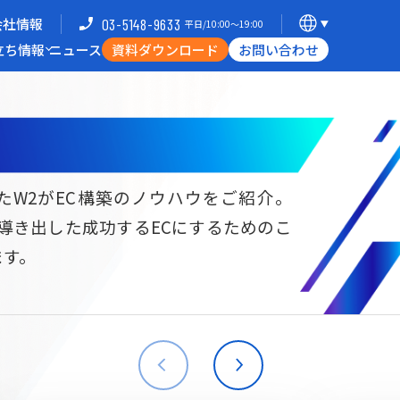
会社情報
03-5148-9633
平日/10:00〜19:00
立ち情報
ニュース
資料ダウンロード
お問い合わせ
導入企業一覧
支援体制
ミナー
Commerce Hack
たW2がEC構築のノウハウをご紹介。
ら導き出した成功するECにするためのこ
B向けECサイト構築
海外進出・現地ECサイト構築
ます。
W2
Commerce
W2
Commerce
BtoB
Asia