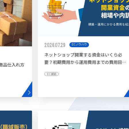
2026.07.29
ECノウハウ
ネットショップ開業する資金はいくら必
要？初期費用から運用費用までの費用目安
商品仕入れ方
を紹介
EC構築