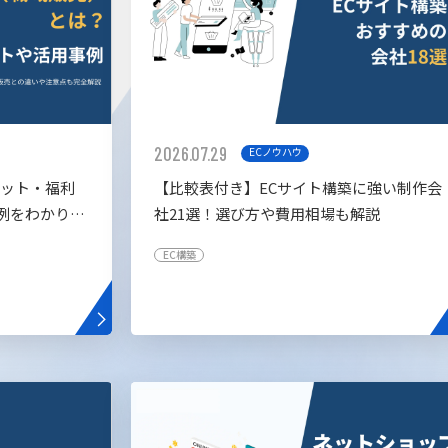
2026.07.29
ECノウハウ
リット・福利
【比較表付き】ECサイト構築に強い制作会
例をわかりや
社21選！選び方や費用相場も解説
EC構築