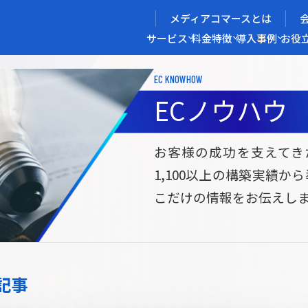
メディアコマースとは
サービス
料金
特徴
導入事例
お役
EC KNOWHOW
メディアコマースを実現する
ECノウハウ
導入企業インタビュー
メディアコマースとは
ECノウハウ
選ばれる理由
お役立ち資料
開発力/
セ
お客様の成功を支えてき
1,100以上の構築実績か
サイト構築
サブスク/定期通販ECサイト構築
Bto
こだけの情報をお伝えし
ce
W2
Commerce
ed
Repeat
ービス
記事