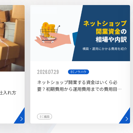
AI bu
ラグイン一覧
AIカスタマイズ開発
2026.07.29
ECノウハウ
ネットショップ開業する資金はいくら必
要？初期費用から運用費用までの費用目安
仕入れ方
を紹介
EC構築