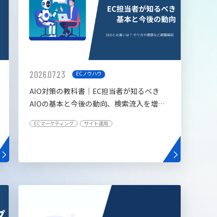
2026.07.23
ECノウハウ
AIO対策の教科書│EC担当者が知るべき
AIOの基本と今後の動向、検索流入を増や
す5つの施策
ECマーケティング
サイト運用