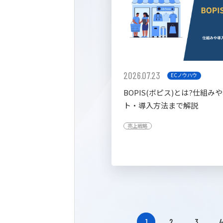
2026.07.23
ECノウハウ
BOPIS(ボピス)とは?仕組み
ト・導入方法まで解説
売上戦略
1
2
3