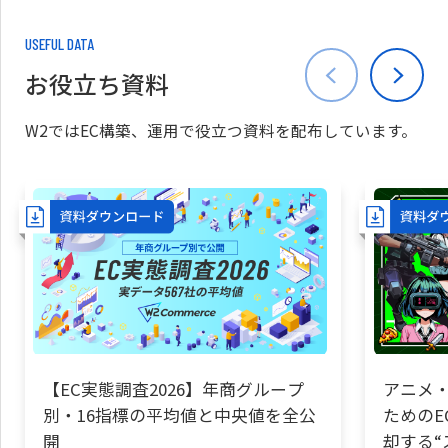
USEFUL DATA
お役立ち資料
W2ではEC構築、運用で役立つ資料を配布しています。
【EC実態調査2026】年商グループ
アニメ・
別・16指標の平均値と中央値を全公
ためのE
開
却する“