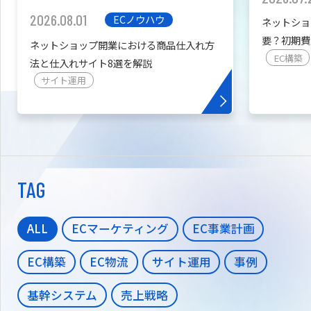
2026.08.01
ECノウハウ
ネットショ
要？初期費
ネットショップ開業における商品仕入れ方
を紹介
EC構築
法と仕入れサイト8選を解説
サイト運用
TAG
ALL
ECマーケティング
EC事業計画
EC構築
EC物流
サイト運用
事例
基幹システム
売上戦略