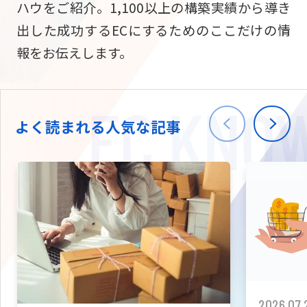
ハウをご紹介。1,100以上の構築実績から導き
ニュース
W2
Commer
サブスク/定期通販
出した成功するECにするためのここだけの情
Repe
ECサイト構築
報をお伝えします。
03-5148-9633
平日/10:0
W2
Comme
BtoB向け
Bto
会社情報
ECサイト構築
TW
よく読まれる人気な記事
W2
Comme
海外進出・現地
Asi
ECサイト構築
拡張プラグイン一覧
AI bud
AI
カスタマイズ開発
2026.07.