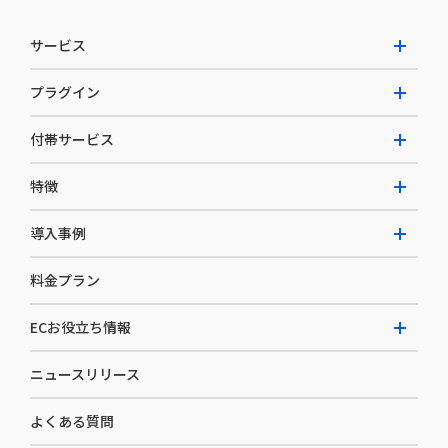
サービス
プラグイン
W2 Commerce Unified
付帯サービス
W2 Commerce Repeat
拡張プラグイン一覧
よくある質問
特徴
W2 Commerce BtoB
AI buddy
決済サービス
W2 Commerce Asia
導入事例
EC運用構築支援・運用支援
メディアコマースとは
料金プラン
カスタマーサクセス
選ばれる理由
導入企業インタビュー
セキュリティ
ECお役立ち情報
開発体制
導入企業一覧
デザイン制作
ニュースリリース
ECノウハウ
コンサルティング
よくある質問
お役立ち資料