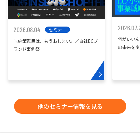
2026.07.
2026.08.04
セミナー
何がいいん
＼施策難民は、もうおしまい。／自社ECブ
の未来を変
ランド事例祭
他のセミナー情報を見る