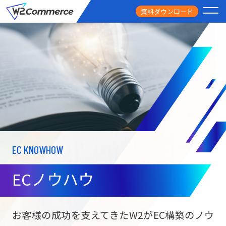
資料ダウンロード
PRODUCT
サービス
PRICE
料金
FEATURE
特徴
EC KNOWHOW
CASE STUDY
導入事例
ECノウハウ
USEFUL
お役立ち情報
W2
Commer
BtoC向け
Unifi
お客様の成功を支えてきたW2がEC構築のノウ
ECサイト構築
NEWS