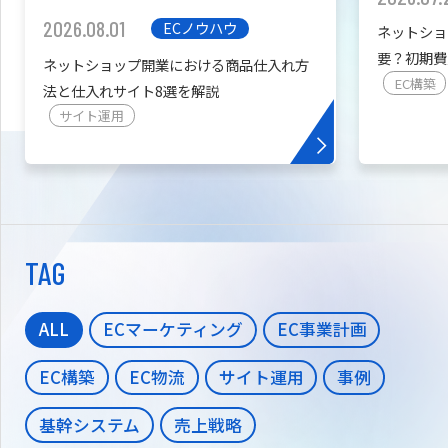
2026.08.01
ECノウハウ
ネットショ
要？初期費
ネットショップ開業における商品仕入れ方
を紹介
EC構築
法と仕入れサイト8選を解説
サイト運用
TAG
ALL
ECマーケティング
EC事業計画
EC構築
EC物流
サイト運用
事例
基幹システム
売上戦略