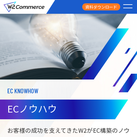
資料ダウンロード
PRODUCT
サービス
PRICE
料金
FEATURE
特徴
EC KNOWHOW
CASE STUDY
導入事例
ECノウハウ
USEFUL
お役立ち情報
W2
Commer
BtoC向け
Unifi
お客様の成功を支えてきたW2がEC構築のノウ
ECサイト構築
NEWS