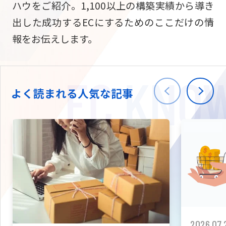
ハウをご紹介。1,100以上の構築実績から導き
ニュース
W2
Commer
サブスク/定期通販
出した成功するECにするためのここだけの情
Repe
ECサイト構築
報をお伝えします。
03-5148-9633
平日/10:0
W2
Comme
BtoB向け
Bto
会社情報
ECサイト構築
TW
よく読まれる人気な記事
W2
Comme
海外進出・現地
Asi
ECサイト構築
拡張プラグイン一覧
AI bud
AI
カスタマイズ開発
2026.07.