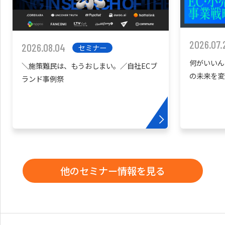
2026.07.
2026.08.04
セミナー
何がいいん
＼施策難民は、もうおしまい。／自社ECブ
の未来を変
ランド事例祭
他のセミナー情報を見る