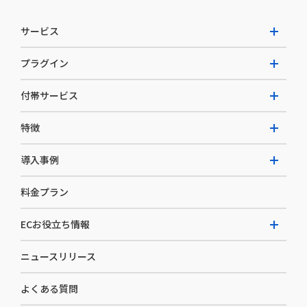
サービス
プラグイン
W2 Commerce Unified
付帯サービス
W2 Commerce Repeat
拡張プラグイン一覧
よくある質問
特徴
W2 Commerce BtoB
AI buddy
決済サービス
W2 Commerce Asia
導入事例
EC運用構築支援・運用支援
メディアコマースとは
料金プラン
カスタマーサクセス
選ばれる理由
導入企業インタビュー
セキュリティ
ECお役立ち情報
開発体制
導入企業一覧
デザイン制作
ニュースリリース
ECノウハウ
コンサルティング
よくある質問
お役立ち資料