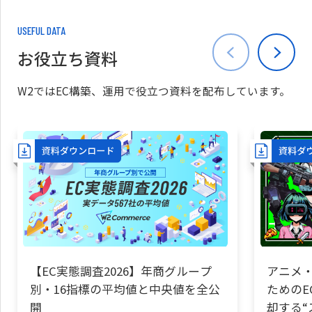
USEFUL DATA
お役立ち資料
W2ではEC構築、運用で役立つ資料を配布しています。
【EC実態調査2026】年商グループ
アニメ・
別・16指標の平均値と中央値を全公
ためのE
開
却する“